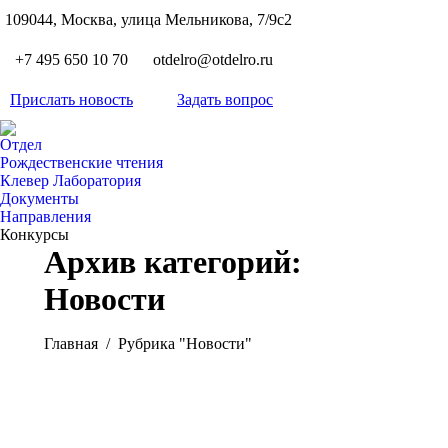
S
109044, Москва, улица Мельникова, 7/9с2
Вкон
page
Flickr
+7 495 650 10 70
otdelro@otdelro.ru
opens
page
YouT
in
opens
Прислать новость
Задать вопрос
page
new
Teleg
in
opens
wind
page
new
Отдел
in
opens
Рождественские чтения
wind
new
Клевер Лаборатория
in
wind
Документы
new
Направления
wind
Конкурсы
Архив категорий:
Новости
Вы здесь:
Главная
Рубрика "Новости"