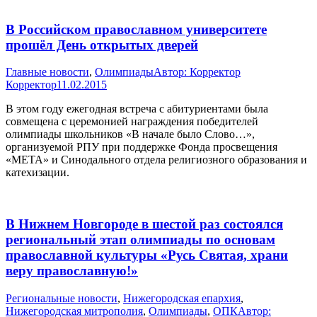
В Российском православном университете
прошёл День открытых дверей
Главные новости
,
Олимпиады
Автор:
Корректор
Корректор
11.02.2015
В этом году ежегодная встреча с абитуриентами была
совмещена с церемонией награждения победителей
олимпиады школьников «В начале было Слово…»,
организуемой РПУ при поддержке Фонда просвещения
«МЕТА» и Синодального отдела религиозного образования и
катехизации.
В Нижнем Новгороде в шестой раз состоялся
региональный этап олимпиады по основам
православной культуры «Русь Святая, храни
веру православную!»
Pегиональные новости
,
Нижегородская епархия
,
Нижегородская митрополия
,
Олимпиады
,
ОПК
Автор: