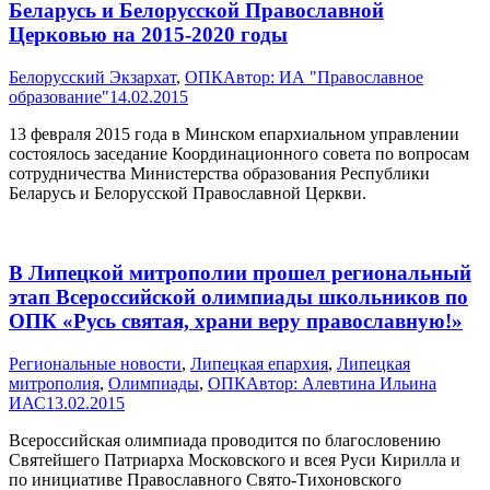
Беларусь и Белорусской Православной
Церковью на 2015-2020 годы
Белорусский Экзархат
,
ОПК
Автор:
ИА "Православное
образование"
14.02.2015
13 февраля 2015 года в Минском епархиальном управлении
состоялось заседание Координационного совета по вопросам
сотрудничества Министерства образования Республики
Беларусь и Белорусской Православной Церкви.
В Липецкой митрополии прошел региональный
этап Всероссийской олимпиады школьников по
ОПК «Русь святая, храни веру православную!»
Pегиональные новости
,
Липецкая епархия
,
Липецкая
митрополия
,
Олимпиады
,
ОПК
Автор:
Алевтина Ильина
ИАС
13.02.2015
Всероссийская олимпиада проводится по благословению
Святейшего Патриарха Московского и всея Руси Кирилла и
по инициативе Православного Свято-Тихоновского