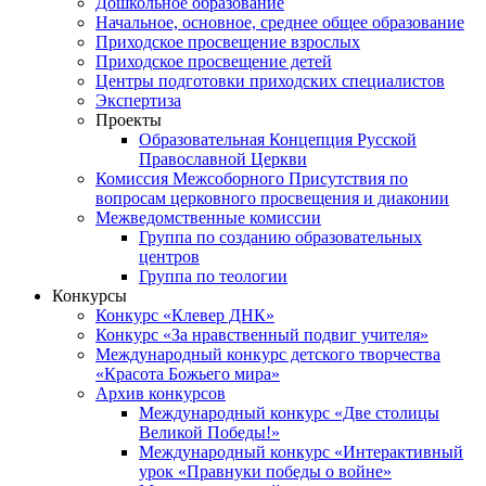
Дошкольное образование
Начальное, основное, среднее общее образование
Приходское просвещение взрослых
Приходское просвещение детей
Центры подготовки приходских специалистов
Экспертиза
Проекты
Образовательная Концепция Русской
Православной Церкви
Комиссия Межсоборного Присутствия по
вопросам церковного просвещения и диаконии
Межведомственные комиссии
Группа по созданию образовательных
центров
Группа по теологии
Конкурсы
Конкурс «Клевер ДНК»
Конкурс «За нравственный подвиг учителя»
Международный конкурс детского творчества
«Красота Божьего мира»
Архив конкурсов
Международный конкурс «Две столицы
Великой Победы!»
Международный конкурс «Интерактивный
урок «Правнуки победы о войне»