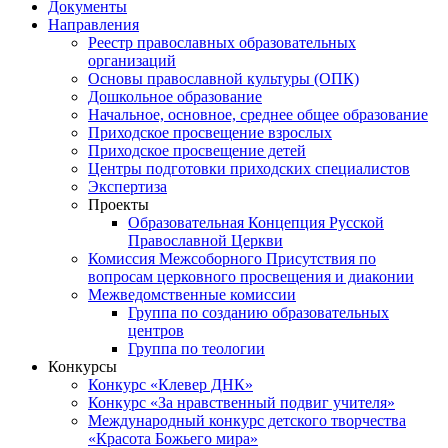
Документы
Направления
Реестр православных образовательных
организаций
Основы православной культуры (ОПК)
Дошкольное образование
Начальное, основное, среднее общее образование
Приходское просвещение взрослых
Приходское просвещение детей
Центры подготовки приходских специалистов
Экспертиза
Проекты
Образовательная Концепция Русской
Православной Церкви
Комиссия Межсоборного Присутствия по
вопросам церковного просвещения и диаконии
Межведомственные комиссии
Группа по созданию образовательных
центров
Группа по теологии
Конкурсы
Конкурс «Клевер ДНК»
Конкурс «За нравственный подвиг учителя»
Международный конкурс детского творчества
«Красота Божьего мира»