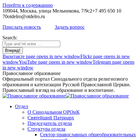
Перейти к содержанию
109044, Москва, улица Мельникова, 7/9с2
+7 495 650 10
70
otdelro@otdelro.ru
Прислать новость
Задать вопрос
Search:
Вконтакте page opens in new window
Flickr page opens in new
window
YouTube page opens in new window
Telegram page opens
in new window
Православное образование
Официальный портал Синодального отдела религиозного
образования и катехизации Русской Православной Церкви.
Православный взгляд на образование и воспитание.
Отдел
О Синодальном ОРОиК
Святейший Патриарх
Председатель отдела
Структура отдела
Сектор православных общеобразовательных