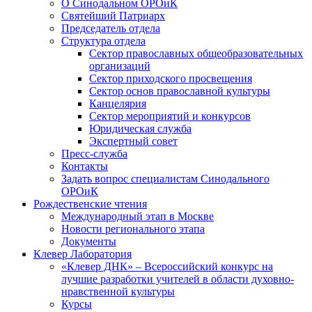
О Синодальном ОРОиК
Святейший Патриарх
Председатель отдела
Структура отдела
Сектор православных общеобразовательных
организаций
Сектор приходского просвещения
Сектор основ православной культуры
Канцелярия
Сектор мероприятий и конкурсов
Юридическая служба
Экспертный совет
Пресс-служба
Контакты
Задать вопрос специалистам Синодального
ОРОиК
Рождественские чтения
Международный этап в Москве
Новости регионального этапа
Документы
Клевер Лаборатория
«Клевер ДНК» – Всероссийский конкурс на
лучшие разработки учителей в области духовно-
нравственной культуры
Курсы