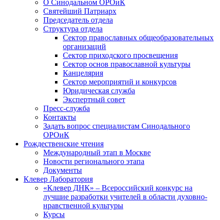
О Синодальном ОРОиК
Святейший Патриарх
Председатель отдела
Структура отдела
Сектор православных общеобразовательных
организаций
Сектор приходского просвещения
Сектор основ православной культуры
Канцелярия
Сектор мероприятий и конкурсов
Юридическая служба
Экспертный совет
Пресс-служба
Контакты
Задать вопрос специалистам Синодального
ОРОиК
Рождественские чтения
Международный этап в Москве
Новости регионального этапа
Документы
Клевер Лаборатория
«Клевер ДНК» – Всероссийский конкурс на
лучшие разработки учителей в области духовно-
нравственной культуры
Курсы