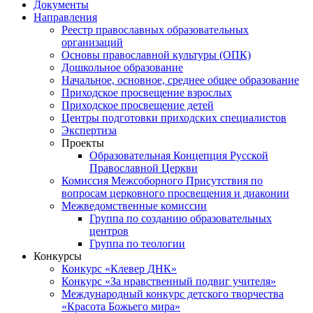
Документы
Направления
Реестр православных образовательных
организаций
Основы православной культуры (ОПК)
Дошкольное образование
Начальное, основное, среднее общее образование
Приходское просвещение взрослых
Приходское просвещение детей
Центры подготовки приходских специалистов
Экспертиза
Проекты
Образовательная Концепция Русской
Православной Церкви
Комиссия Межсоборного Присутствия по
вопросам церковного просвещения и диаконии
Межведомственные комиссии
Группа по созданию образовательных
центров
Группа по теологии
Конкурсы
Конкурс «Клевер ДНК»
Конкурс «За нравственный подвиг учителя»
Международный конкурс детского творчества
«Красота Божьего мира»