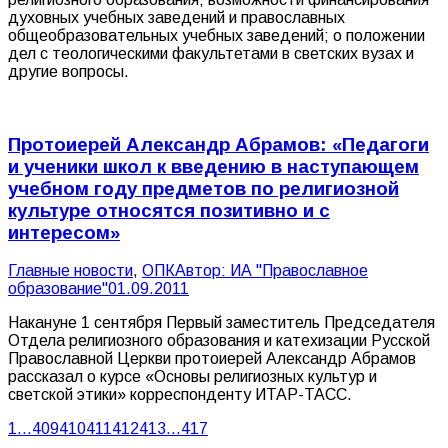
духовных учебных заведений и православных
общеобразовательных учебных заведений; о положении
дел с теологическими факультетами в светских вузах и
другие вопросы.
Протоиерей Александр Абрамов: «Педагоги
и ученики школ к введению в наступающем
учебном году предметов по религиозной
культуре относятся позитивно и с
интересом»
Главные новости
,
ОПК
Автор:
ИА "Православное
образование"
01.09.2011
Накануне 1 сентября Первый заместитель Председателя
Отдела религиозного образования и катехизации Русской
Православной Церкви протоиерей Александр Абрамов
рассказал о курсе «Основы религиозных культур и
светской этики» корреспонденту ИТАР-ТАСС.
1
…
409
410
411
412
413
…
417