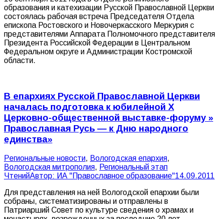
образования и катехизации Русской Православной Церкви
состоялась рабочая встреча Председателя Отдела
епископа Ростовского и Новочеркасского Меркурия с
представителями Аппарата Полномочного представителя
Президента Российской Федерации в Центральном
Федеральном округе и Администрации Костромской
области.
В епархиях Русской Православной Церкви
началась подготовка к юбилейной X
Церковно-общественной выставке-форуму »
Православная Русь — к Дню народного
единства»
Pегиональные новости
,
Вологодская епархия
,
Вологодская митрополия
,
Региональный этап
Чтений
Автор:
ИА "Православное образование"
14.09.2011
Для представления на ней Вологодской епархии были
собраны, систематизированы и отправлены в
Патриарший Совет по культуре сведения о храмах и
монастырях, возрожденных за последние 20 лет,