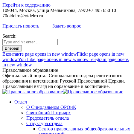
Перейти к содержанию
109044, Москва, улица Мельникова, 7/9с2
+7 495 650 10
70
otdelro@otdelro.ru
Прислать новость
Задать вопрос
Search:
Вконтакте page opens in new window
Flickr page opens in new
window
YouTube page opens in new window
Telegram page opens
in new window
Православное образование
Официальный портал Синодального отдела религиозного
образования и катехизации Русской Православной Церкви.
Православный взгляд на образование и воспитание.
Отдел
О Синодальном ОРОиК
Святейший Патриарх
Председатель отдела
Структура отдела
Сектор православных общеобразовательных