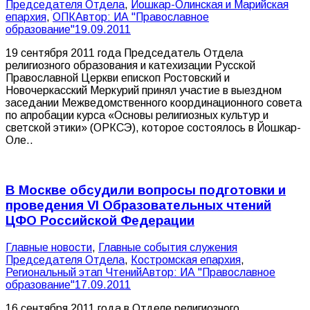
Председателя Отдела
,
Йошкар-Олинская и Марийская
епархия
,
ОПК
Автор:
ИА "Православное
образование"
19.09.2011
19 сентября 2011 года Председатель Отдела
религиозного образования и катехизации Русской
Православной Церкви епископ Ростовский и
Новочеркасский Меркурий принял участие в выездном
заседании Межведомственного координационного совета
по апробации курса «Основы религиозных культур и
светской этики» (ОРКСЭ), которое состоялось в Йошкар-
Оле..
В Москве обсудили вопросы подготовки и
проведения VI Образовательных чтений
ЦФО Российской Федерации
Главные новости
,
Главные события служения
Председателя Отдела
,
Костромская епархия
,
Региональный этап Чтений
Автор:
ИА "Православное
образование"
17.09.2011
16 сентября 2011 года в Отделе религиозного