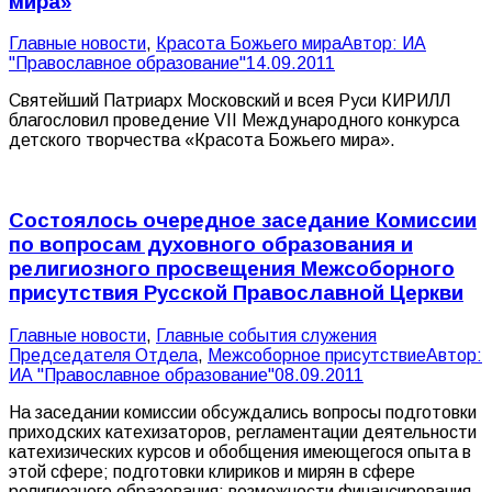
мира»
Главные новости
,
Красота Божьего мира
Автор:
ИА
"Православное образование"
14.09.2011
Святейший Патриарх Московский и всея Руси КИРИЛЛ
благословил проведение VII Международного конкурса
детского творчества «Красота Божьего мира».
Состоялось очередное заседание Комиссии
по вопросам духовного образования и
религиозного просвещения Межсоборного
присутствия Русской Православной Церкви
Главные новости
,
Главные события служения
Председателя Отдела
,
Межсоборное присутствие
Автор:
ИА "Православное образование"
08.09.2011
На заседании комиссии обсуждались вопросы подготовки
приходских катехизаторов, регламентации деятельности
катехизических курсов и обобщения имеющегося опыта в
этой сфере; подготовки клириков и мирян в сфере
религиозного образования; возможности финансирования