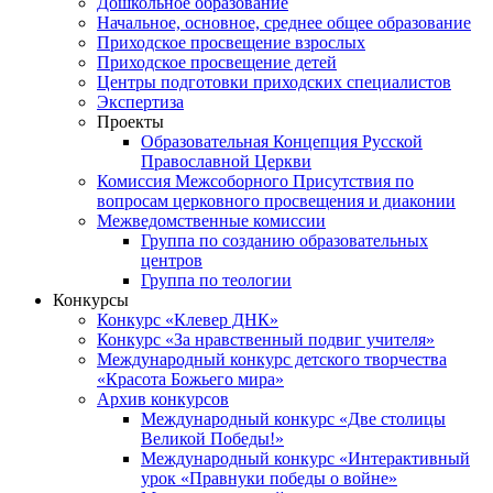
Дошкольное образование
Начальное, основное, среднее общее образование
Приходское просвещение взрослых
Приходское просвещение детей
Центры подготовки приходских специалистов
Экспертиза
Проекты
Образовательная Концепция Русской
Православной Церкви
Комиссия Межсоборного Присутствия по
вопросам церковного просвещения и диаконии
Межведомственные комиссии
Группа по созданию образовательных
центров
Группа по теологии
Конкурсы
Конкурс «Клевер ДНК»
Конкурс «За нравственный подвиг учителя»
Международный конкурс детского творчества
«Красота Божьего мира»
Архив конкурсов
Международный конкурс «Две столицы
Великой Победы!»
Международный конкурс «Интерактивный
урок «Правнуки победы о войне»