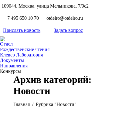
S
109044, Москва, улица Мельникова, 7/9с2
Вкон
page
Flickr
+7 495 650 10 70
otdelro@otdelro.ru
opens
page
YouT
in
opens
Прислать новость
Задать вопрос
page
new
Teleg
in
opens
wind
page
new
Отдел
in
opens
Рождественские чтения
wind
new
Клевер Лаборатория
in
wind
Документы
new
Направления
wind
Конкурсы
Архив категорий:
Новости
Вы здесь:
Главная
Рубрика "Новости"