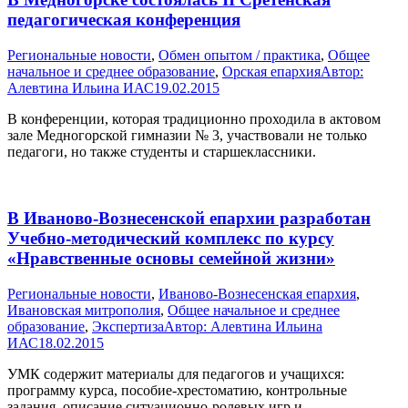
педагогическая конференция
Pегиональные новости
,
Обмен опытом / практика
,
Общее
начальное и среднее образование
,
Орская епархия
Автор:
Алевтина Ильина ИАС
19.02.2015
В конференции, которая традиционно проходила в актовом
зале Медногорской гимназии № 3, участвовали не только
педагоги, но также студенты и старшеклассники.
В Иваново-Вознесенской епархии разработан
Учебно-методический комплекс по курсу
«Нравственные основы семейной жизни»
Pегиональные новости
,
Иваново-Вознесенская епархия
,
Ивановская митрополия
,
Общее начальное и среднее
образование
,
Экспертиза
Автор:
Алевтина Ильина
ИАС
18.02.2015
УМК содержит материалы для педагогов и учащихся:
программу курса, пособие-хрестоматию, контрольные
задания, описание ситуационно-ролевых игр и