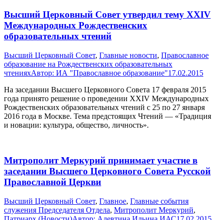
Высший Церковный Совет утвердил тему XXIV
Международных Рождественских
образовательных чтений
Высший Церковный Совет
,
Главные новости
,
Православное
образование на Рождественских образовательных
чтениях
Автор:
ИА "Православное образование"
17.02.2015
На заседании Высшего Церковного Совета 17 февраля 2015
года принято решение о проведении XXIV Международных
Рождественских образовательных чтений с 25 по 27 января
2016 года в Москве. Тема предстоящих Чтений — «Традиция
и новации: культура, общество, личность».
Митрополит Меркурий принимает участие в
заседании Высшего Церковного Совета Русской
Православной Церкви
Высший Церковный Совет
,
Главное
,
Главные события
служения Председателя Отдела
,
Митрополит Меркурий
,
Патриарх (Новости)
Автор:
Алевтина Ильина ИАС
17.02.2015