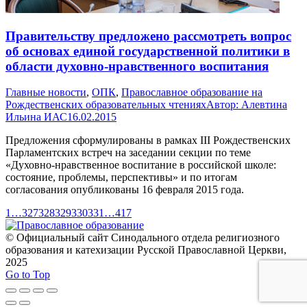
Правительству предложено рассмотреть вопрос
об основах единой государственной политики в
области духовно-нравственного воспитания
Главные новости
,
ОПК
,
Православное образование на
Рождественских образовательных чтениях
Автор:
Алевтина
Ильина ИАС
16.02.2015
Предложения сформулированы в рамках III Рождественских
Парламентских встреч на заседании секции по теме
«Духовно-нравственное воспитание в российской школе:
состояние, проблемы, перспективы» и по итогам
согласования опубликованы 16 февраля 2015 года.
1
…
327
328
329
330
331
…
417
© Официальный сайт Синодального отдела религиозного
образования и катехизации Русской Православной Церкви,
2025
Go to Top