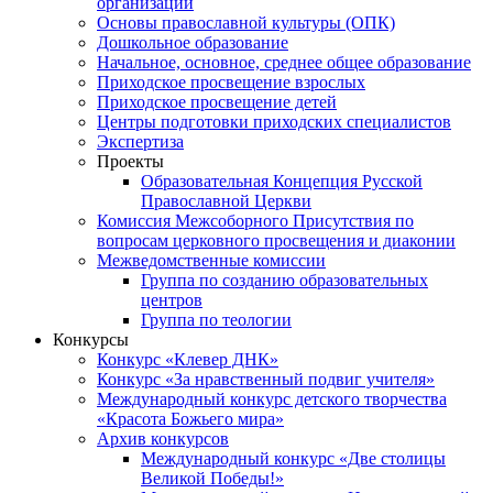
организаций
Основы православной культуры (ОПК)
Дошкольное образование
Начальное, основное, среднее общее образование
Приходское просвещение взрослых
Приходское просвещение детей
Центры подготовки приходских специалистов
Экспертиза
Проекты
Образовательная Концепция Русской
Православной Церкви
Комиссия Межсоборного Присутствия по
вопросам церковного просвещения и диаконии
Межведомственные комиссии
Группа по созданию образовательных
центров
Группа по теологии
Конкурсы
Конкурс «Клевер ДНК»
Конкурс «За нравственный подвиг учителя»
Международный конкурс детского творчества
«Красота Божьего мира»
Архив конкурсов
Международный конкурс «Две столицы
Великой Победы!»