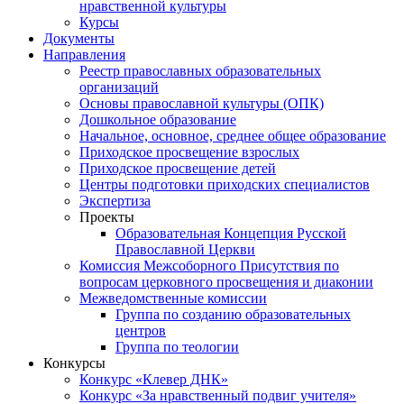
нравственной культуры
Курсы
Документы
Направления
Реестр православных образовательных
организаций
Основы православной культуры (ОПК)
Дошкольное образование
Начальное, основное, среднее общее образование
Приходское просвещение взрослых
Приходское просвещение детей
Центры подготовки приходских специалистов
Экспертиза
Проекты
Образовательная Концепция Русской
Православной Церкви
Комиссия Межсоборного Присутствия по
вопросам церковного просвещения и диаконии
Межведомственные комиссии
Группа по созданию образовательных
центров
Группа по теологии
Конкурсы
Конкурс «Клевер ДНК»
Конкурс «За нравственный подвиг учителя»