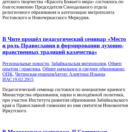
детского творчества «Красота Божьего мира» состоялось по
благословению Председателя Синодального отдела
религиозного образования и катехизации митрополита
Ростовского и Новочеркасского Меркурия.
В Чите прошёл педагогический семинар «Место
и роль Православия в формировании духовно-
нравственных традиций казачества»
Pегиональные новости
,
Забайкальская митрополия
,
Обмен
опытом / практика
,
Общее начальное и среднее образование
,
ОПК
,
Читинская епархия
Автор:
Алевтина Ильина
ИАС
19.02.2015
Педагогический семинар состоялся по инициативе краевого
Министерства образования, науки и молодёжной политики,
при участии Института развития образования Забайкальского
края и Православной гимназии во имя святителя Иннокентия
Иркутского.
В Медногорске состоялась II Сретенская