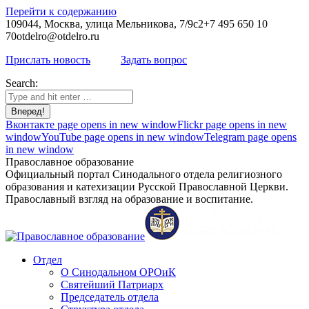
Перейти к содержанию
109044, Москва, улица Мельникова, 7/9с2
+7 495 650 10
70
otdelro@otdelro.ru
Прислать новость
Задать вопрос
Search:
Вконтакте page opens in new window
Flickr page opens in new
window
YouTube page opens in new window
Telegram page opens
in new window
Православное образование
Официальный портал Синодального отдела религиозного
образования и катехизации Русской Православной Церкви.
Православный взгляд на образование и воспитание.
Отдел
О Синодальном ОРОиК
Святейший Патриарх
Председатель отдела