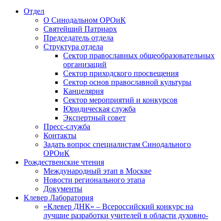
Отдел
О Синодальном ОРОиК
Святейший Патриарх
Председатель отдела
Структура отдела
Сектор православных общеобразовательных
организаций
Сектор приходского просвещения
Сектор основ православной культуры
Канцелярия
Сектор мероприятий и конкурсов
Юридическая служба
Экспертный совет
Пресс-служба
Контакты
Задать вопрос специалистам Синодального
ОРОиК
Рождественские чтения
Международный этап в Москве
Новости регионального этапа
Документы
Клевер Лаборатория
«Клевер ДНК» – Всероссийский конкурс на
лучшие разработки учителей в области духовно-