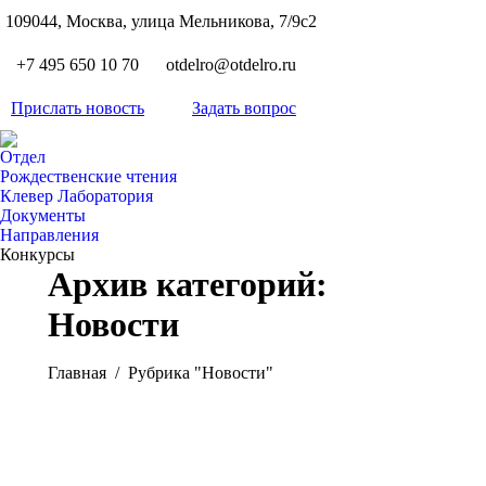
S
109044, Москва, улица Мельникова, 7/9с2
Вкон
page
Flickr
+7 495 650 10 70
otdelro@otdelro.ru
opens
page
YouT
in
opens
Прислать новость
Задать вопрос
page
new
Teleg
in
opens
wind
page
new
Отдел
in
opens
Рождественские чтения
wind
new
Клевер Лаборатория
in
wind
Документы
new
Направления
wind
Конкурсы
Архив категорий:
Новости
Вы здесь:
Главная
Рубрика "Новости"