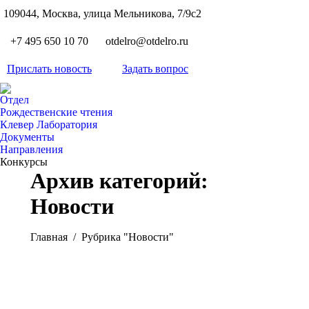
S
109044, Москва, улица Мельникова, 7/9с2
Вкон
page
Flickr
+7 495 650 10 70
otdelro@otdelro.ru
opens
page
YouT
in
opens
Прислать новость
Задать вопрос
page
new
Teleg
in
opens
wind
page
new
Отдел
in
opens
Рождественские чтения
wind
new
Клевер Лаборатория
in
wind
Документы
new
Направления
wind
Конкурсы
Архив категорий:
Новости
Вы здесь:
Главная
Рубрика "Новости"