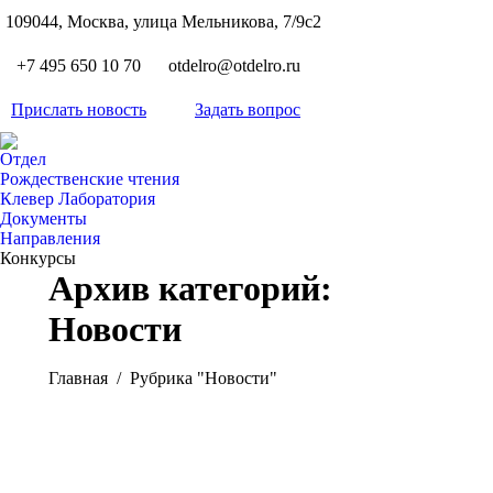
S
109044, Москва, улица Мельникова, 7/9с2
Вкон
page
Flickr
+7 495 650 10 70
otdelro@otdelro.ru
opens
page
YouT
in
opens
Прислать новость
Задать вопрос
page
new
Teleg
in
opens
wind
page
new
Отдел
in
opens
Рождественские чтения
wind
new
Клевер Лаборатория
in
wind
Документы
new
Направления
wind
Конкурсы
Архив категорий:
Новости
Вы здесь:
Главная
Рубрика "Новости"