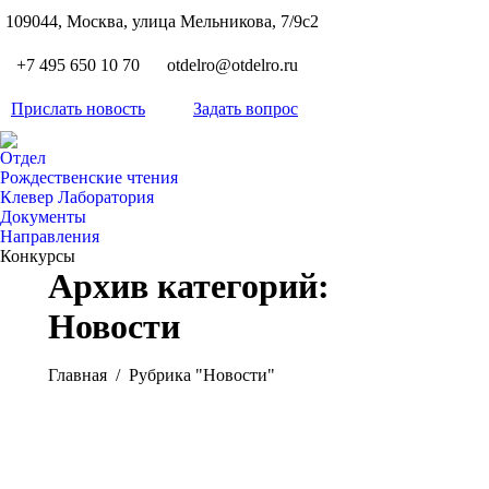
S
109044, Москва, улица Мельникова, 7/9с2
Вкон
page
Flickr
+7 495 650 10 70
otdelro@otdelro.ru
opens
page
YouT
in
opens
Прислать новость
Задать вопрос
page
new
Teleg
in
opens
wind
page
new
Отдел
in
opens
Рождественские чтения
wind
new
Клевер Лаборатория
in
wind
Документы
new
Направления
wind
Конкурсы
Архив категорий:
Новости
Вы здесь:
Главная
Рубрика "Новости"