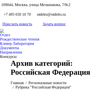
S
109044, Москва, улица Мельникова, 7/9с2
Вкон
page
Flickr
+7 495 650 10 70
otdelro@otdelro.ru
opens
page
YouT
in
opens
Прислать новость
Задать вопрос
page
new
Teleg
in
opens
wind
page
new
Отдел
in
opens
Рождественские чтения
wind
new
Клевер Лаборатория
in
wind
Документы
new
Направления
wind
Конкурсы
Архив категорий:
Российская Федерация
Вы здесь:
Главная
Pегиональные новости
Рубрика "Российская Федерация"