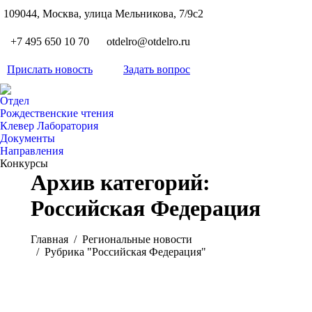
S
109044, Москва, улица Мельникова, 7/9с2
Вкон
page
Flickr
+7 495 650 10 70
otdelro@otdelro.ru
opens
page
YouT
in
opens
Прислать новость
Задать вопрос
page
new
Teleg
in
opens
wind
page
new
Отдел
in
opens
Рождественские чтения
wind
new
Клевер Лаборатория
in
wind
Документы
new
Направления
wind
Конкурсы
Архив категорий:
Российская Федерация
Вы здесь:
Главная
Pегиональные новости
Рубрика "Российская Федерация"