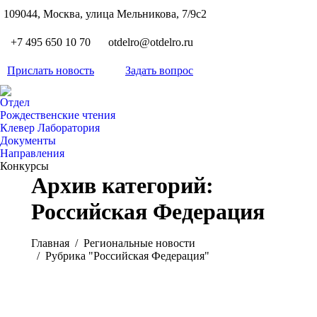
S
109044, Москва, улица Мельникова, 7/9с2
Вкон
page
Flickr
+7 495 650 10 70
otdelro@otdelro.ru
opens
page
YouT
in
opens
Прислать новость
Задать вопрос
page
new
Teleg
in
opens
wind
page
new
Отдел
in
opens
Рождественские чтения
wind
new
Клевер Лаборатория
in
wind
Документы
new
Направления
wind
Конкурсы
Архив категорий:
Российская Федерация
Вы здесь:
Главная
Pегиональные новости
Рубрика "Российская Федерация"