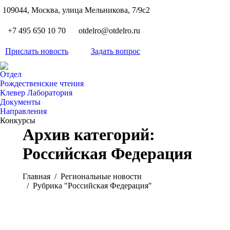
S
109044, Москва, улица Мельникова, 7/9с2
Вкон
page
Flickr
+7 495 650 10 70
otdelro@otdelro.ru
opens
page
YouT
in
opens
Прислать новость
Задать вопрос
page
new
Teleg
in
opens
wind
page
new
Отдел
in
opens
Рождественские чтения
wind
new
Клевер Лаборатория
in
wind
Документы
new
Направления
wind
Конкурсы
Архив категорий:
Российская Федерация
Вы здесь:
Главная
Pегиональные новости
Рубрика "Российская Федерация"