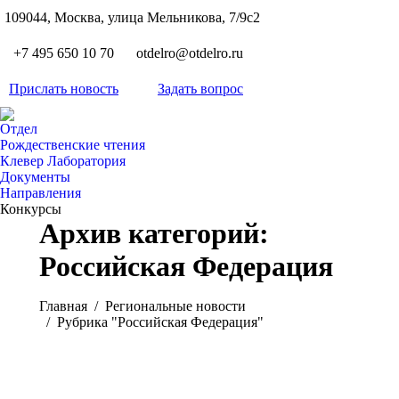
S
109044, Москва, улица Мельникова, 7/9с2
Вкон
page
Flickr
+7 495 650 10 70
otdelro@otdelro.ru
opens
page
YouT
in
opens
Прислать новость
Задать вопрос
page
new
Teleg
in
opens
wind
page
new
Отдел
in
opens
Рождественские чтения
wind
new
Клевер Лаборатория
in
wind
Документы
new
Направления
wind
Конкурсы
Архив категорий:
Российская Федерация
Вы здесь:
Главная
Pегиональные новости
Рубрика "Российская Федерация"