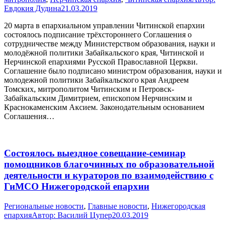
Евдокия Дудина
21.03.2019
20 марта в епархиальном управлении Читинской епархии
состоялось подписание трёхстороннего Соглашения о
сотрудничестве между Министерством образования, науки и
молодёжной политики Забайкальского края, Читинской и
Нерчинской епархиями Русской Православной Церкви.
Соглашение было подписано министром образования, науки и
молодежной политики Забайкальского края Андреем
Томских, митрополитом Читинским и Петровск-
Забайкальским Димитрием, епископом Нерчинским и
Краснокаменским Аксием. Законодательным основанием
Соглашения…
Состоялось выездное совещание-семинар
помощников благочинных по образовательной
деятельности и кураторов по взаимодействию с
ГиМСО Нижегородской епархии
Pегиональные новости
,
Главные новости
,
Нижегородская
епархия
Автор:
Василий Цупер
20.03.2019