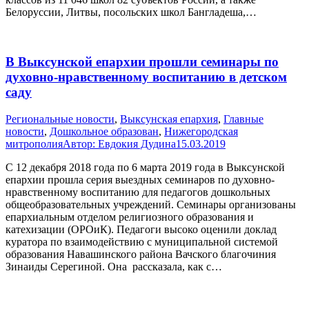
Белоруссии, Литвы, посольских школ Бангладеша,…
В Выксунской епархии прошли семинары по
духовно-нравственному воспитанию в детском
саду
Pегиональные новости
,
Выксунская епархия
,
Главные
новости
,
Дошкольное образован
,
Нижегородская
митрополия
Автор:
Евдокия Дудина
15.03.2019
С 12 декабря 2018 года по 6 марта 2019 года в Выксунской
епархии прошла серия выездных семинаров по духовно-
нравственному воспитанию для педагогов дошкольных
общеобразовательных учреждений. Семинары организованы
епархиальным отделом религиозного образования и
катехизации (ОРОиК). Педагоги высоко оценили доклад
куратора по взаимодействию с муниципальной системой
образования Навашинского района Вачского благочиния
Зинаиды Серегиной. Она рассказала, как с…