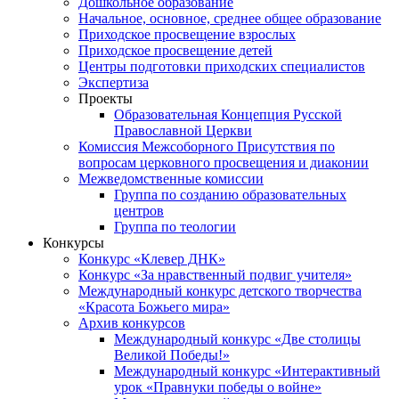
Дошкольное образование
Начальное, основное, среднее общее образование
Приходское просвещение взрослых
Приходское просвещение детей
Центры подготовки приходских специалистов
Экспертиза
Проекты
Образовательная Концепция Русской
Православной Церкви
Комиссия Межсоборного Присутствия по
вопросам церковного просвещения и диаконии
Межведомственные комиссии
Группа по созданию образовательных
центров
Группа по теологии
Конкурсы
Конкурс «Клевер ДНК»
Конкурс «За нравственный подвиг учителя»
Международный конкурс детского творчества
«Красота Божьего мира»
Архив конкурсов
Международный конкурс «Две столицы
Великой Победы!»
Международный конкурс «Интерактивный
урок «Правнуки победы о войне»