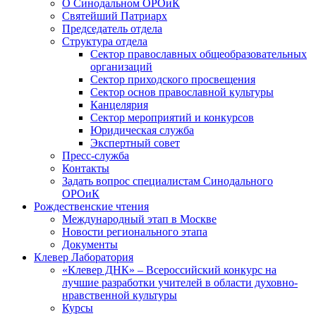
О Синодальном ОРОиК
Святейший Патриарх
Председатель отдела
Структура отдела
Сектор православных общеобразовательных
организаций
Сектор приходского просвещения
Сектор основ православной культуры
Канцелярия
Сектор мероприятий и конкурсов
Юридическая служба
Экспертный совет
Пресс-служба
Контакты
Задать вопрос специалистам Синодального
ОРОиК
Рождественские чтения
Международный этап в Москве
Новости регионального этапа
Документы
Клевер Лаборатория
«Клевер ДНК» – Всероссийский конкурс на
лучшие разработки учителей в области духовно-
нравственной культуры
Курсы