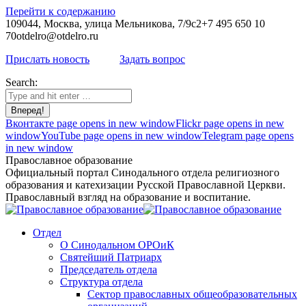
Перейти к содержанию
109044, Москва, улица Мельникова, 7/9с2
+7 495 650 10
70
otdelro@otdelro.ru
Прислать новость
Задать вопрос
Search:
Вконтакте page opens in new window
Flickr page opens in new
window
YouTube page opens in new window
Telegram page opens
in new window
Православное образование
Официальный портал Синодального отдела религиозного
образования и катехизации Русской Православной Церкви.
Православный взгляд на образование и воспитание.
Отдел
О Синодальном ОРОиК
Святейший Патриарх
Председатель отдела
Структура отдела
Сектор православных общеобразовательных