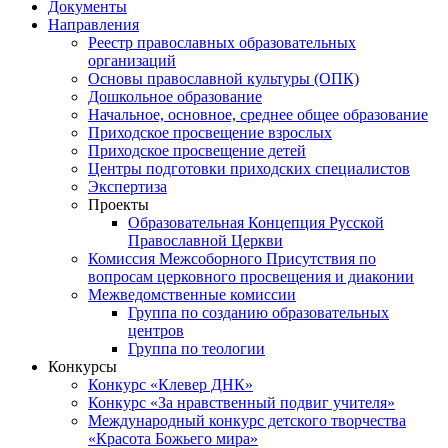
Документы
Направления
Реестр православных образовательных
организаций
Основы православной культуры (ОПК)
Дошкольное образование
Начальное, основное, среднее общее образование
Приходское просвещение взрослых
Приходское просвещение детей
Центры подготовки приходских специалистов
Экспертиза
Проекты
Образовательная Концепция Русской
Православной Церкви
Комиссия Межсоборного Присутствия по
вопросам церковного просвещения и диаконии
Межведомственные комиссии
Группа по созданию образовательных
центров
Группа по теологии
Конкурсы
Конкурс «Клевер ДНК»
Конкурс «За нравственный подвиг учителя»
Международный конкурс детского творчества
«Красота Божьего мира»