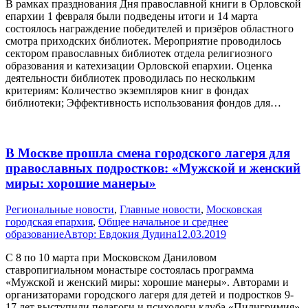
В рамках празднования Дня православной книги в Орловской
епархии 1 февраля были подведены итоги и 14 марта
состоялось награждение победителей и призёров областного
смотра приходских библиотек. Мероприятие проводилось
сектором православных библиотек отдела религиозного
образования и катехизации Орловской епархии. Оценка
деятельности библиотек проводилась по нескольким
критериям: Количество экземпляров книг в фондах
библиотеки; Эффективность использования фондов для…
В Москве прошла смена городского лагеря для
православных подростков: «Мужской и женский
миры: хорошие манеры»
Pегиональные новости
,
Главные новости
,
Московская
городская епархия
,
Общее начальное и среднее
образование
Автор:
Евдокия Дудина
12.03.2019
С 8 по 10 марта при Московском Даниловом
ставропигиальном монастыре состоялась программа
«Мужской и женский миры: хорошие манеры». Авторами и
организаторами городского лагеря для детей и подростков 9-
17 лет выступили педагоги и психологи клуба «Пилигримия»