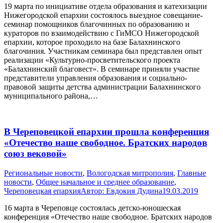
19 марта по инициативе отдела образования и катехизации
Нижегородской епархии состоялось выездное совещание-
семинар помощников благочинных по образованию и
кураторов по взаимодействию с ГиМСО Нижегородской
епархии, которое проходило на базе Балахнинского
благочиния. Участникам семинара был представлен опыт
реализации «Культурно-просветительского проекта
«Балахнинский благовест». В семинаре приняли участие
представители управления образования и социально-
правовой защиты детства администрации Балахнинского
муниципального района,…
В Череповецкой епархии прошла конференция
«Отечество наше свободное. Братских народов
союз вековой»
Pегиональные новости
,
Вологодская митрополия
,
Главные
новости
,
Общее начальное и среднее образование
,
Череповецкая епархия
Автор:
Евдокия Дудина
19.03.2019
16 марта в Череповце состоялась детско-юношеская
конференция «Отечество наше свободное. Братских народов