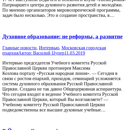
Патриаршего центра духовного развития детей и молодёжи.
По мнению организаторов мировоззренческой программы,
задач было несколько. Это и создание пространства, в…
Духовное образование: не реформы, а развитие
Главные новости
,
Интервью
,
Московская городская
епархия
Автор:
Василий Цупер
11.03.2019
Интервью председателя Учебного комитета Русской
Православной Церкви протоиерея Максима
Козлова порталу «Русская народная линия». — Сегодня в
связи с ростом епархий, приходов, семинарий усложняется
система духовного образования Русской Православной
Церкви. Создана не так давно Общецерковная аспирантура.
Что сегодня входит в ведение Учебного комитета Русской
Православной Церкви, который Вы возглавляете? —
Учебному комитету Русской Православной Церкви
подведомственны все высшие духовные учебные…