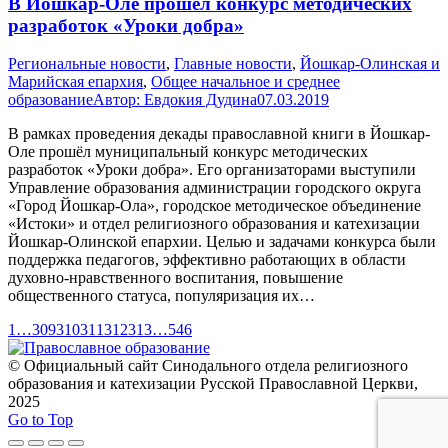
В Йошкар-Оле прошёл конкурс методических
разработок «Уроки добра»
Pегиональные новости
,
Главные новости
,
Йошкар-Олинская и
Марийская епархия
,
Общее начальное и среднее
образование
Автор:
Евдокия Дудина
07.03.2019
В рамках проведения декады православной книги в Йошкар-
Оле прошёл муниципальный конкурс методических
разработок «Уроки добра». Его организаторами выступили
Управление образования администрации городского округа
«Город Йошкар-Ола», городское методическое объединение
«Истоки» и отдел религиозного образования и катехизации
Йошкар-Олинской епархии. Целью и задачами конкурса были
поддержка педагогов, эффективно работающих в области
духовно-нравственного воспитания, повышение
общественного статуса, популяризация их…
1
…
309
310
311
312
313
…
546
© Официальный сайт Синодального отдела религиозного
образования и катехизации Русской Православной Церкви,
2025
Go to Top