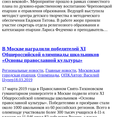
союз вековой». Мероприятие прошло в рамках совместного
плана по духовно-нравственному воспитанию Череповецкой
епархии и eправления образования. Ведущей выступила
методист центра детского творчества и методического
обеспечения Евдокия Титова. В работе жюри приняли
участие секретарь отдела религиозного образования и
катехизации епархии Лариса Федченко и преподаватель…
В Москве наградили победителей XI
Общероссийской олимпиады школьников
«Основы православной культуры»
Pегиональные новости
,
Главные новости
,
Московская
городская епархия
,
Олимпиады
,
ОПК
Автор:
Василий
Цупер
18.03.2019
17 марта 2019 года в Православном Свято-Тихоновском
гуманитарном университете в Москве подвели итоги XI
Общероссийской олимпиады школьников «Основы
православной культуры». Победителями и призёрами стали
около 1000 школьников из 60 российских регионов. Всего в
олимпиаде участвовали более 300 тысяч учащихся 4-11-х
классов из 11 046 школ 82 субъектов России, а также