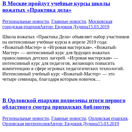
В Москве пройдут учебные курсы школы
вожатых «Практика дела»
Pегиональные новости
,
Главные новости
,
Московская
городская епархия
Автор:
Евдокия Дудина
15.03.2019
Школа вожатых «Практика Дела» объявляет набор участников
на интенсивные учебные курсы в апреле 2019 года:
«Вожатый-Мастер» и «Игровая мастерская». «Вожатый-
Мастер» — интенсивный курс для будущих вожатых
православных детских лагерей. «Игровая мастерская» —
интенсивный курс для педагогов, желающих повысить
компетенцию в сфере игровых педагогических технологий.
Интенсивный учебный курс «Вожатый-Мастер» — это
четыре семинара, благодаря которым новичок…
В Орловской епархии подведены итоги первого
областного смотра приходских библиотек
Pегиональные новости
,
Главные новости
,
Орловская епархия
,
Орловская митрополия
Автор:
Евдокия Дудина
15.03.2019