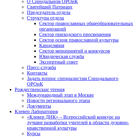
О Синодальном ОРОиК
Святейший Патриарх
Председатель отдела
Структура отдела
Сектор православных общеобразовательных
организаций
Сектор приходского просвещения
Сектор основ православной культуры
Канцелярия
Сектор мероприятий и конкурсов
Юридическая служба
Экспертный совет
Пресс-служба
Контакты
Задать вопрос специалистам Синодального
ОРОиК
Рождественские чтения
Международный этап в Москве
Новости регионального этапа
Документы
Клевер Лаборатория
«Клевер ДНК» – Всероссийский конкурс на
лучшие разработки учителей в области духовно-
нравственной культуры
Курсы