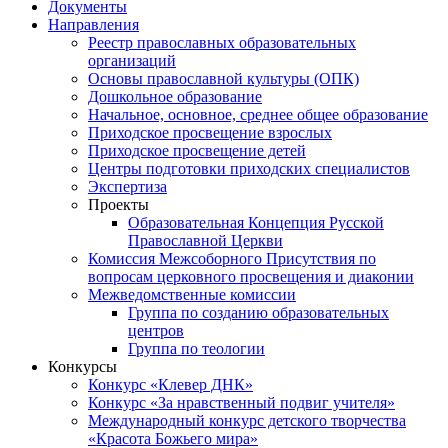
Документы
Направления
Реестр православных образовательных
организаций
Основы православной культуры (ОПК)
Дошкольное образование
Начальное, основное, среднее общее образование
Приходское просвещение взрослых
Приходское просвещение детей
Центры подготовки приходских специалистов
Экспертиза
Проекты
Образовательная Концепция Русской
Православной Церкви
Комиссия Межсоборного Присутствия по
вопросам церковного просвещения и диаконии
Межведомственные комиссии
Группа по созданию образовательных
центров
Группа по теологии
Конкурсы
Конкурс «Клевер ДНК»
Конкурс «За нравственный подвиг учителя»
Международный конкурс детского творчества
«Красота Божьего мира»