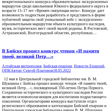
межрегионального конкурса образовательных экскурсионных
маршрутов среди школьников Южного федерального округа в
возрасте 13–17 лет «Времен связующая нить». Конкурс дает
возможность подросткам разработать и представить в форме
публичной защиты свой уникальный кейс с экскурсионно-
образовательным маршрутом объекта культурного наследия,
музея, исторических мест своей малой родины. В Ростовской,
Астраханской, Волгоградской областях, республиках…
В Бийске прошел конкурс чтецов «И памяти
твоей, великий Петр…»
Алтайская митрополия
,
Бийская епархия
,
Новости Епархий
,
ОПК
Автор:
Сергей Платонов
18.05.2022
12 мая в Центральной городской библиотеке им. В. М.
Шукшина г. Бийска прошел конкурс чтецов «И памяти твоей,
великий Петр…», посвященный 350-летию Петра Первого.
Сохранение исторического и культурного наследия России
является основополагающим для воспитания подрастающего
поколения. Организаторами конкурса выступили отдел
религиозного образования и катехизации Бийской епархии и
Центральная городская библиотека имени В. М. Шукшина.…