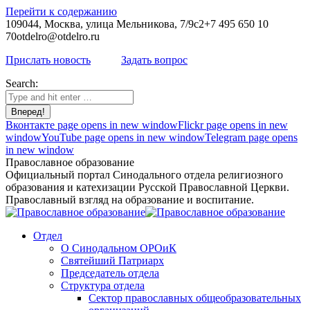
Перейти к содержанию
109044, Москва, улица Мельникова, 7/9с2
+7 495 650 10
70
otdelro@otdelro.ru
Прислать новость
Задать вопрос
Search:
Вконтакте page opens in new window
Flickr page opens in new
window
YouTube page opens in new window
Telegram page opens
in new window
Православное образование
Официальный портал Синодального отдела религиозного
образования и катехизации Русской Православной Церкви.
Православный взгляд на образование и воспитание.
Отдел
О Синодальном ОРОиК
Святейший Патриарх
Председатель отдела
Структура отдела
Сектор православных общеобразовательных