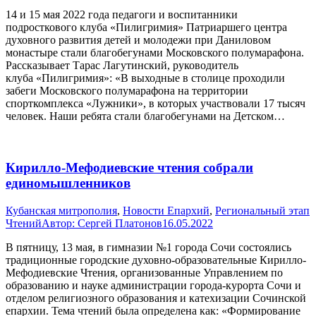
14 и 15 мая 2022 года педагоги и воспитанники
подросткового клуба «Пилигримия» Патриаршего центра
духовного развития детей и молодежи при Даниловом
монастыре стали благобегунами Московского полумарафона.
Рассказывает Тарас Лагутинский, руководитель
клуба «Пилигримия»: «В выходные в столице проходили
забеги Московского полумарафона на территории
спорткомплекса «Лужники», в которых участвовали 17 тысяч
человек. Наши ребята стали благобегунами на Детском…
Кирилло-Мефодиевские чтения собрали
единомышленников
Кубанская митрополия
,
Новости Епархий
,
Региональный этап
Чтений
Автор:
Сергей Платонов
16.05.2022
В пятницу, 13 мая, в гимназии №1 города Сочи состоялись
традиционные городские духовно-образовательные Кирилло-
Мефодиевские Чтения, организованные Управлением по
образованию и науке администрации города-курорта Сочи и
отделом религиозного образования и катехизации Сочинской
епархии. Тема чтений была определена как: «Формирование