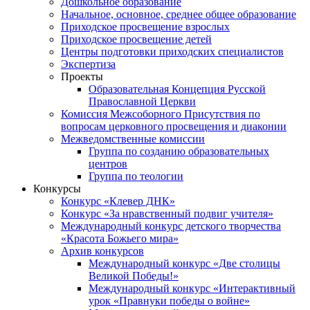
Дошкольное образование
Начальное, основное, среднее общее образование
Приходское просвещение взрослых
Приходское просвещение детей
Центры подготовки приходских специалистов
Экспертиза
Проекты
Образовательная Концепция Русской
Православной Церкви
Комиссия Межсоборного Присутствия по
вопросам церковного просвещения и диаконии
Межведомственные комиссии
Группа по созданию образовательных
центров
Группа по теологии
Конкурсы
Конкурс «Клевер ДНК»
Конкурс «За нравственный подвиг учителя»
Международный конкурс детского творчества
«Красота Божьего мира»
Архив конкурсов
Международный конкурс «Две столицы
Великой Победы!»
Международный конкурс «Интерактивный
урок «Правнуки победы о войне»