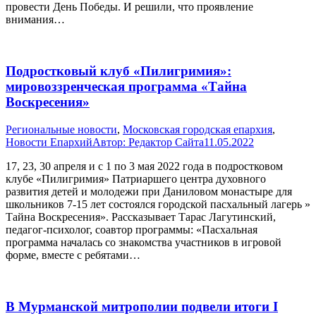
провести День Победы. И решили, что проявление
внимания…
Подростковый клуб «Пилигримия»:
мировоззренческая программа «Тайна
Воскресения»
Pегиональные новости
,
Московская городская епархия
,
Новости Епархий
Автор:
Редактор Сайта
11.05.2022
17, 23, 30 апреля и с 1 по 3 мая 2022 года в подростковом
клубе «Пилигримия» Патриаршего центра духовного
развития детей и молодежи при Даниловом монастыре для
школьников 7-15 лет состоялся городской пасхальный лагерь »
Тайна Воскресения». Рассказывает Тарас Лагутинский,
педагог-психолог, соавтор программы: «Пасхальная
программа началась со знакомства участников в игровой
форме, вместе с ребятами…
В Мурманской митрополии подвели итоги I