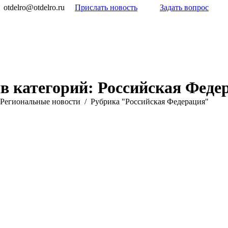
otdelro@otdelro.ru
Прислать новость
Задать вопрос
в категорий:
Российская Феде
Pегиональные новости
Рубрика "Российская Федерация"