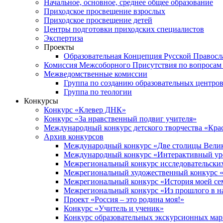
Начальное, основное, среднее общее образование
Приходское просвещение взрослых
Приходское просвещение детей
Центры подготовки приходских специалистов
Экспертиза
Проекты
Образовательная Концепция Русской Правос
Комиссия Межсоборного Присутствия по вопросам 
Межведомственные комиссии
Группа по созданию образовательных центро
Группа по теологии
Конкурсы
Конкурс «Клевер ДНК»
Конкурс «За нравственный подвиг учителя»
Международный конкурс детского творчества «Кра
Архив конкурсов
Международный конкурс «Две столицы Вели
Международный конкурс «Интерактивный уро
Межрегиональный конкурс исследовательских
Межрегиональный художественный конкурс «
Межрегиональный конкурс «История моей сем
Межрегиональный конкурс «Из прошлого в н
Проект «Россия – это родина моя!»
Конкурс «Учитель и ученик»
Конкурс образовательных экскурсионных ма