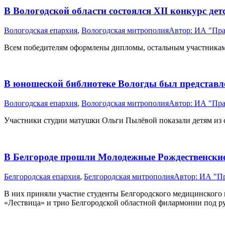
В Вологодской области состоялся XII конкурс дет
Вологодская епархия
,
Вологодская митрополия
Автор:
ИА "Пра
Всем победителям оформлены дипломы, остальным участникам 
В юношеской библиотеке Вологды был представл
Вологодская епархия
,
Вологодская митрополия
Автор:
ИА "Пра
Участники студии матушки Ольги Пылёвой показали детям из 
В Белгороде прошли Молодежные Рождественские
Белгородская епархия
,
Белгородская митрополия
Автор:
ИА "Пр
В них приняли участие студенты Белгородского медицинского 
«Лествица» и трио Белгородской областной филармонии под 