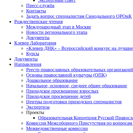
Экспертный совет
Пресс-служба
Контакты
Задать вопрос специалистам Синодального ОРОиК
Рождественские чтения
Международный этап в Москве
Новости регионального этапа
Документы
Клевер Лаборатория
«Клевер ДНК» – Всероссийский конкурс на лучшие 
Курсы
Документы
Направления
Реестр православных образовательных организаций
Основы православной культуры (ОПК)
Дошкольное образование
Начальное, основное, среднее общее образование
Приходское просвещение взрослых
Приходское просвещение детей
Центры подготовки приходских специалистов
Экспертиза
Проекты
Образовательная Концепция Русской Правос
Комиссия Межсоборного Присутствия по вопросам 
Межведомственные комиссии