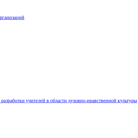
организаций
разработки учителей в области духовно-нравственной культуры