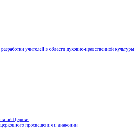
разработки учителей в области духовно-нравственной культуры
лавной Церкви
церковного просвещения и диаконии