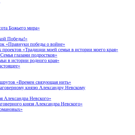
в
сота Божьего мира»
кой Победы!»
к «Правнуки победы о войне»
 проектов «Традиции моей семьи в истории моего края»
Семья глазами подростков»
ьи в истории родного края»
астоящее»
ршрутов «Времен связующая нить»
лаговерному князю Александру Невскому
зя Александра Невского»
говерного князя Александра Невского»
Романовых»