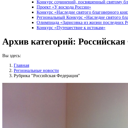
Конкурс сочинений, посвященный святому б
Проект «У восхода России»
Конкурс «Наследие святого благоверного кня
Региональный Конкурс «Наследие святого бла
Олимпиада «Зарисовка из жизни последних 
Конкурс «Путешествие к истокам»
Архив категорий:
Российская
Вы здесь:
Главная
Pегиональные новости
Рубрика "Российская Федерация"