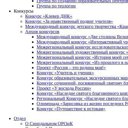
Группа по созданию образовательных центро
Группа по теологии
Конкурсы
Конкурс «Клевер ДНК»
Конкурс «За нравственный подвиг учителя»
Международный конкурс детского творчества «Кра
Архив конкурсов
Международный конкурс «Две столицы Вели
Международный конкурс «Интерактивный уро
Межрегиональный конкурс исследовательских
Межрегиональный художественный конкурс «
Межрегиональный конкурс «История моей сем
Межрегиональный конкурс «Из прошлого в н
Проект «Россия – это родина моя!»
Конкурс «Учитель и ученик»
Конкурс образовательных экскурсионных ма
Конкурс сочинений, посвященный святому б
Проект «У восхода России»
Конкурс «Наследие святого благоверного кня
Региональный Конкурс «Наследие святого бла
Олимпиада «Зарисовка из жизни последних 
Конкурс «Путешествие к истокам»
Отдел
О Синодальном ОРОиК