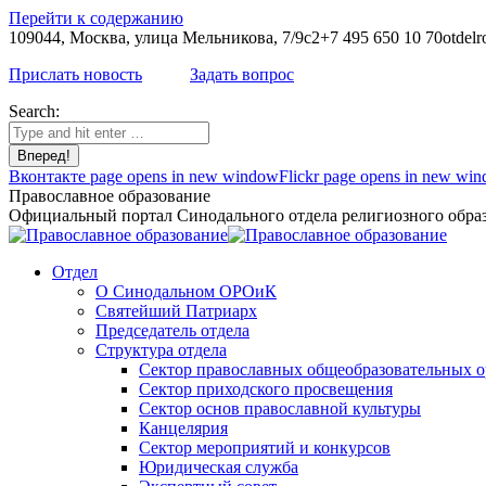
Перейти к содержанию
109044, Москва, улица Мельникова, 7/9с2
+7 495 650 10 70
otdelr
Прислать новость
Задать вопрос
Search:
Вконтакте page opens in new window
Flickr page opens in new wi
Православное образование
Официальный портал Синодального отдела религиозного образ
Отдел
О Синодальном ОРОиК
Святейший Патриарх
Председатель отдела
Структура отдела
Сектор православных общеобразовательных 
Сектор приходского просвещения
Сектор основ православной культуры
Канцелярия
Сектор мероприятий и конкурсов
Юридическая служба