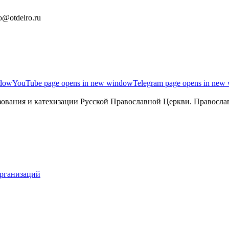
o@otdelro.ru
ndow
YouTube page opens in new window
Telegram page opens in new
ования и катехизации Русской Православной Церкви. Православ
организаций