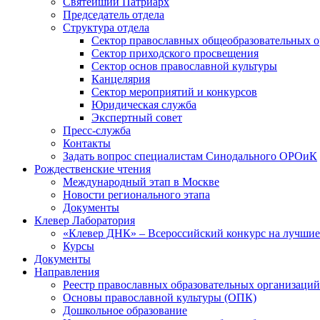
Святейший Патриарх
Председатель отдела
Структура отдела
Сектор православных общеобразовательных 
Сектор приходского просвещения
Сектор основ православной культуры
Канцелярия
Сектор мероприятий и конкурсов
Юридическая служба
Экспертный совет
Пресс-служба
Контакты
Задать вопрос специалистам Синодального ОРОиК
Рождественские чтения
Международный этап в Москве
Новости регионального этапа
Документы
Клевер Лаборатория
«Клевер ДНК» – Всероссийский конкурс на лучшие 
Курсы
Документы
Направления
Реестр православных образовательных организаций
Основы православной культуры (ОПК)
Дошкольное образование