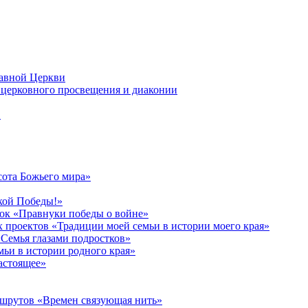
лавной Церкви
церковного просвещения и диаконии
в
сота Божьего мира»
кой Победы!»
к «Правнуки победы о войне»
 проектов «Традиции моей семьи в истории моего края»
Семья глазами подростков»
ьи в истории родного края»
астоящее»
ршрутов «Времен связующая нить»