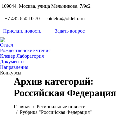
S
109044, Москва, улица Мельникова, 7/9с2
Вкон
page
Flickr
+7 495 650 10 70
otdelro@otdelro.ru
opens
page
YouT
in
opens
Прислать новость
Задать вопрос
page
new
Teleg
in
opens
wind
page
new
Отдел
in
opens
Рождественские чтения
wind
new
Клевер Лаборатория
in
wind
Документы
new
Направления
wind
Конкурсы
Архив категорий:
Российская Федерация
Вы здесь:
Главная
Pегиональные новости
Рубрика "Российская Федерация"