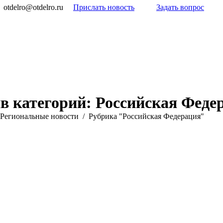
otdelro@otdelro.ru
Прислать новость
Задать вопрос
в категорий:
Российская Феде
Pегиональные новости
Рубрика "Российская Федерация"