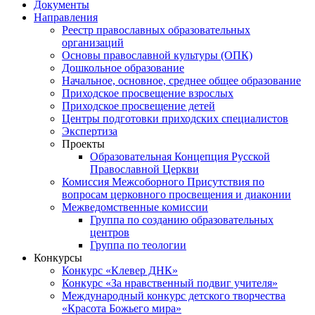
Документы
Направления
Реестр православных образовательных
организаций
Основы православной культуры (ОПК)
Дошкольное образование
Начальное, основное, среднее общее образование
Приходское просвещение взрослых
Приходское просвещение детей
Центры подготовки приходских специалистов
Экспертиза
Проекты
Образовательная Концепция Русской
Православной Церкви
Комиссия Межсоборного Присутствия по
вопросам церковного просвещения и диаконии
Межведомственные комиссии
Группа по созданию образовательных
центров
Группа по теологии
Конкурсы
Конкурс «Клевер ДНК»
Конкурс «За нравственный подвиг учителя»
Международный конкурс детского творчества
«Красота Божьего мира»