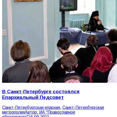
В Санкт-Петербурге состоялся
Епархиальный Педсовет
Санкт-Петербургская епархия
,
Санкт-Петербургская
митрополия
Автор:
ИА "Православное
образование"
16.09.2011