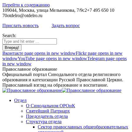
Перейти к содержанию
109044, Москва, улица Мельникова, 7/9с2
+7 495 650 10
70
otdelro@otdelro.ru
Прислать новость
Задать вопрос
Search:
Вконтакте page opens in new window
Flickr page opens in new
window
YouTube page opens in new window
Telegram page opens
in new window
Православное образование
Официальный портал Синодального отдела религиозного
образования и катехизации Русской Православной Церкви.
Православный взгляд на образование и воспитание.
Отдел
О Синодальном ОРОиК
Святейший Патриарх
Председатель отдела
Структура отдела
Сектор православных общеобразовательных