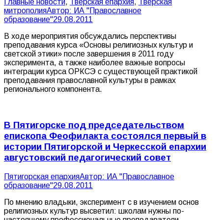
Главные новости
,
Тверская епархия
,
Тверская
митрополия
Автор:
ИА "Православное
образование"
29.08.2011
В ходе мероприятия обсуждались перспективы
преподавания курса «Основы религиозных культур и
светской этики» после завершения в 2011 году
эксперимента, а также наиболее важные вопросы
интеграции курса ОРКСЭ с существующей практикой
преподавания православной культуры в рамках
регионального компонента.
В Пятигорске под председательством
епископа Феофилакта состоялся первый в
истории Пятигорской и Черкесской епархии
августовский педагогический совет
Пятигорская епархия
Автор:
ИА "Православное
образование"
29.08.2011
По мнению владыки, эксперимент с в изучением основ
религиозных культур высветил: школам нужны по-
настоящему профессиональные преподаватели