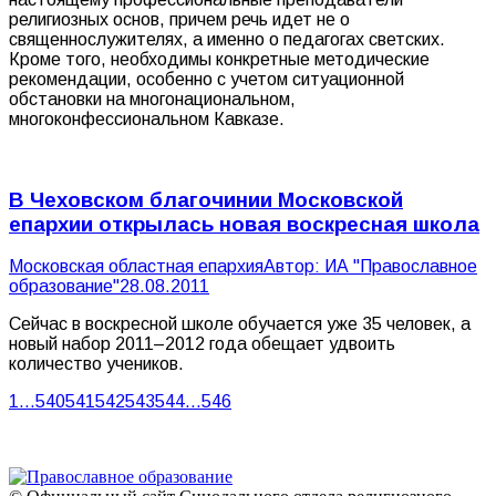
религиозных основ, причем речь идет не о
священнослужителях, а именно о педагогах светских.
Кроме того, необходимы конкретные методические
рекомендации, особенно с учетом ситуационной
обстановки на многонациональном,
многоконфессиональном Кавказе.
В Чеховском благочинии Московской
епархии открылась новая воскресная школа
Московская областная епархия
Автор:
ИА "Православное
образование"
28.08.2011
Сейчас в воскресной школе обучается уже 35 человек, а
новый набор 2011–2012 года обещает удвоить
количество учеников.
1
…
540
541
542
543
544
…
546