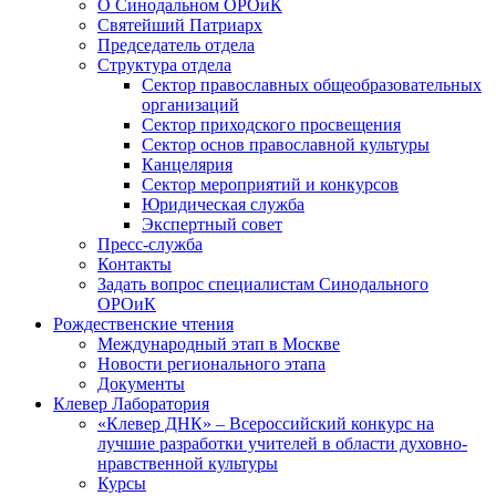
О Синодальном ОРОиК
Святейший Патриарх
Председатель отдела
Структура отдела
Сектор православных общеобразовательных
организаций
Сектор приходского просвещения
Сектор основ православной культуры
Канцелярия
Сектор мероприятий и конкурсов
Юридическая служба
Экспертный совет
Пресс-служба
Контакты
Задать вопрос специалистам Синодального
ОРОиК
Рождественские чтения
Международный этап в Москве
Новости регионального этапа
Документы
Клевер Лаборатория
«Клевер ДНК» – Всероссийский конкурс на
лучшие разработки учителей в области духовно-
нравственной культуры
Курсы