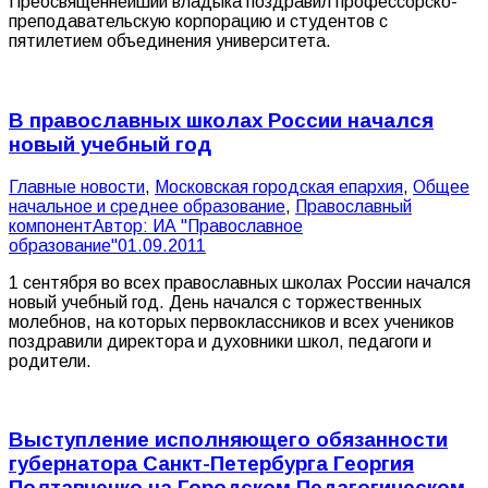
Преосвященнейший владыка поздравил профессорско-
преподавательскую корпорацию и студентов с
пятилетием объединения университета.
В православных школах России начался
новый учебный год
Главные новости
,
Московская городская епархия
,
Общее
начальное и среднее образование
,
Православный
компонент
Автор:
ИА "Православное
образование"
01.09.2011
1 сентября во всех православных школах России начался
новый учебный год. День начался с торжественных
молебнов, на которых первоклассников и всех учеников
поздравили директора и духовники школ, педагоги и
родители.
Выступление исполняющего обязанности
губернатора Санкт-Петербурга Георгия
Полтавченко на Городском Педагогическом