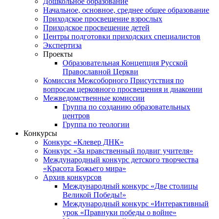
Дошкольное образование
Начальное, основное, среднее общее образование
Приходское просвещение взрослых
Приходское просвещение детей
Центры подготовки приходских специалистов
Экспертиза
Проекты
Образовательная Концепция Русской
Православной Церкви
Комиссия Межсоборного Присутствия по
вопросам церковного просвещения и диаконии
Межведомственные комиссии
Группа по созданию образовательных
центров
Группа по теологии
Конкурсы
Конкурс «Клевер ДНК»
Конкурс «За нравственный подвиг учителя»
Международный конкурс детского творчества
«Красота Божьего мира»
Архив конкурсов
Международный конкурс «Две столицы
Великой Победы!»
Международный конкурс «Интерактивный
урок «Правнуки победы о войне»