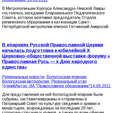
В Митрополичьем Корпусе Александро-Невской Лавры
состоялось заседание Епархиального Педагогического
Совета, которое возглавил председатель Отдела
религиозного образования и катехизации Санкт-
Петербургской митрополии епископ Гатчинский Амвросий.
В епархиях Русской Православной Церкви
началась подготовка к юбилейной X
Церковно-общественной выставке-форуму »
Православная Русь — к Дню народного
единства»
Pегиональные новости
,
Вологодская епархия
,
Вологодская митрополия
,
Региональный этап
Чтений
Автор:
ИА "Православное образование"
14.09.2011
Для представления на ней Вологодской епархии были
собраны, систематизированы и отправлены в
Патриарший Совет по культуре сведения о храмах и
монастырях, возрожденных за последние 20 лет,
строительству новых храмов, а также по всем сферам