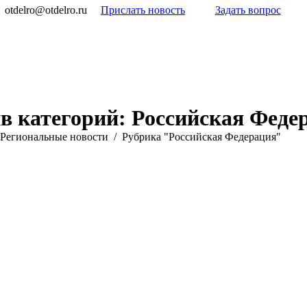
otdelro@otdelro.ru
Прислать новость
Задать вопрос
в категорий:
Российская Феде
Pегиональные новости
Рубрика "Российская Федерация"