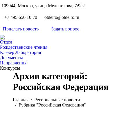
S
109044, Москва, улица Мельникова, 7/9с2
Вкон
page
Flickr
+7 495 650 10 70
otdelro@otdelro.ru
opens
page
YouT
in
opens
Прислать новость
Задать вопрос
page
new
Teleg
in
opens
wind
page
new
Отдел
in
opens
Рождественские чтения
wind
new
Клевер Лаборатория
in
wind
Документы
new
Направления
wind
Конкурсы
Архив категорий:
Российская Федерация
Вы здесь:
Главная
Pегиональные новости
Рубрика "Российская Федерация"