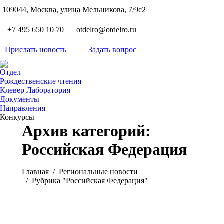
S
109044, Москва, улица Мельникова, 7/9с2
Вкон
page
Flickr
+7 495 650 10 70
otdelro@otdelro.ru
opens
page
YouT
in
opens
Прислать новость
Задать вопрос
page
new
Teleg
in
opens
wind
page
new
Отдел
in
opens
Рождественские чтения
wind
new
Клевер Лаборатория
in
wind
Документы
new
Направления
wind
Конкурсы
Архив категорий:
Российская Федерация
Вы здесь:
Главная
Pегиональные новости
Рубрика "Российская Федерация"