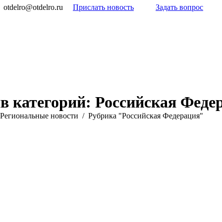
otdelro@otdelro.ru
Прислать новость
Задать вопрос
в категорий:
Российская Феде
Pегиональные новости
Рубрика "Российская Федерация"