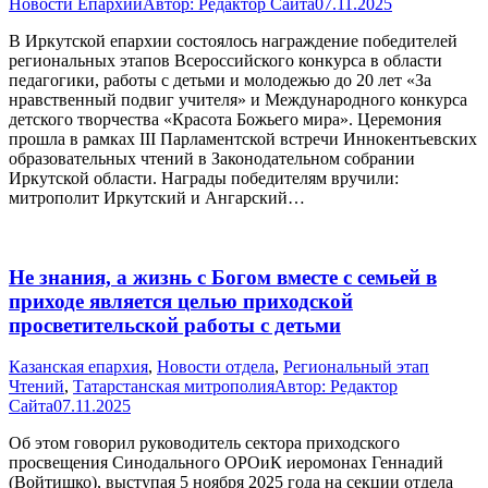
Новости Епархий
Автор:
Редактор Сайта
07.11.2025
В Иркутской епархии состоялось награждение победителей
региональных этапов Всероссийского конкурса в области
педагогики, работы с детьми и молодежью до 20 лет «За
нравственный подвиг учителя» и Международного конкурса
детского творчества «Красота Божьего мира». Церемония
прошла в рамках III Парламентской встречи Иннокентьевских
образовательных чтений в Законодательном собрании
Иркутской области. Награды победителям вручили:
митрополит Иркутский и Ангарский…
Не знания, а жизнь с Богом вместе с семьей в
приходе является целью приходской
просветительской работы с детьми
Казанская епархия
,
Новости отдела
,
Региональный этап
Чтений
,
Татарстанская митрополия
Автор:
Редактор
Сайта
07.11.2025
Об этом говорил руководитель сектора приходского
просвещения Синодального ОРОиК иеромонах Геннадий
(Войтишко), выступая 5 ноября 2025 года на секции отдела