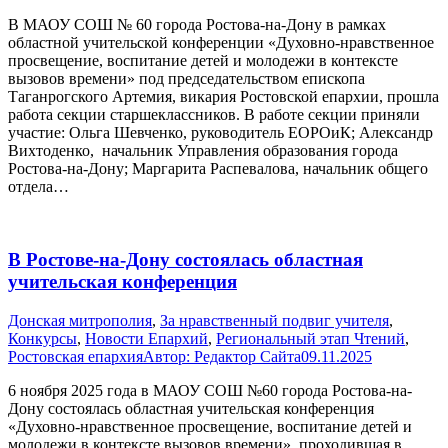
В МАОУ СОШ № 60 города Ростова-на-Дону в рамках
областной учительской конференции «Духовно-нравственное
просвещение, воспитание детей и молодежи в контексте
вызовов времени» под председательством епископа
Таганрогского Артемия, викария Ростовской епархии, прошла
работа секции старшеклассников. В работе секции приняли
участие: Ольга Шевченко, руководитель ЕОРОиК; Александр
Вихтоденко, начальник Управления образования города
Ростова-на-Дону; Маргарита Распевалова, начальник общего
отдела…
В Ростове-на-Дону состоялась областная
учительская конференция
Донская митрополия
,
За нравственный подвиг учителя
,
Конкурсы
,
Новости Епархий
,
Региональный этап Чтений
,
Ростовская епархия
Автор:
Редактор Сайта
09.11.2025
6 ноября 2025 года в МАОУ СОШ №60 города Ростова-на-
Дону состоялась областная учительская конференция
«Духовно-нравственное просвещение, воспитание детей и
молодежи в контексте вызовов времени», проходившая в