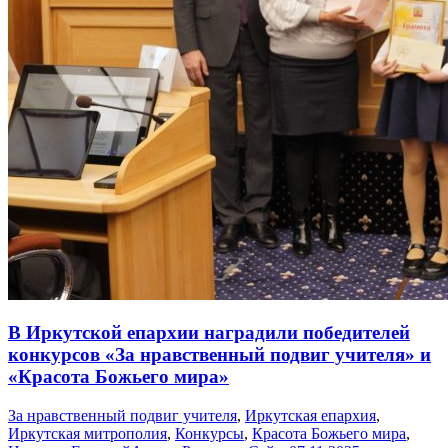
В Иркутской епархии наградили победителей
конкурсов «За нравственный подвиг учителя» и
«Красота Божьего мира»
За нравственный подвиг учителя
,
Иркутская епархия
,
Иркутская митрополия
,
Конкурсы
,
Красота Божьего мира
,