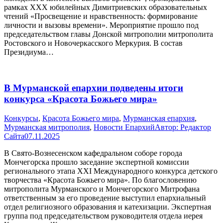
рамках XXX юбилейных Димитриевских образовательных
чтений «Просвещение и нравственность: формирование
личности и вызовы времени». Мероприятие прошло под
председательством главы Донской митрополии митрополита
Ростовского и Новочеркасского Меркурия. В состав
Президиума…
В Мурманской епархии подведены итоги
конкурса «Красота Божьего мира»
Конкурсы
,
Красота Божьего мира
,
Мурманская епархия
,
Мурманская митрополия
,
Новости Епархий
Автор:
Редактор
Сайта
07.11.2025
В Свято-Вознесенском кафедральном соборе города
Мончегорска прошло заседание экспертной комиссии
регионального этапа XXI Международного конкурса детского
творчества «Красота Божьего мира». По благословению
митрополита Мурманского и Мончегорского Митрофана
ответственным за его проведение выступил епархиальный
отдел религиозного образования и катехизации. Экспертная
группа под председательством руководителя отдела иерея