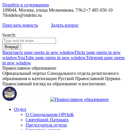
Перейти к содержанию
109044, Москва, улица Мельникова, 7/9с2
+7 495 650 10
70
otdelro@otdelro.ru
Прислать новость
Задать вопрос
Search:
Вконтакте page opens in new window
Flickr page opens in new
window
YouTube page opens in new window
Telegram page opens
in new window
Православное образование
Официальный портал Синодального отдела религиозного
образования и катехизации Русской Православной Церкви.
Православный взгляд на образование и воспитание.
Отдел
О Синодальном ОРОиК
Святейший Патриарх
Председатель отдела