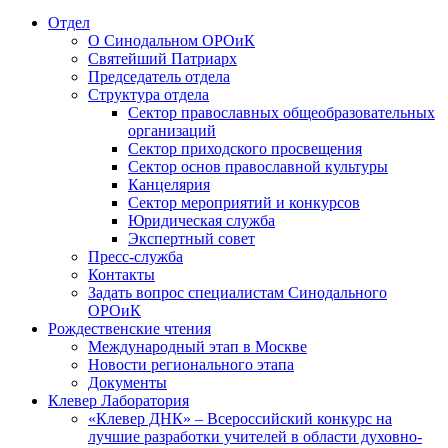
Отдел
О Синодальном ОРОиК
Святейший Патриарх
Председатель отдела
Структура отдела
Сектор православных общеобразовательных
организаций
Сектор приходского просвещения
Сектор основ православной культуры
Канцелярия
Сектор мероприятий и конкурсов
Юридическая служба
Экспертный совет
Пресс-служба
Контакты
Задать вопрос специалистам Синодального
ОРОиК
Рождественские чтения
Международный этап в Москве
Новости регионального этапа
Документы
Клевер Лаборатория
«Клевер ДНК» – Всероссийский конкурс на
лучшие разработки учителей в области духовно-