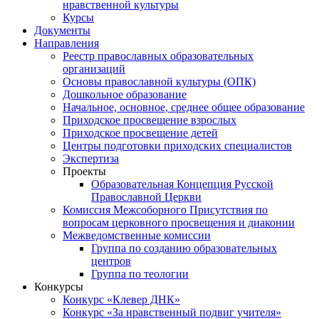
нравственной культуры
Курсы
Документы
Направления
Реестр православных образовательных
организаций
Основы православной культуры (ОПК)
Дошкольное образование
Начальное, основное, среднее общее образование
Приходское просвещение взрослых
Приходское просвещение детей
Центры подготовки приходских специалистов
Экспертиза
Проекты
Образовательная Концепция Русской
Православной Церкви
Комиссия Межсоборного Присутствия по
вопросам церковного просвещения и диаконии
Межведомственные комиссии
Группа по созданию образовательных
центров
Группа по теологии
Конкурсы
Конкурс «Клевер ДНК»
Конкурс «За нравственный подвиг учителя»