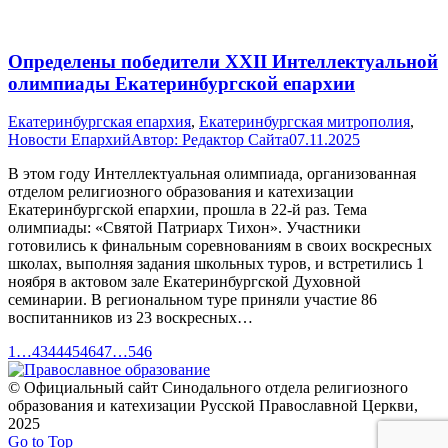
Определены победители XXII Интеллектуальной
олимпиады Екатеринбургской епархии
Екатеринбургская епархия
,
Екатеринбургская митрополия
,
Новости Епархий
Автор:
Редактор Сайта
07.11.2025
В этом году Интеллектуальная олимпиада, организованная
отделом религиозного образования и катехизации
Екатеринбургской епархии, прошла в 22-й раз. Тема
олимпиады: «Святой Патриарх Тихон». Участники
готовились к финальным соревнованиям в своих воскресных
школах, выполняя задания школьных туров, и встретились 1
ноября в актовом зале Екатеринбургской Духовной
семинарии. В региональном туре приняли участие 86
воспитанников из 23 воскресных…
1
…
43
44
45
46
47
…
546
© Официальный сайт Синодального отдела религиозного
образования и катехизации Русской Православной Церкви,
2025
Go to Top