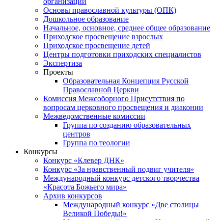
организаций
Основы православной культуры (ОПК)
Дошкольное образование
Начальное, основное, среднее общее образование
Приходское просвещение взрослых
Приходское просвещение детей
Центры подготовки приходских специалистов
Экспертиза
Проекты
Образовательная Концепция Русской
Православной Церкви
Комиссия Межсоборного Присутствия по
вопросам церковного просвещения и диаконии
Межведомственные комиссии
Группа по созданию образовательных
центров
Группа по теологии
Конкурсы
Конкурс «Клевер ДНК»
Конкурс «За нравственный подвиг учителя»
Международный конкурс детского творчества
«Красота Божьего мира»
Архив конкурсов
Международный конкурс «Две столицы
Великой Победы!»