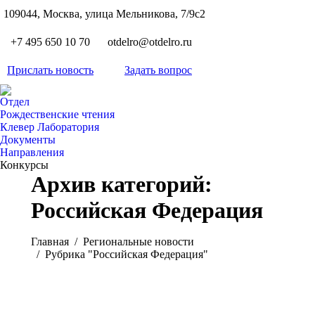
S
109044, Москва, улица Мельникова, 7/9с2
Вкон
page
Flickr
+7 495 650 10 70
otdelro@otdelro.ru
opens
page
YouT
in
opens
Прислать новость
Задать вопрос
page
new
Teleg
in
opens
wind
page
new
Отдел
in
opens
Рождественские чтения
wind
new
Клевер Лаборатория
in
wind
Документы
new
Направления
wind
Конкурсы
Архив категорий:
Российская Федерация
Вы здесь:
Главная
Pегиональные новости
Рубрика "Российская Федерация"