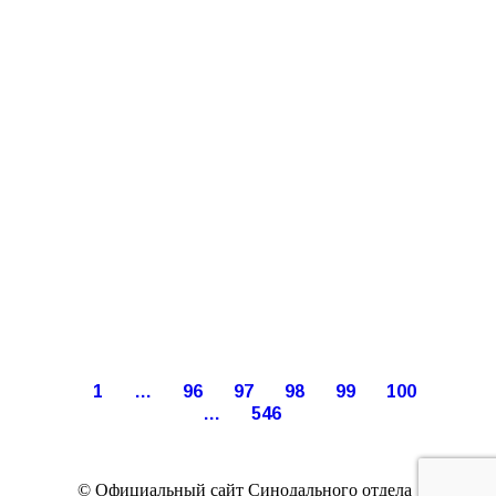
1
…
96
97
98
99
100
…
546
© Официальный сайт Синодального отдела