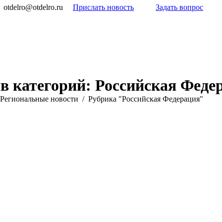
otdelro@otdelro.ru
Прислать новость
Задать вопрос
в категорий:
Российская Феде
Pегиональные новости
Рубрика "Российская Федерация"