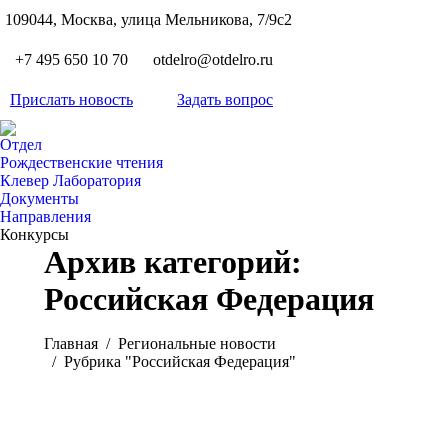
S
109044, Москва, улица Мельникова, 7/9с2
Вкон
page
Flickr
+7 495 650 10 70
otdelro@otdelro.ru
opens
page
YouT
in
opens
Прислать новость
Задать вопрос
page
new
Teleg
in
opens
wind
page
new
Отдел
in
opens
Рождественские чтения
wind
new
Клевер Лаборатория
in
wind
Документы
new
Направления
wind
Конкурсы
Архив категорий:
Российская Федерация
Вы здесь:
Главная
Pегиональные новости
Рубрика "Российская Федерация"