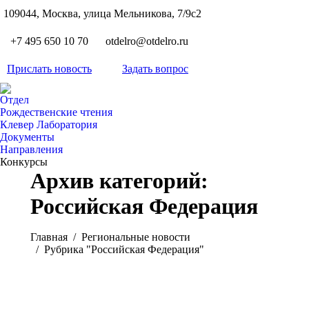
S
109044, Москва, улица Мельникова, 7/9с2
Вкон
page
Flickr
+7 495 650 10 70
otdelro@otdelro.ru
opens
page
YouT
in
opens
Прислать новость
Задать вопрос
page
new
Teleg
in
opens
wind
page
new
Отдел
in
opens
Рождественские чтения
wind
new
Клевер Лаборатория
in
wind
Документы
new
Направления
wind
Конкурсы
Архив категорий:
Российская Федерация
Вы здесь:
Главная
Pегиональные новости
Рубрика "Российская Федерация"