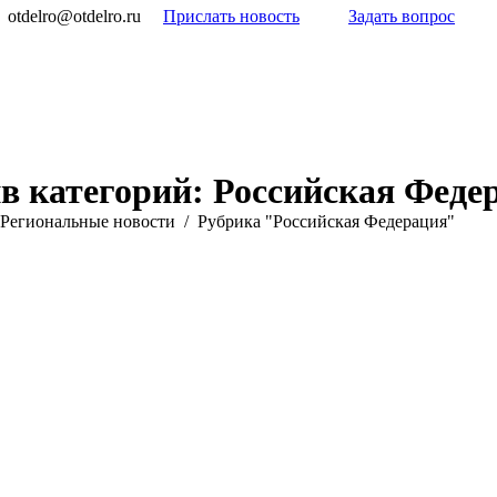
otdelro@otdelro.ru
Прислать новость
Задать вопрос
в категорий:
Российская Феде
Pегиональные новости
Рубрика "Российская Федерация"