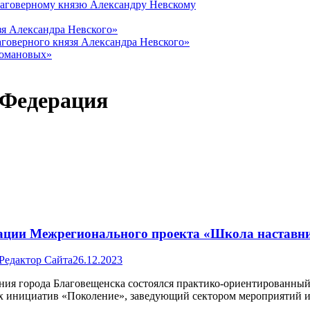
лаговерному князю Александру Невскому
зя Александра Невского»
говерного князя Александра Невского»
Романовых»
 Федерация
зации Межрегионального проекта «Школа наставн
Редактор Сайта
26.12.2023
ания города Благовещенска состоялся практико-ориентированны
ых инициатив «Поколение», заведующий сектором мероприятий 