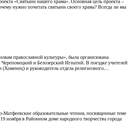
роекта «Святыни нашего храма». Основная цель проекта –
Почему нужно почитать святыни своего храма? Всегда ли мы
новам православной культуры», была организована
 Череповецкий и Белозерский Игнатий. В поездке учителей
л (Хоменец) и руководитель отдела религиозного…
о-Матфеевские образовательные чтения, посвященные теме
19 ноября в Районном доме народного творчества города