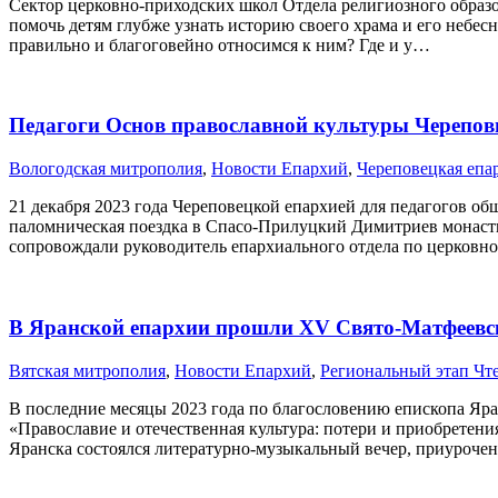
Сектор церковно-приходских школ Отдела религиозного образо
помочь детям глубже узнать историю своего храма и его небес
правильно и благоговейно относимся к ним? Где и у…
Педагоги Основ православной культуры Черепо
Вологодская митрополия
,
Новости Епархий
,
Череповецкая епа
21 декабря 2023 года Череповецкой епархией для педагогов о
паломническая поездка в Спасо-Прилуцкий Димитриев монасты
сопровождали руководитель епархиального отдела по церковн
В Яранской епархии прошли XV Свято-Матфеевск
Вятская митрополия
,
Новости Епархий
,
Региональный этап Чт
В последние месяцы 2023 года по благословению епископа Яр
«Православие и отечественная культура: потери и приобретен
Яранска состоялся литературно-музыкальный вечер, приурочен