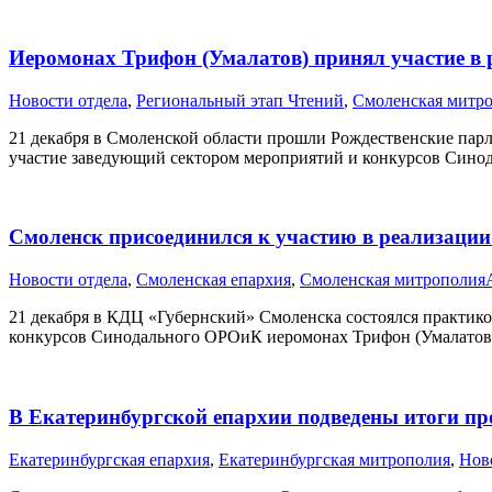
Иеромонах Трифон (Умалатов) принял участие в 
Новости отдела
,
Региональный этап Чтений
,
Смоленская митр
21 декабря в Смоленской области прошли Рождественские парл
участие заведующий сектором мероприятий и конкурсов Сино
Смоленск присоединился к участию в реализаци
Новости отдела
,
Смоленская епархия
,
Смоленская митрополия
21 декабря в КДЦ «Губернский» Смоленска состоялся практик
конкурсов Синодального ОРОиК иеромонах Трифон (Умалатов
В Екатеринбургской епархии подведены итоги п
Екатеринбургская епархия
,
Екатеринбургская митрополия
,
Нов