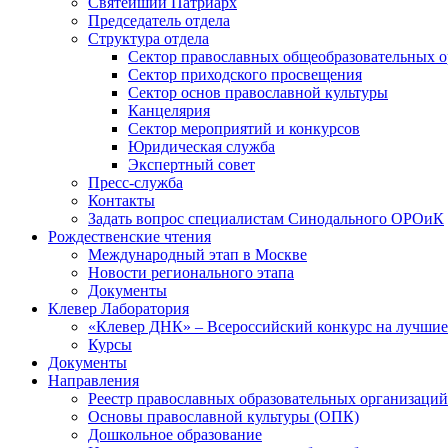
Святейший Патриарх
Председатель отдела
Структура отдела
Сектор православных общеобразовательных 
Сектор приходского просвещения
Сектор основ православной культуры
Канцелярия
Сектор мероприятий и конкурсов
Юридическая служба
Экспертный совет
Пресс-служба
Контакты
Задать вопрос специалистам Синодального ОРОиК
Рождественские чтения
Международный этап в Москве
Новости регионального этапа
Документы
Клевер Лаборатория
«Клевер ДНК» – Всероссийский конкурс на лучшие 
Курсы
Документы
Направления
Реестр православных образовательных организаций
Основы православной культуры (ОПК)
Дошкольное образование