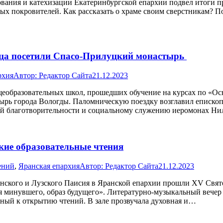
вания и катехизации Екатеринбургской епархии подвел итоги п
ных покровителей. Как рассказать о храме своим сверстникам? 
вца посетили Спасо-Прилуцкий монастырь
рхия
Автор:
Редактор Сайта
21.12.2023
бщеобразовательных школ, прошедших обучение на курсах по «Ос
рь города Вологды. Паломническую поездку возглавил епископ
ой благотворительности и социальному служению иеромонах Ни
ие образовательные чтения
ений
,
Яранская епархия
Автор:
Редактор Сайта
21.12.2023
анского и Лузского Паисия в Яранской епархии прошли XV Свят
ия минувшего, образ будущего». Литературно-музыкальный вечер 
ный к открытию чтений. В зале прозвучала духовная и…