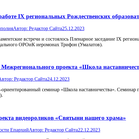
работе IX региональных Рождественских образова
ополия
Автор:
Редактор Сайта
25.12.2023
аментские встречи и состоялось Пленарное заседание IX регио
дального ОРОиК иеромонах Трифон (Умалатов).
и Межрегионального проекта «Школа наставничес
Автор:
Редактор Сайта
24.12.2023
о-ориентированный семинар «Школа наставничества». Семинар п
).
роекта видеороликов «Святыни нашего храма»
ости Епархий
Автор:
Редактор Сайта
22.12.2023