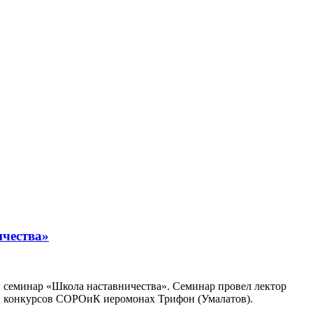
ичества»
й семинар «Школа наставничества». Семинар провел лектор
и конкурсов СОРОиК иеромонах Трифон (Умалатов).