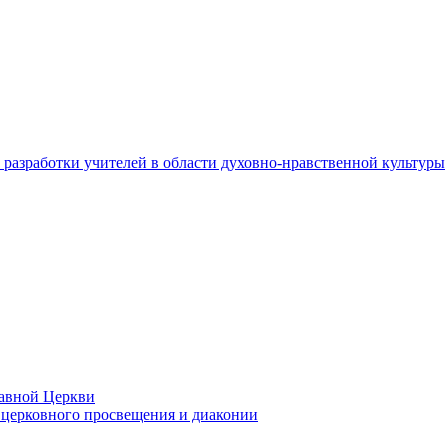
разработки учителей в области духовно-нравственной культуры
лавной Церкви
церковного просвещения и диаконии