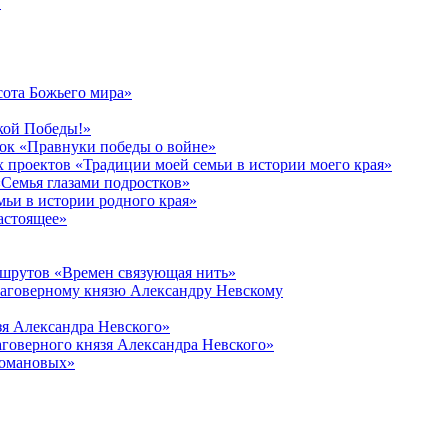
в
сота Божьего мира»
кой Победы!»
к «Правнуки победы о войне»
 проектов «Традиции моей семьи в истории моего края»
Семья глазами подростков»
ьи в истории родного края»
астоящее»
ршрутов «Времен связующая нить»
лаговерному князю Александру Невскому
зя Александра Невского»
говерного князя Александра Невского»
Романовых»