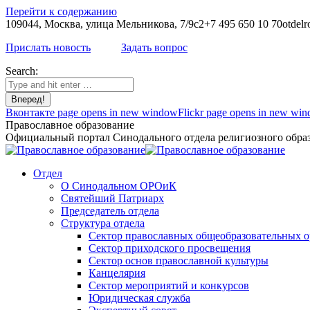
Перейти к содержанию
109044, Москва, улица Мельникова, 7/9с2
+7 495 650 10 70
otdelr
Прислать новость
Задать вопрос
Search:
Вконтакте page opens in new window
Flickr page opens in new wi
Православное образование
Официальный портал Синодального отдела религиозного образ
Отдел
О Синодальном ОРОиК
Святейший Патриарх
Председатель отдела
Структура отдела
Сектор православных общеобразовательных 
Сектор приходского просвещения
Сектор основ православной культуры
Канцелярия
Сектор мероприятий и конкурсов
Юридическая служба