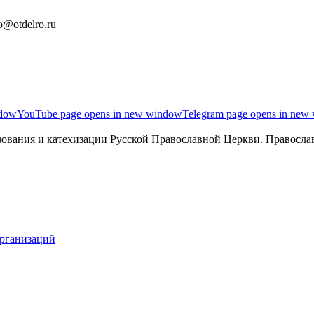
o@otdelro.ru
ndow
YouTube page opens in new window
Telegram page opens in new
ования и катехизации Русской Православной Церкви. Православ
организаций