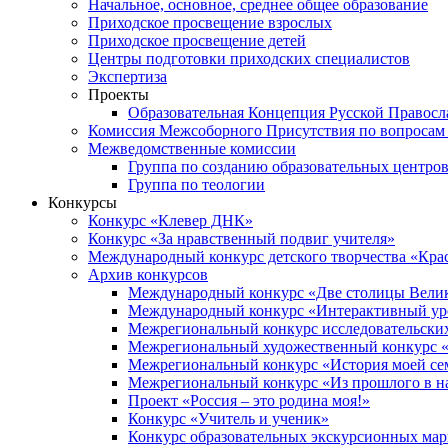
Начальное, основное, среднее общее образование
Приходское просвещение взрослых
Приходское просвещение детей
Центры подготовки приходских специалистов
Экспертиза
Проекты
Образовательная Концепция Русской Правос
Комиссия Межсоборного Присутствия по вопросам 
Межведомственные комиссии
Группа по созданию образовательных центро
Группа по теологии
Конкурсы
Конкурс «Клевер ДНК»
Конкурс «За нравственный подвиг учителя»
Международный конкурс детского творчества «Кра
Архив конкурсов
Международный конкурс «Две столицы Вели
Международный конкурс «Интерактивный уро
Межрегиональный конкурс исследовательских
Межрегиональный художественный конкурс «
Межрегиональный конкурс «История моей сем
Межрегиональный конкурс «Из прошлого в н
Проект «Россия – это родина моя!»
Конкурс «Учитель и ученик»
Конкурс образовательных экскурсионных ма