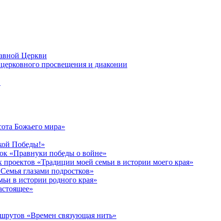
лавной Церкви
церковного просвещения и диаконии
в
сота Божьего мира»
кой Победы!»
к «Правнуки победы о войне»
 проектов «Традиции моей семьи в истории моего края»
Семья глазами подростков»
ьи в истории родного края»
астоящее»
ршрутов «Времен связующая нить»