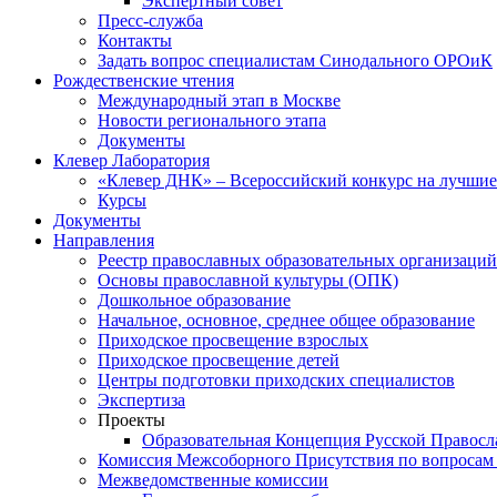
Экспертный совет
Пресс-служба
Контакты
Задать вопрос специалистам Синодального ОРОиК
Рождественские чтения
Международный этап в Москве
Новости регионального этапа
Документы
Клевер Лаборатория
«Клевер ДНК» – Всероссийский конкурс на лучшие 
Курсы
Документы
Направления
Реестр православных образовательных организаций
Основы православной культуры (ОПК)
Дошкольное образование
Начальное, основное, среднее общее образование
Приходское просвещение взрослых
Приходское просвещение детей
Центры подготовки приходских специалистов
Экспертиза
Проекты
Образовательная Концепция Русской Правос
Комиссия Межсоборного Присутствия по вопросам 
Межведомственные комиссии