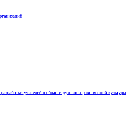
организаций
разработки учителей в области духовно-нравственной культуры