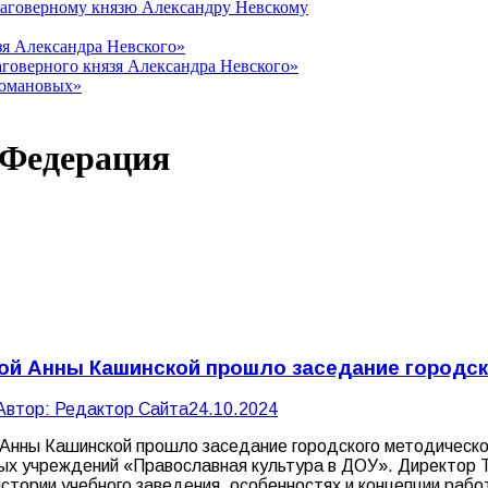
лаговерному князю Александру Невскому
зя Александра Невского»
говерного князя Александра Невского»
Романовых»
 Федерация
ой Анны Кашинской прошло заседание городск
Автор:
Редактор Сайта
24.10.2024
 Анны Кашинской прошло заседание городского методическо
ых учреждений «Православная культура в ДОУ». Директор Т
стории учебного заведения, особенностях и концепции раб