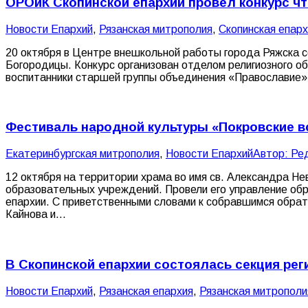
ОРОиК Скопинской епархии провел конкурс ч
Новости Епархий
,
Рязанская митрополия
,
Скопинская епарх
20 октября в Центре внешкольной работы города Ряжска с
Богородицы. Конкурс организован отделом религиозного о
воспитанники старшей группы объединения «Православие» 
Фестиваль народной культуры «Покровские в
Екатеринбургская митрополия
,
Новости Епархий
Автор:
Ре
12 октября на территории храма во имя св. Александра Н
образовательных учреждений. Провели его управление обр
епархии. С приветственными словами к собравшимся обра
Кайнова и…
В Скопинской епархии состоялась секция ре
Новости Епархий
,
Рязанская епархия
,
Рязанская митрополи