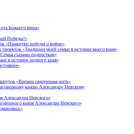
в
сота Божьего мира»
кой Победы!»
к «Правнуки победы о войне»
 проектов «Традиции моей семьи в истории моего края»
Семья глазами подростков»
ьи в истории родного края»
астоящее»
ршрутов «Времен связующая нить»
лаговерному князю Александру Невскому
зя Александра Невского»
говерного князя Александра Невского»
Романовых»