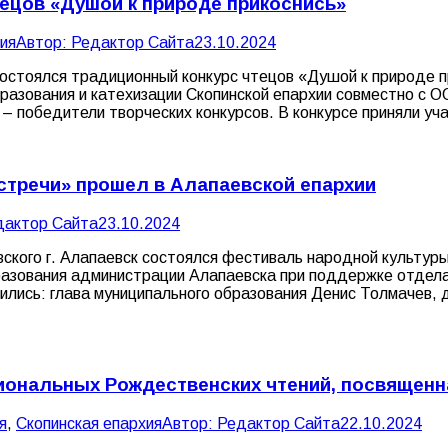
тецов «Душой к природе прикоснись»
ия
Автор:
Редактор Сайта
23.10.2024
остоялся традиционный конкурс чтецов «Душой к природе п
бразования и катехизации Скопинской епархии совместно с
– победители творческих конкурсов. В конкурсе приняли у
стречи» прошел в Алапаевской епархии
дактор Сайта
23.10.2024
евского г. Алапаевск состоялся фестиваль народной культу
азования администрации Алапаевска при поддержке отдела 
тились: глава муниципального образования Денис Толмачев
гиональных Рождественских чтений, посвященн
я
,
Скопинская епархия
Автор:
Редактор Сайта
22.10.2024