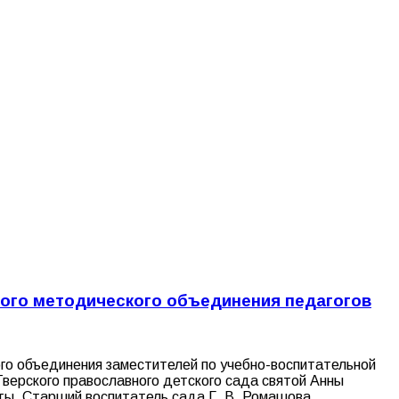
ого методического объединения педагогов
го объединения заместителей по учебно-воспитательной
верского православного детского сада святой Анны
оты. Старший воспитатель сада Г. В. Ромашова…