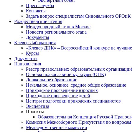
Экспертный совет
Пресс-служба
Контакты
Задать вопрос специалистам Синодального ОРОиК
Рождественские чтения
Международный этап в Москве
Новости регионального этапа
Документы
Клевер Лаборатория
«Клевер ДНК» – Всероссийский конкурс на лучшие 
Курсы
Документы
Направления
Реестр православных образовательных организаций
Основы православной культуры (ОПК)
Дошкольное образование
Начальное, основное, среднее общее образование
Приходское просвещение взрослых
Приходское просвещение детей
Центры подготовки приходских специалистов
Экспертиза
Проекты
Образовательная Концепция Русской Правос
Комиссия Межсоборного Присутствия по вопросам 
Межведомственные комиссии