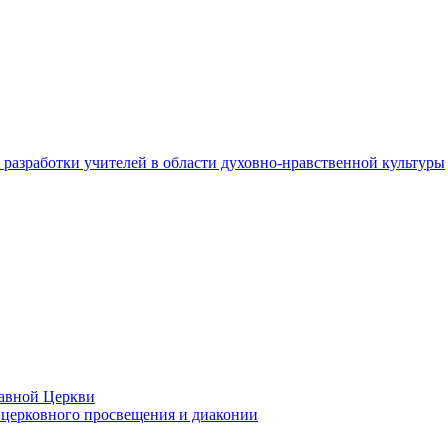
разработки учителей в области духовно-нравственной культуры
лавной Церкви
церковного просвещения и диаконии