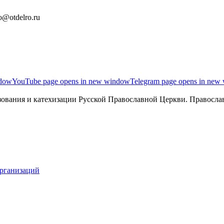
o@otdelro.ru
ndow
YouTube page opens in new window
Telegram page opens in new
ования и катехизации Русской Православной Церкви. Православ
организаций