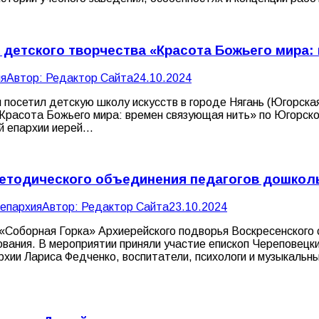
 детского творчества «Красота Божьего мира:
ия
Автор:
Редактор Сайта
24.10.2024
л посетил детскую школу искусств в городе Нягань (Югорска
«Красота Божьего мира: времен связующая нить» по Югорско
й епархии иерей…
методического объединения педагогов дошкол
 епархия
Автор:
Редактор Сайта
23.10.2024
 «Соборная Горка» Архиерейского подворья Воскресенского 
вания. В мероприятии приняли участие епископ Череповецки
рхии Лариса Федченко, воспитатели, психологи и музыкальн