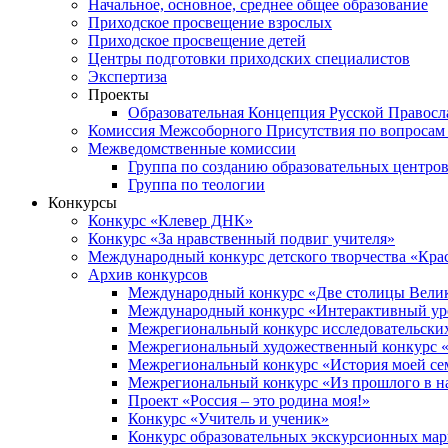
Начальное, основное, среднее общее образование
Приходское просвещение взрослых
Приходское просвещение детей
Центры подготовки приходских специалистов
Экспертиза
Проекты
Образовательная Концепция Русской Правос
Комиссия Межсоборного Присутствия по вопросам 
Межведомственные комиссии
Группа по созданию образовательных центро
Группа по теологии
Конкурсы
Конкурс «Клевер ДНК»
Конкурс «За нравственный подвиг учителя»
Международный конкурс детского творчества «Кра
Архив конкурсов
Международный конкурс «Две столицы Вели
Международный конкурс «Интерактивный уро
Межрегиональный конкурс исследовательских
Межрегиональный художественный конкурс «
Межрегиональный конкурс «История моей сем
Межрегиональный конкурс «Из прошлого в н
Проект «Россия – это родина моя!»
Конкурс «Учитель и ученик»
Конкурс образовательных экскурсионных ма