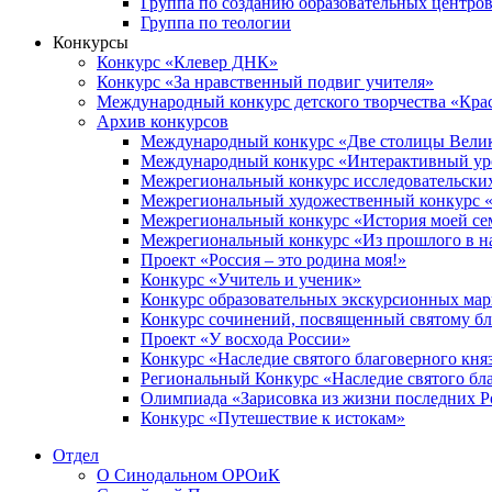
Группа по созданию образовательных центро
Группа по теологии
Конкурсы
Конкурс «Клевер ДНК»
Конкурс «За нравственный подвиг учителя»
Международный конкурс детского творчества «Кра
Архив конкурсов
Международный конкурс «Две столицы Вели
Международный конкурс «Интерактивный уро
Межрегиональный конкурс исследовательских
Межрегиональный художественный конкурс «
Межрегиональный конкурс «История моей сем
Межрегиональный конкурс «Из прошлого в н
Проект «Россия – это родина моя!»
Конкурс «Учитель и ученик»
Конкурс образовательных экскурсионных ма
Конкурс сочинений, посвященный святому б
Проект «У восхода России»
Конкурс «Наследие святого благоверного кня
Региональный Конкурс «Наследие святого бла
Олимпиада «Зарисовка из жизни последних 
Конкурс «Путешествие к истокам»
Отдел
О Синодальном ОРОиК