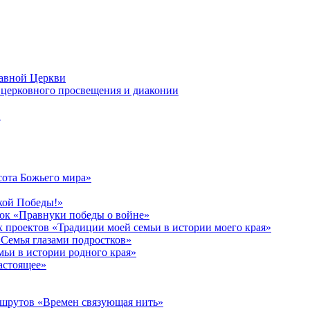
лавной Церкви
церковного просвещения и диаконии
в
сота Божьего мира»
кой Победы!»
к «Правнуки победы о войне»
 проектов «Традиции моей семьи в истории моего края»
Семья глазами подростков»
ьи в истории родного края»
астоящее»
ршрутов «Времен связующая нить»