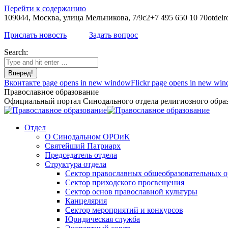
Перейти к содержанию
109044, Москва, улица Мельникова, 7/9с2
+7 495 650 10 70
otdelr
Прислать новость
Задать вопрос
Search:
Вконтакте page opens in new window
Flickr page opens in new wi
Православное образование
Официальный портал Синодального отдела религиозного образ
Отдел
О Синодальном ОРОиК
Святейший Патриарх
Председатель отдела
Структура отдела
Сектор православных общеобразовательных 
Сектор приходского просвещения
Сектор основ православной культуры
Канцелярия
Сектор мероприятий и конкурсов
Юридическая служба