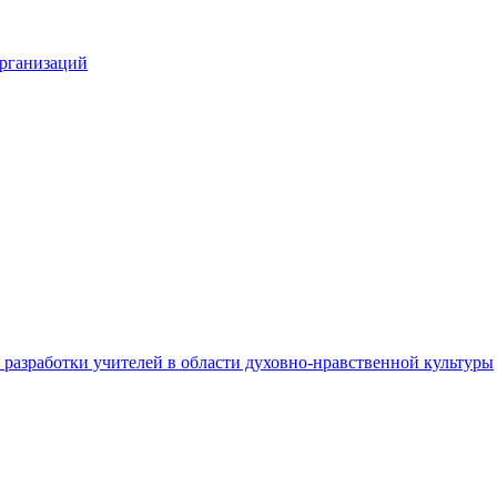
организаций
разработки учителей в области духовно-нравственной культуры