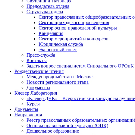
Святейший Патриарх
Председатель отдела
Структура отдела
Сектор православных общеобразовательных 
Сектор приходского просвещения
Сектор основ православной культуры
Канцелярия
Сектор мероприятий и конкурсов
Юридическая служба
Экспертный совет
Пресс-служба
Контакты
Задать вопрос специалистам Синодального ОРОиК
Рождественские чтения
Международный этап в Москве
Новости регионального этапа
Документы
Клевер Лаборатория
«Клевер ДНК» – Всероссийский конкурс на лучшие 
Курсы
Документы
Направления
Реестр православных образовательных организаций
Основы православной культуры (ОПК)
Дошкольное образование