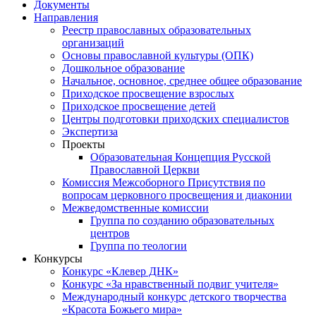
Документы
Направления
Реестр православных образовательных
организаций
Основы православной культуры (ОПК)
Дошкольное образование
Начальное, основное, среднее общее образование
Приходское просвещение взрослых
Приходское просвещение детей
Центры подготовки приходских специалистов
Экспертиза
Проекты
Образовательная Концепция Русской
Православной Церкви
Комиссия Межсоборного Присутствия по
вопросам церковного просвещения и диаконии
Межведомственные комиссии
Группа по созданию образовательных
центров
Группа по теологии
Конкурсы
Конкурс «Клевер ДНК»
Конкурс «За нравственный подвиг учителя»
Международный конкурс детского творчества
«Красота Божьего мира»