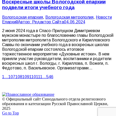
Воскресные школы Вологодской епархии
подвели итоги учебного года
Вологодская епархия
,
Вологодская митрополия
,
Новости
Епархий
Автор:
Редактор Сайта
04.06.2024
2 июня 2024 года в Спасо-Прилуцком Димитриевом
мужском монастыре по благословению главы Вологодской
митрополии митрополита Вологодского и Кирилловского
Саввы по окончании учебного года в воскресных школах
Вологодской епархии состоялось итоговое
торжественное мероприятие «Духовные истоки». В нем
приняли участие руководители, воспитанники и родители
воскресных школ г. Вологды, г. Кириллова, п. Вожеги, п.
Федотово, п. Васильевское. Организаторами…
1
…
107
108
109
110
111
…
546
© Официальный сайт Синодального отдела религиозного
образования и катехизации Русской Православной Церкви,
2025
Go to Top