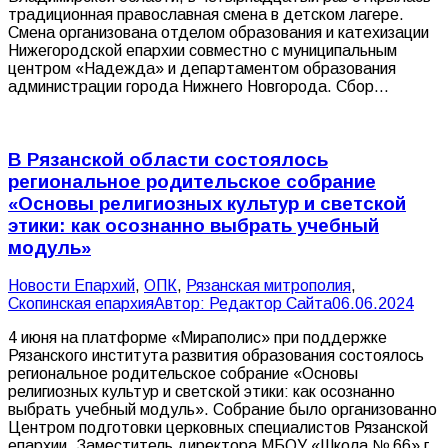
традиционная православная смена в детском лагере.
Смена организована отделом образования и катехизации
Нижегородской епархии совместно с муниципальным
центром «Надежда» и департаментом образования
администрации города Нижнего Новгорода. Сбор…
В Рязанской области состоялось
региональное родительское собрание
«Основы религиозных культур и светской
этики: как осознанно выбрать учебный
модуль»
Новости Епархий
,
ОПК
,
Рязанская митрополия
,
Скопинская епархия
Автор:
Редактор Сайта
06.06.2024
4 июня на платформе «Мираполис» при поддержке
Рязанского института развития образования состоялось
региональное родительское собрание «Основы
религиозных культур и светской этики: как осознанно
выбрать учебный модуль». Собрание было организованно
Центром подготовки церковных специалистов Рязанской
епархии. Заместитель директора МБОУ «Школа № 66» г.