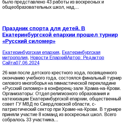
было представлено 43 работы из воскресных и
общеобразовательных школ, над…
Праздник спорта для детей. В
Екатеринбургской епархии прошел турнир
«Русский силомер»
Екатеринбургская епархия
,
Екатеринбургская
митрополия
,
Новости Епархий
Автор:
Редактор
Сайта
07.06.2024
26 мая после детского крестного хода, посвященного
окончанию учебного года, состоялся финальный турнир
силового многоборья на гимнастической перекладине
«Русский силомер» в конференц-зале Храма-на-Крови.
Организаторы: Отдел религиозного образования и
катехизации Екатеринбургской епархии, общественный
совет ГУ МВД по Свердловской области, с-
патриотический сектор при Храме-на-Крови. В турнире
приняли участие 8 команд из воскресных школ. Всего
собралось 33 участника…