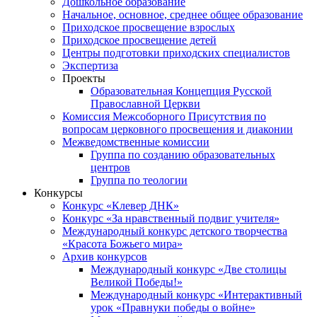
Дошкольное образование
Начальное, основное, среднее общее образование
Приходское просвещение взрослых
Приходское просвещение детей
Центры подготовки приходских специалистов
Экспертиза
Проекты
Образовательная Концепция Русской
Православной Церкви
Комиссия Межсоборного Присутствия по
вопросам церковного просвещения и диаконии
Межведомственные комиссии
Группа по созданию образовательных
центров
Группа по теологии
Конкурсы
Конкурс «Клевер ДНК»
Конкурс «За нравственный подвиг учителя»
Международный конкурс детского творчества
«Красота Божьего мира»
Архив конкурсов
Международный конкурс «Две столицы
Великой Победы!»
Международный конкурс «Интерактивный
урок «Правнуки победы о войне»