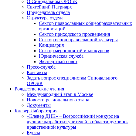
О Синодальном ОРОиК
Святейший Патриарх
Председатель отдела
Структура отдела
Сектор православных общеобразовательных
организаций
Сектор приходского просвещения
Сектор основ православной культуры
Канцелярия
Сектор мероприятий и конкурсов
Юридическая служба
Экспертный совет
Пресс-служба
Контакты
Задать вопрос специалистам Синодального
ОРОиК
Рождественские чтения
Международный этап в Москве
Новости регионального этапа
Документы
Клевер Лаборатория
«Клевер ДНК» – Всероссийский конкурс на
лучшие разработки учителей в области духовно-
нравственной культуры
Курсы