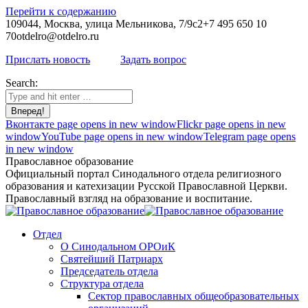
Перейти к содержанию
109044, Москва, улица Мельникова, 7/9с2
+7 495 650 10
70
otdelro@otdelro.ru
Прислать новость
Задать вопрос
Search:
Вконтакте page opens in new window
Flickr page opens in new
window
YouTube page opens in new window
Telegram page opens
in new window
Православное образование
Официальный портал Синодального отдела религиозного
образования и катехизации Русской Православной Церкви.
Православный взгляд на образование и воспитание.
Отдел
О Синодальном ОРОиК
Святейший Патриарх
Председатель отдела
Структура отдела
Сектор православных общеобразовательных