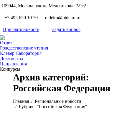
S
109044, Москва, улица Мельникова, 7/9с2
Вкон
page
Flickr
+7 495 650 10 70
otdelro@otdelro.ru
opens
page
YouT
in
opens
Прислать новость
Задать вопрос
page
new
Teleg
in
opens
wind
page
new
Отдел
in
opens
Рождественские чтения
wind
new
Клевер Лаборатория
in
wind
Документы
new
Направления
wind
Конкурсы
Архив категорий:
Российская Федерация
Вы здесь:
Главная
Pегиональные новости
Рубрика "Российская Федерация"