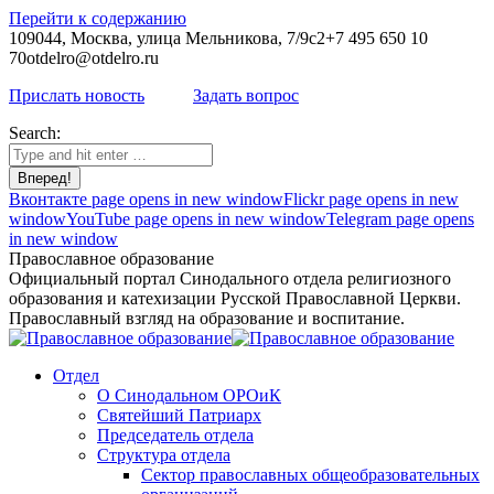
Перейти к содержанию
109044, Москва, улица Мельникова, 7/9с2
+7 495 650 10
70
otdelro@otdelro.ru
Прислать новость
Задать вопрос
Search:
Вконтакте page opens in new window
Flickr page opens in new
window
YouTube page opens in new window
Telegram page opens
in new window
Православное образование
Официальный портал Синодального отдела религиозного
образования и катехизации Русской Православной Церкви.
Православный взгляд на образование и воспитание.
Отдел
О Синодальном ОРОиК
Святейший Патриарх
Председатель отдела
Структура отдела
Сектор православных общеобразовательных