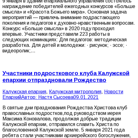
9 января в здании епархиального управления состоялось
награждение победителей ежегодных конкурсов «Больше
смысла» и «Красота Божьего мира». Основная задача
мероприятий — привлечь внимание подрастающего
поколения и педагогов к духовно-нравственным вопросам.
Конкурс «Больше смысла» в 2020 году проходил
впервые. Участники представили 223 работы в
следующих номинациях: Для педагогов: методическая
разработка. Для детей и молодежи: · рисунок; · эссе; ·
видеоролик;…
Участники подросткового клуба Калужской
епархии отпраздновали Рождество
Калужская епархия
,
Калужская митрополия
,
Новости
Епархий
Автор:
Настя Сысоева
09.01.2021
В святые дни празднования Рождества Христова клуб
православных подростков,под руководством иерея
Максима Коновалова, продолжая добрые традиции
Калужской епархии, отправился славить Христа по
благословенной Калужской земле. 5 января 2021 года
ребята стали участниками архиерейского богослужения,