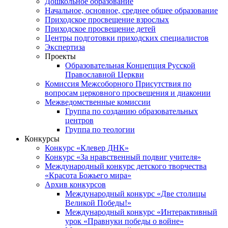
Дошкольное образование
Начальное, основное, среднее общее образование
Приходское просвещение взрослых
Приходское просвещение детей
Центры подготовки приходских специалистов
Экспертиза
Проекты
Образовательная Концепция Русской
Православной Церкви
Комиссия Межсоборного Присутствия по
вопросам церковного просвещения и диаконии
Межведомственные комиссии
Группа по созданию образовательных
центров
Группа по теологии
Конкурсы
Конкурс «Клевер ДНК»
Конкурс «За нравственный подвиг учителя»
Международный конкурс детского творчества
«Красота Божьего мира»
Архив конкурсов
Международный конкурс «Две столицы
Великой Победы!»
Международный конкурс «Интерактивный
урок «Правнуки победы о войне»