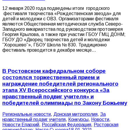
12 января 2020 года подведены итоги городского
фестиваля творчества «Рождественская звезда» для
детей и молодежи с ОВЗ. Организаторами фестиваля
являются Общественная методическая служба Северо-
Западного викариатства под руководством протоиерея
Георгия Крылова, а также при участии ГБОУ ГМЦ ДОНМ;
ГБОУ ДО «Дворец творчества детей и молодежи
”Хорошево”», ГБОУ Школа № 830. Традиционно
фестиваль проводится в декабре месяце…
В Ростовском кафедральном соборе
состоялся торжественный прием и
награждение победителей регионального
этапа XV Всероссийского конкурса «За
нравственный подвиг учителя» и
победителей олимпиады по Закону Божьему
Pегиональные новости
,
Донская митрополия
,
За
нравственный подвиг учителя
,
Конкурсы
,
Новости
,
Новости Епархий
,
Российская Федерация
,
Ростовская
епархия
Автор:
Настя Сысоева
18.01.2021