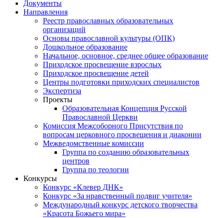
Документы
Направления
Реестр православных образовательных
организаций
Основы православной культуры (ОПК)
Дошкольное образование
Начальное, основное, среднее общее образование
Приходское просвещение взрослых
Приходское просвещение детей
Центры подготовки приходских специалистов
Экспертиза
Проекты
Образовательная Концепция Русской
Православной Церкви
Комиссия Межсоборного Присутствия по
вопросам церковного просвещения и диаконии
Межведомственные комиссии
Группа по созданию образовательных
центров
Группа по теологии
Конкурсы
Конкурс «Клевер ДНК»
Конкурс «За нравственный подвиг учителя»
Международный конкурс детского творчества
«Красота Божьего мира»