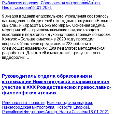
Рыбинская епархия
,
Ярославская митрополия
Автор:
Настя Сысоева
18.01.2021
9 января в здании епархиального управления состоялось
награждение победителей ежегодных конкурсов «Больше
смысла» и «Красота Божьего мира». Основная задача
мероприятий — привлечь внимание подрастающего
поколения и педагогов к духовно-нравственным вопросам.
Конкурс «Больше смысла» в 2020 году проходил
впервые. Участники представили 223 работы в
следующих номинациях: Для педагогов: методическая
разработка. Для детей и молодежи: · рисунок; · эссе; ·
видеоролик;…
Руководитель отдела образования и
катехизации Нижегородской епархии принял
участие в XXX Рождественских православно-
философских чтениях
Pегиональные новости
,
Нижегородская епархия
,
Нижегородская митрополия
,
Новости Епархий
,
Российская Федерация
Автор:
Настя Сысоева
18.01.2021