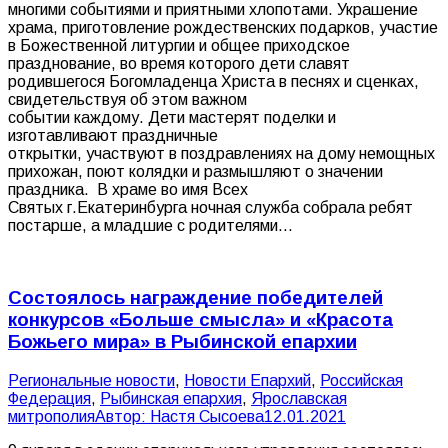
многими событиями и приятными хлопотами. Украшение
храма, приготовление рождественских подарков, участие
в Божественной литургии и общее приходское
празднование, во время которого дети славят
родившегося Богомладенца Христа в песнях и сценках,
свидетельствуя об этом важном
событии каждому. Дети мастерят поделки и
изготавливают праздничные
открытки, участвуют в поздравлениях на дому немощных
прихожан, поют колядки и размышляют о значении
праздника. В храме во имя Всех
Святых г.Екатеринбурга ночная служба собрала ребят
постарше, а младшие с родителями…
Состоялось награждение победителей
конкурсов «Больше смысла» и «Красота
Божьего мира» в Рыбинской епархии
Pегиональные новости
,
Новости Епархий
,
Российская
Федерация
,
Рыбинская епархия
,
Ярославская
митрополия
Автор:
Настя Сысоева
12.01.2021