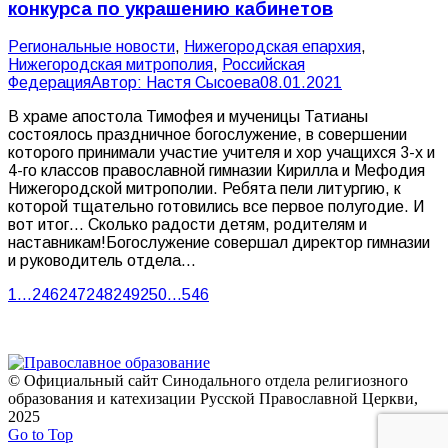
конкурса по украшению кабинетов
Pегиональные новости
,
Нижегородская епархия
,
Нижегородская митрополия
,
Российская
Федерация
Автор:
Настя Сысоева
08.01.2021
В храме апостола Тимофея и мученицы Татианы
состоялось праздничное богослужение, в совершении
которого принимали участие учителя и хор учащихся 3-х и
4-го классов православной гимназии Кирилла и Мефодия
Нижегородской митрополии. Ребята пели литургию, к
которой тщательно готовились все первое полугодие. И
вот итог… Сколько радости детям, родителям и
наставникам!Богослужение совершал директор гимназии
и руководитель отдела…
1
…
246
247
248
249
250
…
546
© Официальный сайт Синодального отдела религиозного
образования и катехизации Русской Православной Церкви,
2025
Go to Top