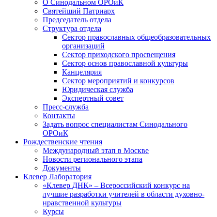
О Синодальном ОРОиК
Святейший Патриарх
Председатель отдела
Структура отдела
Сектор православных общеобразовательных
организаций
Сектор приходского просвещения
Сектор основ православной культуры
Канцелярия
Сектор мероприятий и конкурсов
Юридическая служба
Экспертный совет
Пресс-служба
Контакты
Задать вопрос специалистам Синодального
ОРОиК
Рождественские чтения
Международный этап в Москве
Новости регионального этапа
Документы
Клевер Лаборатория
«Клевер ДНК» – Всероссийский конкурс на
лучшие разработки учителей в области духовно-
нравственной культуры
Курсы