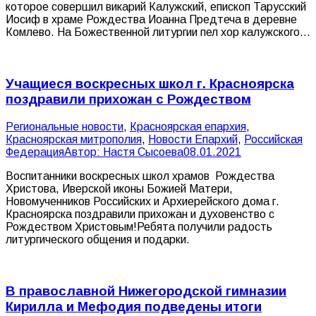
которое совершил викарий Калужский, епископ Тарусский
Иосиф в храме Рождества Иоанна Предтеча в деревне
Комлево. На Божественной литургии пел хор калужского…
Учащиеся воскресных школ г. Красноярска
поздравили прихожан с Рождеством
Pегиональные новости
,
Красноярская епархия
,
Красноярская митрополия
,
Новости Епархий
,
Российская
Федерация
Автор:
Настя Сысоева
08.01.2021
Воспитанники воскресных школ храмов Рождества
Христова, Иверской иконы Божией Матери,
Новомученников Российских и Архиерейского дома г.
Красноярска поздравили прихожан и духовенство с
Рождеством Христовым!Ребята получили радость
литургического общения и подарки.
В православной Нижегородской гимназии
Кирилла и Мефодия подведены итоги