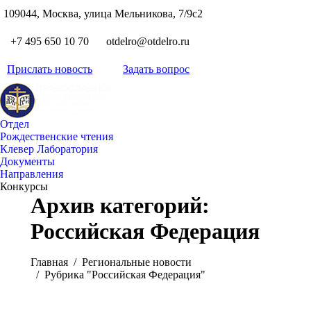
S
109044, Москва, улица Мельникова, 7/9с2
Вкон
page
Flickr
+7 495 650 10 70
otdelro@otdelro.ru
opens
page
YouT
in
opens
Прислать новость
Задать вопрос
page
new
Teleg
in
opens
wind
page
new
in
opens
wind
new
Отдел
in
wind
Рождественские чтения
new
Клевер Лаборатория
wind
Документы
Направления
Конкурсы
Архив категорий:
Российская Федерация
Вы здесь:
Главная
Pегиональные новости
Рубрика "Российская Федерация"