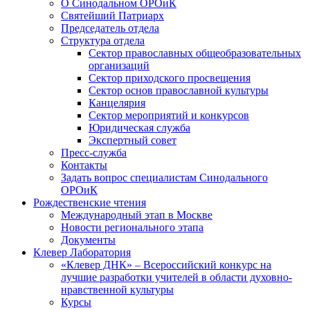
О Синодальном ОРОиК
Святейший Патриарх
Председатель отдела
Структура отдела
Сектор православных общеобразовательных
организаций
Сектор приходского просвещения
Сектор основ православной культуры
Канцелярия
Сектор мероприятий и конкурсов
Юридическая служба
Экспертный совет
Пресс-служба
Контакты
Задать вопрос специалистам Синодального
ОРОиК
Рождественские чтения
Международный этап в Москве
Новости регионального этапа
Документы
Клевер Лаборатория
«Клевер ДНК» – Всероссийский конкурс на
лучшие разработки учителей в области духовно-
нравственной культуры
Курсы