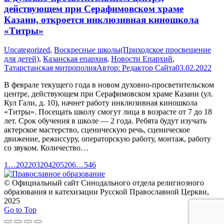
действующем при Серафимовском храме
Казани, откроется инклюзивная киношкола
«Титры»
Uncategorized
,
Воскресные школы(Приходское просвещение
для детей)
,
Казанская епархия
,
Новости Епархий
,
Татарстанская митрополия
Автор:
Редактор Сайта
03.02.2022
В феврале текущего года в новом духовно-просветительском
центре, действующем при Серафимовском храме Казани (ул.
Кул Гали, д. 10), начнет работу инклюзивная киношкола
«Титры». Посещать школу смогут лица в возрасте от 7 до 18
лет. Срок обучения в школе — 2 года. Ребята будут изучать
актерское мастерство, сценическую речь, сценическое
движение, режиссуру, операторскую работу, монтаж, работу
со звуком. Количество…
1
…
202
203
204
205
206
…
546
© Официальный сайт Синодального отдела религиозного
образования и катехизации Русской Православной Церкви,
2025
Go to Top