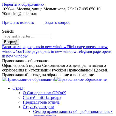
Перейти к содержанию
109044, Москва, улица Мельникова, 7/9с2
+7 495 650 10
70
otdelro@otdelro.ru
Прислать новость
Задать вопрос
Search:
Вконтакте page opens in new window
Flickr page opens in new
window
YouTube page opens in new window
Telegram page opens
in new window
Православное образование
Официальный портал Синодального отдела религиозного
образования и катехизации Русской Православной Церкви.
Православный взгляд на образование и воспитание.
Отдел
О Синодальном ОРОиК
Святейший Патриарх
Председатель отдела
Структура отдела
Сектор православных общеобразовательных