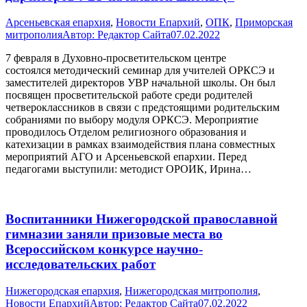
Арсеньевская епархия
,
Новости Епархий
,
ОПК
,
Приморская
митрополия
Автор:
Редактор Сайта
07.02.2022
7 февраля в Духовно-просветительском центре
состоялся методический семинар для учителей ОРКСЭ и
заместителей директоров УВР начальной школы. Он был
посвящен просветительской работе среди родителей
четвероклассников в связи с предстоящими родительским
собраниями по выбору модуля ОРКСЭ. Мероприятие
проводилось Отделом религиозного образования и
катехизации в рамках взаимодействия плана совместных
мероприятий АГО и Арсеньевской епархии. Перед
педагогами выступили: методист ОРОИК, Ирина…
Воспитанники Нижегородской православной
гимназии заняли призовые места во
Всероссийском конкурсе научно-
исследовательских работ
Нижегородская епархия
,
Нижегородская митрополия
,
Новости Епархий
Автор:
Редактор Сайта
07.02.2022