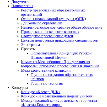
Документы
Направления
Реестр православных образовательных
организаций
Основы православной культуры (ОПК)
Дошкольное образование
Начальное, основное, среднее общее образование
Приходское просвещение взрослых
Приходское просвещение детей
Центры подготовки приходских специалистов
Экспертиза
Проекты
Образовательная Концепция Русской
Православной Церкви
Комиссия Межсоборного Присутствия по
вопросам церковного просвещения и диаконии
Межведомственные комиссии
Группа по созданию образовательных
центров
Группа по теологии
Конкурсы
Конкурс «Клевер ДНК»
Конкурс «За нравственный подвиг учителя»
Международный конкурс детского творчества
«Красота Божьего мира»