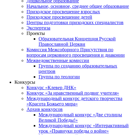
Дошкольное образование
Начальное, основное, среднее общее образование
Приходское просвещение взрослых
Приходское просвещение детей
Центры подготовки приходских специалистов
Экспертиза
Проекты
Образовательная Концепция Русской
Православной Церкви
Комиссия Межсоборного Присутствия по
вопросам церковного просвещения и диаконии
Межведомственные комиссии
Группа по созданию образовательных
центров
Группа по теологии
Конкурсы
Конкурс «Клевер ДНК»
Конкурс «За нравственный подвиг учителя»
Международный конкурс детского творчества
«Красота Божьего мира»
Архив конкурсов
Международный конкурс «Две столицы
Великой Победы!»
Международный конкурс «Интерактивный
урок «Правнуки победы о войне»