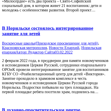
«Милосердие» есть два проекта – Свято-Софийский
социальный дом, в котором живет 21 воспитанник: дети и
молодежь с особенностями развития. Второй проект…
В Норильске состоялось интегрированное
занятие для детей
Воскресные школы(Приходское просвещение для детей)
,
Красноярская митрополия
,
Новости Епархий
,
Норильская
епархия
Автор:
Редактор Сайта
03.02.2022
2 февраля 2022 года, в преддверии дня памяти новомучеников
и исповедников Церкви Русской, сотрудники епархиального
ОРОиК провели интегрированное занятие для воспитанников
КГБУ СО «Реабилитационный центр для детей «Виктория».
Занятие проходило в храмовом комплексе в честь
новомучеников и исповедников Церкви Русской города
Норильска. Подростки побывали на трех площадках. На
первой площадке ребята посетили храм, поднялись на…
В духовно-просветительском центре,