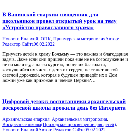
В Ванинской епархии священник для
школьников провел открытый урок на тему
«Устройство православного храма»
Новости Епархий
,
ОПК
,
Приамурская митрополия
Автор:
Редактор Сайта
06.02.2022
Приучать детей к храму Божьему — это важная и благодарная
задача. Даже если они пришли пока ещё не на богослужение и
не на молитву, а на экскурсию, но лучик благодати,
коснувшийся их чистых детских сердец, не станет ли той
светлой дорожкой, которая в будущем приведёт их в Дом
Божий уже как прихожан и членов Церкви?…
Цифровой детокс: воспитанники архангельской
воскресной школы прожили день без Интернета
Архангельская епархия
,
Архангельская митрополия
,
Воскресные школы(Приходское просвещение для детей)
,
Новости Епархий
Автор:
Редактор Сайта
05.02.2022