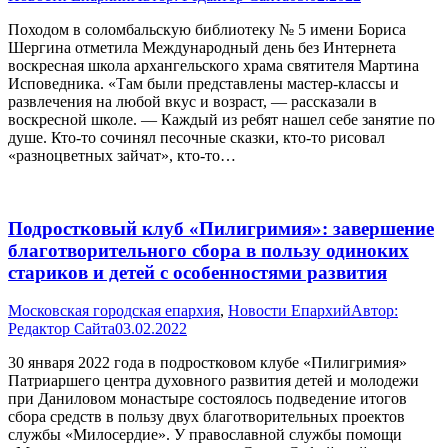
Походом в соломбальскую библиотеку № 5 имени Бориса
Шергина отметила Международный день без Интернета
воскресная школа архангельского храма святителя Мартина
Исповедника. «Там были представлены мастер-классы и
развлечения на любой вкус и возраст, — рассказали в
воскресной школе. — Каждый из ребят нашел себе занятие по
душе. Кто-то сочинял песочные сказки, кто-то рисовал
«разноцветных зайчат», кто-то…
Подростковый клуб «Пилигримия»: завершение
благотворительного сбора в пользу одиноких
стариков и детей с особенностями развития
Московская городская епархия
,
Новости Епархий
Автор:
Редактор Сайта
03.02.2022
30 января 2022 года в подростковом клубе «Пилигримия»
Патриаршего центра духовного развития детей и молодежи
при Даниловом монастыре состоялось подведение итогов
сбора средств в пользу двух благотворительных проектов
службы «Милосердие». У православной службы помощи