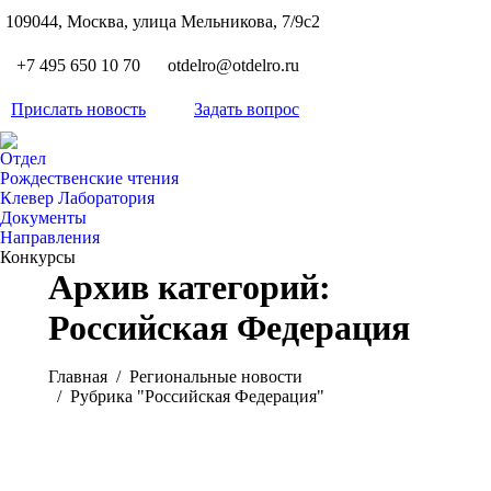
S
109044, Москва, улица Мельникова, 7/9с2
Вкон
page
Flickr
+7 495 650 10 70
otdelro@otdelro.ru
opens
page
YouT
in
opens
Прислать новость
Задать вопрос
page
new
Teleg
in
opens
wind
page
new
Отдел
in
opens
Рождественские чтения
wind
new
Клевер Лаборатория
in
wind
Документы
new
Направления
wind
Конкурсы
Архив категорий:
Российская Федерация
Вы здесь:
Главная
Pегиональные новости
Рубрика "Российская Федерация"