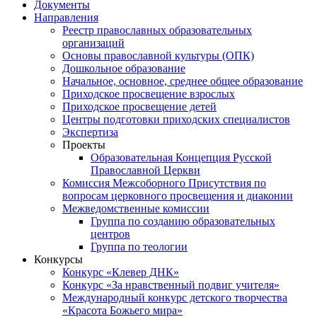
Документы
Направления
Реестр православных образовательных
организаций
Основы православной культуры (ОПК)
Дошкольное образование
Начальное, основное, среднее общее образование
Приходское просвещение взрослых
Приходское просвещение детей
Центры подготовки приходских специалистов
Экспертиза
Проекты
Образовательная Концепция Русской
Православной Церкви
Комиссия Межсоборного Присутствия по
вопросам церковного просвещения и диаконии
Межведомственные комиссии
Группа по созданию образовательных
центров
Группа по теологии
Конкурсы
Конкурс «Клевер ДНК»
Конкурс «За нравственный подвиг учителя»
Международный конкурс детского творчества
«Красота Божьего мира»