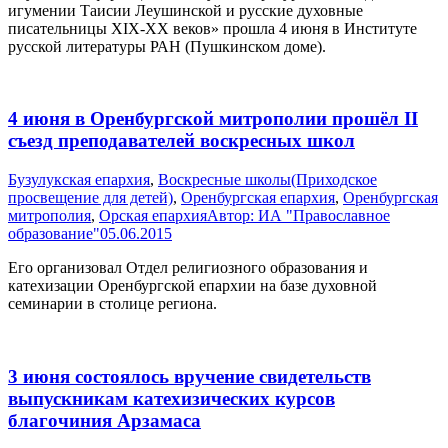
игумении Таисии Леушинской и русские духовные
писательницы XIX-XX веков» прошла 4 июня в Институте
русской литературы РАН (Пушкинском доме).
4 июня в Оренбургской митрополии прошёл II
съезд преподавателей воскресных школ
Бузулукская епархия
,
Воскресные школы(Приходское
просвещение для детей)
,
Оренбургская епархия
,
Оренбургская
митрополия
,
Орская епархия
Автор:
ИА "Православное
образование"
05.06.2015
Его организовал Отдел религиозного образования и
катехизации Оренбургской епархии на базе духовной
семинарии в столице региона.
3 июня состоялось вручение свидетельств
выпускникам катехизических курсов
благочиния Арзамаса