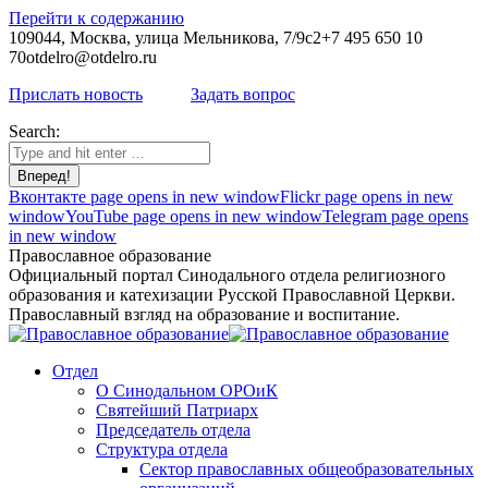
Перейти к содержанию
109044, Москва, улица Мельникова, 7/9с2
+7 495 650 10
70
otdelro@otdelro.ru
Прислать новость
Задать вопрос
Search:
Вконтакте page opens in new window
Flickr page opens in new
window
YouTube page opens in new window
Telegram page opens
in new window
Православное образование
Официальный портал Синодального отдела религиозного
образования и катехизации Русской Православной Церкви.
Православный взгляд на образование и воспитание.
Отдел
О Синодальном ОРОиК
Святейший Патриарх
Председатель отдела
Структура отдела
Сектор православных общеобразовательных