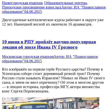
Нижегородская епархия
,
Образовательные центры
,
Приходское просвещение взрослых
Автор:
ИА "Православное
образование"
04.06.2015
Двухгодичные катехизические курсы работают в округе уже
12 лет. Нынешней весной их окончили 16 арзамасцев.
10 июня в РПУ пройдёт научно-популярная
лекция об эпохе Ивана IV Грозного
Московская городская епархия
Автор:
ИА "Православное
образование"
04.06.2015
Кто изображён на первом гербе Русского царства? Почему в
Успенском соборе стоит деревянный резной трон? Почему
Россию стали называть Израилем? Убивал ли Иван IV своего
сына, и зачем он ввел опричнину? Об этом и многом другом
— в лекции историка, профессора МГУ, автора множества
книг Сергея Перевезенцева.