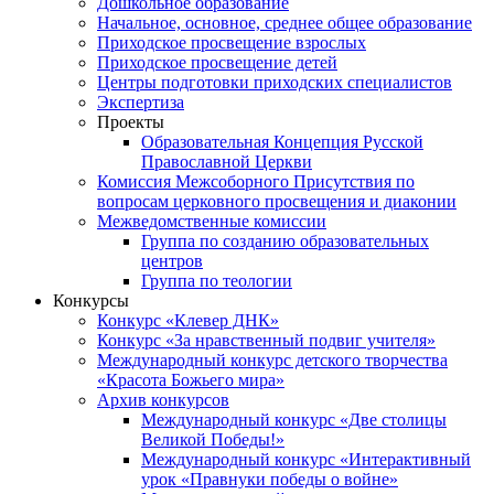
Дошкольное образование
Начальное, основное, среднее общее образование
Приходское просвещение взрослых
Приходское просвещение детей
Центры подготовки приходских специалистов
Экспертиза
Проекты
Образовательная Концепция Русской
Православной Церкви
Комиссия Межсоборного Присутствия по
вопросам церковного просвещения и диаконии
Межведомственные комиссии
Группа по созданию образовательных
центров
Группа по теологии
Конкурсы
Конкурс «Клевер ДНК»
Конкурс «За нравственный подвиг учителя»
Международный конкурс детского творчества
«Красота Божьего мира»
Архив конкурсов
Международный конкурс «Две столицы
Великой Победы!»
Международный конкурс «Интерактивный
урок «Правнуки победы о войне»