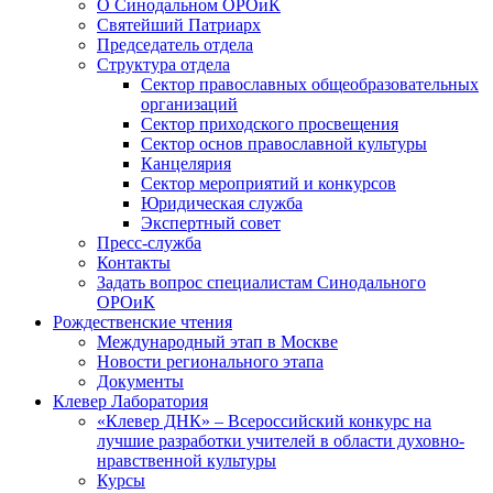
О Синодальном ОРОиК
Святейший Патриарх
Председатель отдела
Структура отдела
Сектор православных общеобразовательных
организаций
Сектор приходского просвещения
Сектор основ православной культуры
Канцелярия
Сектор мероприятий и конкурсов
Юридическая служба
Экспертный совет
Пресс-служба
Контакты
Задать вопрос специалистам Синодального
ОРОиК
Рождественские чтения
Международный этап в Москве
Новости регионального этапа
Документы
Клевер Лаборатория
«Клевер ДНК» – Всероссийский конкурс на
лучшие разработки учителей в области духовно-
нравственной культуры
Курсы