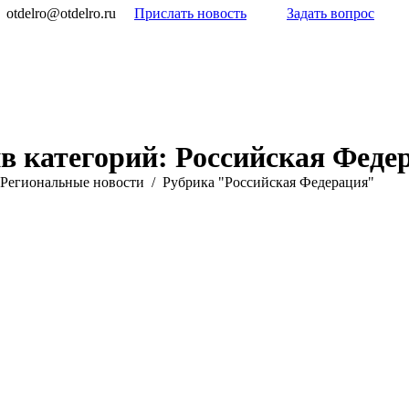
otdelro@otdelro.ru
Прислать новость
Задать вопрос
в категорий:
Российская Феде
Pегиональные новости
Рубрика "Российская Федерация"