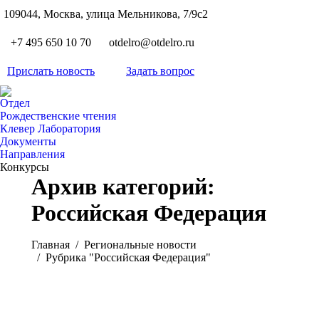
S
109044, Москва, улица Мельникова, 7/9с2
Вкон
page
Flickr
+7 495 650 10 70
otdelro@otdelro.ru
opens
page
YouT
in
opens
Прислать новость
Задать вопрос
page
new
Teleg
in
opens
wind
page
new
Отдел
in
opens
Рождественские чтения
wind
new
Клевер Лаборатория
in
wind
Документы
new
Направления
wind
Конкурсы
Архив категорий:
Российская Федерация
Вы здесь:
Главная
Pегиональные новости
Рубрика "Российская Федерация"