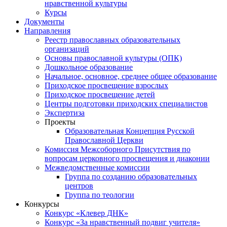
нравственной культуры
Курсы
Документы
Направления
Реестр православных образовательных
организаций
Основы православной культуры (ОПК)
Дошкольное образование
Начальное, основное, среднее общее образование
Приходское просвещение взрослых
Приходское просвещение детей
Центры подготовки приходских специалистов
Экспертиза
Проекты
Образовательная Концепция Русской
Православной Церкви
Комиссия Межсоборного Присутствия по
вопросам церковного просвещения и диаконии
Межведомственные комиссии
Группа по созданию образовательных
центров
Группа по теологии
Конкурсы
Конкурс «Клевер ДНК»
Конкурс «За нравственный подвиг учителя»