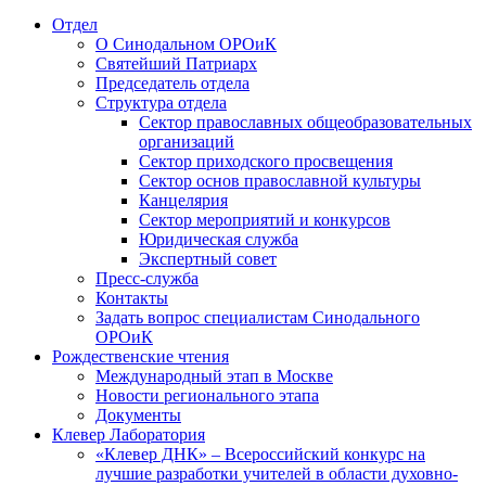
Отдел
О Синодальном ОРОиК
Святейший Патриарх
Председатель отдела
Структура отдела
Сектор православных общеобразовательных
организаций
Сектор приходского просвещения
Сектор основ православной культуры
Канцелярия
Сектор мероприятий и конкурсов
Юридическая служба
Экспертный совет
Пресс-служба
Контакты
Задать вопрос специалистам Синодального
ОРОиК
Рождественские чтения
Международный этап в Москве
Новости регионального этапа
Документы
Клевер Лаборатория
«Клевер ДНК» – Всероссийский конкурс на
лучшие разработки учителей в области духовно-