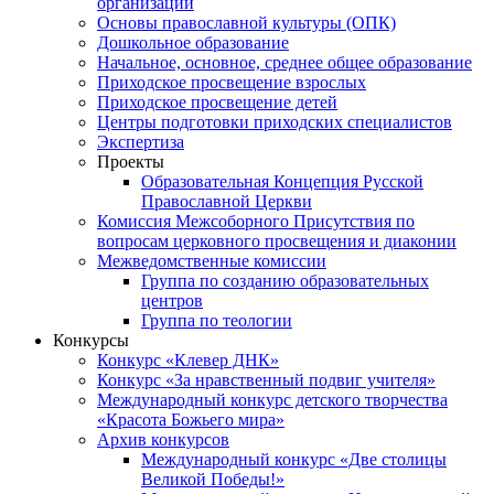
организаций
Основы православной культуры (ОПК)
Дошкольное образование
Начальное, основное, среднее общее образование
Приходское просвещение взрослых
Приходское просвещение детей
Центры подготовки приходских специалистов
Экспертиза
Проекты
Образовательная Концепция Русской
Православной Церкви
Комиссия Межсоборного Присутствия по
вопросам церковного просвещения и диаконии
Межведомственные комиссии
Группа по созданию образовательных
центров
Группа по теологии
Конкурсы
Конкурс «Клевер ДНК»
Конкурс «За нравственный подвиг учителя»
Международный конкурс детского творчества
«Красота Божьего мира»
Архив конкурсов
Международный конкурс «Две столицы
Великой Победы!»