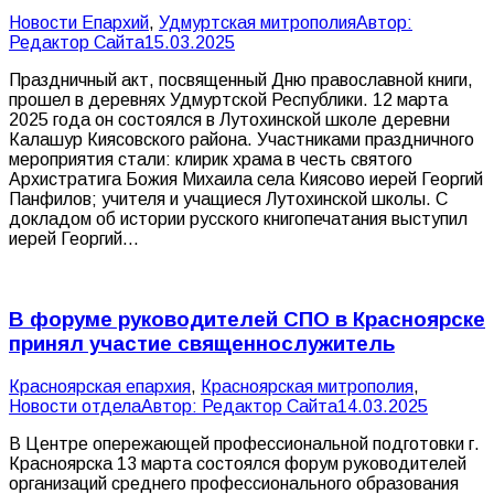
Новости Епархий
,
Удмуртская митрополия
Автор:
Редактор Сайта
15.03.2025
Праздничный акт, посвященный Дню православной книги,
прошел в деревнях Удмуртской Республики. 12 марта
2025 года он состоялся в Лутохинской школе деревни
Калашур Киясовского района. Участниками праздничного
мероприятия стали: клирик храма в честь святого
Архистратига Божия Михаила села Киясово иерей Георгий
Панфилов; учителя и учащиеся Лутохинской школы. С
докладом об истории русского книгопечатания выступил
иерей Георгий…
В форуме руководителей СПО в Красноярске
принял участие священнослужитель
Красноярская епархия
,
Красноярская митрополия
,
Новости отдела
Автор:
Редактор Сайта
14.03.2025
В Центре опережающей профессиональной подготовки г.
Красноярска 13 марта состоялся форум руководителей
организаций среднего профессионального образования