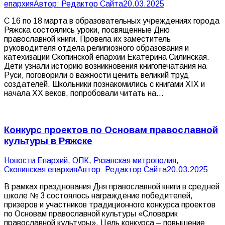
епархия
Автор:
Редактор Сайта
20.03.2025
С 16 по 18 марта в образовательных учреждениях города
Ряжска состоялись уроки, посвященные Дню
православной книги. Провела их заместитель
руководителя отдела религиозного образования и
катехизации Скопинской епархии Екатерина Силинская.
Дети узнали историю возникновения книгопечатания на
Руси, поговорили о важности ценить великий труд
создателей. Школьники познакомились с книгами XIX и
начала XX веков, попробовали читать на…
Конкурс проектов по Основам православной
культуры в Ряжске
Новости Епархий
,
ОПК
,
Рязанская митрополия
,
Скопинская епархия
Автор:
Редактор Сайта
20.03.2025
В рамках празднования Дня православной книги в средней
школе № 3 состоялось награждение победителей,
призеров и участников традиционного конкурса проектов
по Основам православной культуры «Словарик
православной культуры». Цель конкурса – повышение