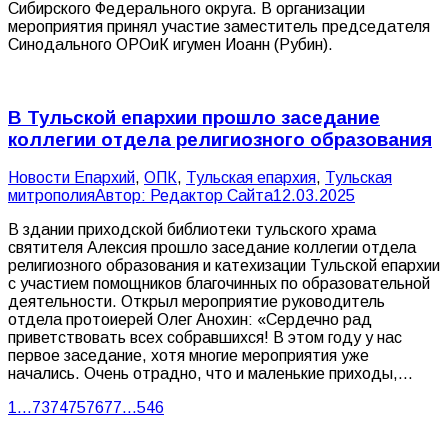
Сибирского Федерального округа. В организации
мероприятия принял участие заместитель председателя
Синодального ОРОиК игумен Иоанн (Рубин).
В Тульской епархии прошло заседание
коллегии отдела религиозного образования
Новости Епархий
,
ОПК
,
Тульская епархия
,
Тульская
митрополия
Автор:
Редактор Сайта
12.03.2025
В здании приходской библиотеки тульского храма
святителя Алексия прошло заседание коллегии отдела
религиозного образования и катехизации Тульской епархии
с участием помощников благочинных по образовательной
деятельности. Открыл мероприятие руководитель
отдела протоиерей Олег Анохин: «Сердечно рад
приветствовать всех собравшихся! В этом году у нас
первое заседание, хотя многие мероприятия уже
начались. Очень отрадно, что и маленькие приходы,…
1
…
73
74
75
76
77
…
546