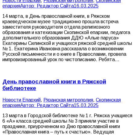
Новости Епархий
,
Рязанская митрополия
,
Скопинская
епархия
Автор:
Редактор Сайта
16.03.2025
14 марта, в День православной книги, в Ряжском
краеведческом музее традиционно прошла встреча
заместителя руководителя отдела религиозного
образования и катехизации Скопинской епархии, педагога
дополнительного образования ДДЮ «Алые паруса»
Екатерины Силинской и учащихся ряжской средней школы
№ 1. Екатерина Ивановна рассказала о возникновении
Русской письменности и о книге в Православии, провела
импровизированный урок по чистописанию. Ребята…
День православной книги в Ряжской
библиотеке
Новости Епархий
,
Рязанская митрополия
,
Скопинская
епархия
Автор:
Редактор Сайта
15.03.2025
13 марта в Городской библиотеке № 1 г. Ряжска учащиеся
6 «А» класса средней школы № 3 приняли участие в
празднике, приуроченном ко Дню православной книги
«Православная книга – путь к счастью». Ведущая