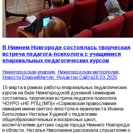
В Нижнем Новгороде состоялась творческая
встреча педагога-психолога с учащимися
епархиальных педагогических курсов
Нижегородская епархия
,
Нижегородская митрополия
,
Новости Епархий
Автор:
Редактор Сайта
18.03.2025
15 марта в рамках работы епархиальных педагогических
курсов на базе Нижегородской духовной семинарии
состоялась творческая встреча педагога-психолога
ЧОУРО «НЕ РПЦ (МП)» «Сормовская православная
гимназия имени святого апостола и евангелиста Иоанна
Богослова» Натальи Худиной с педагогами
общеобразовательных и воскресных школ,
воспитателями детских садов города Нижнего Новгорода
и области. Наталья Николаевна рассказала слушателям о