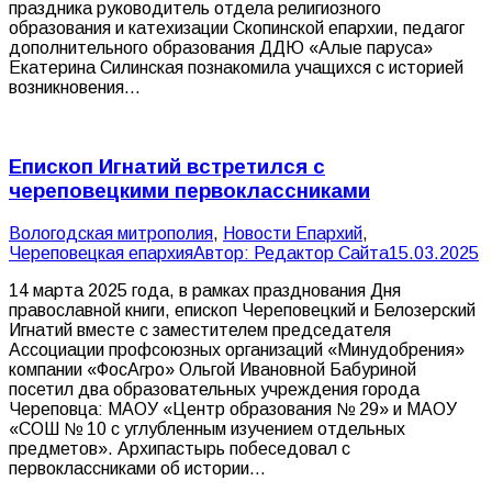
праздника руководитель отдела религиозного
образования и катехизации Скопинской епархии, педагог
дополнительного образования ДДЮ «Алые паруса»
Екатерина Силинская познакомила учащихся с историей
возникновения…
Епископ Игнатий встретился с
череповецкими первоклассниками
Вологодская митрополия
,
Новости Епархий
,
Череповецкая епархия
Автор:
Редактор Сайта
15.03.2025
14 марта 2025 года, в рамках празднования Дня
православной книги, епископ Череповецкий и Белозерский
Игнатий вместе с заместителем председателя
Ассоциации профсоюзных организаций «Минудобрения»
компании «ФосАгро» Ольгой Ивановной Бабуриной
посетил два образовательных учреждения города
Череповца: МАОУ «Центр образования № 29» и МАОУ
«СОШ № 10 с углубленным изучением отдельных
предметов». Архипастырь побеседовал с
первоклассниками об истории…