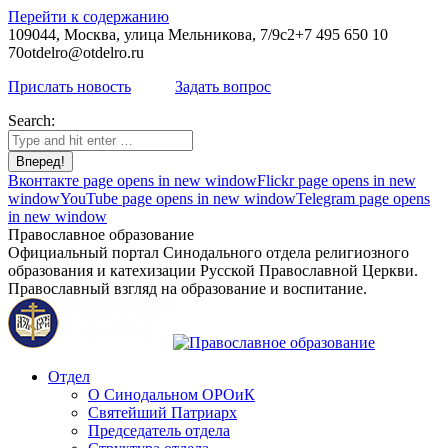
Перейти к содержанию
109044, Москва, улица Мельникова, 7/9с2
+7 495 650 10
70
otdelro@otdelro.ru
Прислать новость
Задать вопрос
Search:
Вконтакте page opens in new window
Flickr page opens in new
window
YouTube page opens in new window
Telegram page opens
in new window
Православное образование
Официальный портал Синодального отдела религиозного
образования и катехизации Русской Православной Церкви.
Православный взгляд на образование и воспитание.
Отдел
О Синодальном ОРОиК
Святейший Патриарх
Председатель отдела