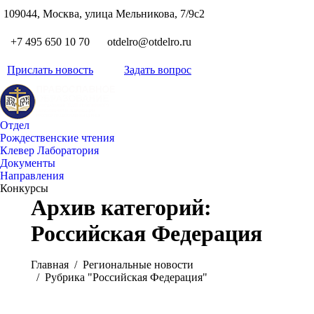
S
109044, Москва, улица Мельникова, 7/9с2
Вкон
page
Flickr
+7 495 650 10 70
otdelro@otdelro.ru
opens
page
YouT
in
opens
Прислать новость
Задать вопрос
page
new
Teleg
in
opens
wind
page
new
in
opens
wind
new
Отдел
in
wind
Рождественские чтения
new
Клевер Лаборатория
wind
Документы
Направления
Конкурсы
Архив категорий:
Российская Федерация
Вы здесь:
Главная
Pегиональные новости
Рубрика "Российская Федерация"