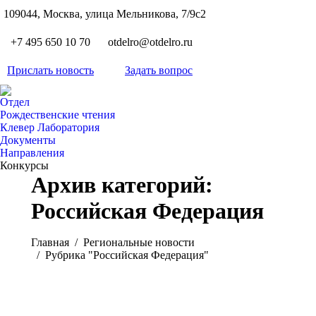
S
109044, Москва, улица Мельникова, 7/9с2
Вкон
page
Flickr
+7 495 650 10 70
otdelro@otdelro.ru
opens
page
YouT
in
opens
Прислать новость
Задать вопрос
page
new
Teleg
in
opens
wind
page
new
Отдел
in
opens
Рождественские чтения
wind
new
Клевер Лаборатория
in
wind
Документы
new
Направления
wind
Конкурсы
Архив категорий:
Российская Федерация
Вы здесь:
Главная
Pегиональные новости
Рубрика "Российская Федерация"