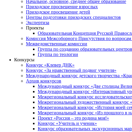
Начальное, основное, среднее общее образование
Приходское просвещение взрослых
Приходское просвещение детей
Центры подготовки приходских специалистов
Экспертиза
Проекты
Образовательная Концепция Русской Правос
Комиссия Межсоборного Присутствия по вопросам 
Межведомственные комиссии
Группа по созданию образовательных центро
Группа по теологии
Конкурсы
Конкурс «Клевер ДНК»
Конкурс «За нравственный подвиг учителя»
Международный конкурс детского творчества «Кра
Архив конкурсов
Международный конкурс «Две столицы Вели
Международный конкурс «Интерактивный уро
Межрегиональный конкурс исследовательских
Межрегиональный художественный конкурс «
Межрегиональный конкурс «История моей сем
Межрегиональный конкурс «Из прошлого в н
Проект «Россия – это родина моя!»
Конкурс «Учитель и ученик»
Конкурс образовательных экскурсионных ма