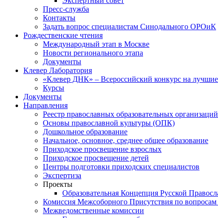
Экспертный совет
Пресс-служба
Контакты
Задать вопрос специалистам Синодального ОРОиК
Рождественские чтения
Международный этап в Москве
Новости регионального этапа
Документы
Клевер Лаборатория
«Клевер ДНК» – Всероссийский конкурс на лучшие 
Курсы
Документы
Направления
Реестр православных образовательных организаций
Основы православной культуры (ОПК)
Дошкольное образование
Начальное, основное, среднее общее образование
Приходское просвещение взрослых
Приходское просвещение детей
Центры подготовки приходских специалистов
Экспертиза
Проекты
Образовательная Концепция Русской Правос
Комиссия Межсоборного Присутствия по вопросам 
Межведомственные комиссии