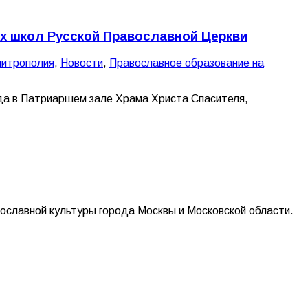
ых школ Русской Православной Церкви
митрополия
,
Новости
,
Православное образование на
да в Патриаршем зале Храма Христа Спасителя,
ославной культуры города Москвы и Московской области.