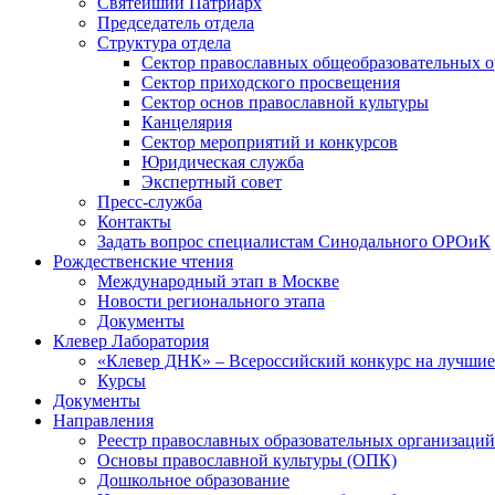
Святейший Патриарх
Председатель отдела
Структура отдела
Сектор православных общеобразовательных 
Сектор приходского просвещения
Сектор основ православной культуры
Канцелярия
Сектор мероприятий и конкурсов
Юридическая служба
Экспертный совет
Пресс-служба
Контакты
Задать вопрос специалистам Синодального ОРОиК
Рождественские чтения
Международный этап в Москве
Новости регионального этапа
Документы
Клевер Лаборатория
«Клевер ДНК» – Всероссийский конкурс на лучшие 
Курсы
Документы
Направления
Реестр православных образовательных организаций
Основы православной культуры (ОПК)
Дошкольное образование