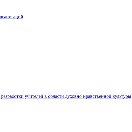
организаций
разработки учителей в области духовно-нравственной культуры