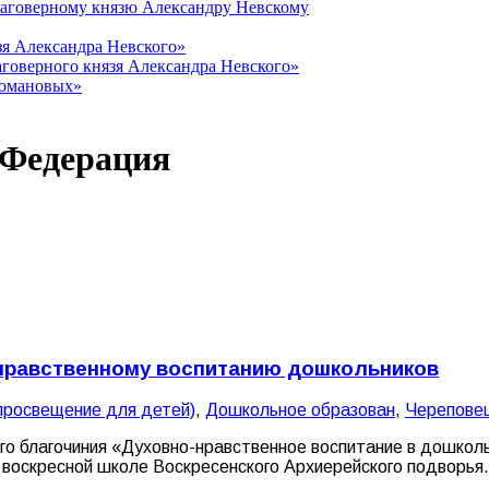
лаговерному князю Александру Невскому
зя Александра Невского»
говерного князя Александра Невского»
Романовых»
 Федерация
-нравственному воспитанию дошкольников
просвещение для детей)
,
Дошкольное образован
,
Череповец
о благочиния «Духовно-нравственное воспитание в дошколь
 воскресной школе Воскресенского Архиерейского подворья.