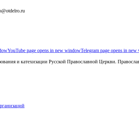
o@otdelro.ru
ndow
YouTube page opens in new window
Telegram page opens in new
ования и катехизации Русской Православной Церкви. Православ
организаций