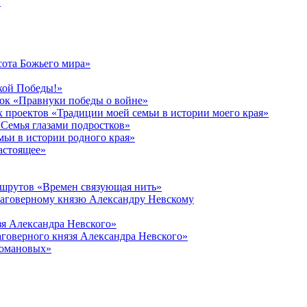
в
сота Божьего мира»
кой Победы!»
к «Правнуки победы о войне»
 проектов «Традиции моей семьи в истории моего края»
Семья глазами подростков»
ьи в истории родного края»
астоящее»
ршрутов «Времен связующая нить»
лаговерному князю Александру Невскому
зя Александра Невского»
говерного князя Александра Невского»
Романовых»