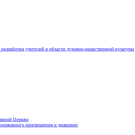
разработки учителей в области духовно-нравственной культуры
лавной Церкви
церковного просвещения и диаконии