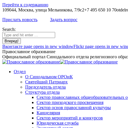
Перейти к содержанию
109044, Москва, улица Мельникова, 7/9с2
+7 495 650 10 70
otdelr
Прислать новость
Задать вопрос
Search:
Вконтакте page opens in new window
Flickr page opens in new wi
Православное образование
Официальный портал Синодального отдела религиозного образ
Отдел
О Синодальном ОРОиК
Святейший Патриарх
Председатель отдела
Структура отдела
Сектор православных общеобразовательных 
Сектор приходского просвещения
Сектор основ православной культуры
Канцелярия
Сектор мероприятий и конкурсов
Юридическая служба