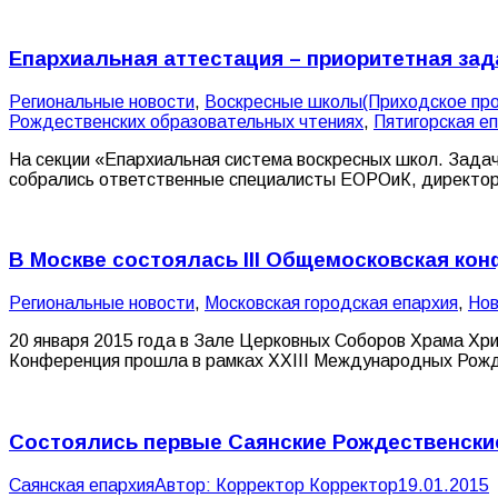
Епархиальная аттестация – приоритетная за
Pегиональные новости
,
Воскресные школы(Приходское про
Рождественских образовательных чтениях
,
Пятигорская е
На секции «Епархиальная система воскресных школ. Зада
собрались ответственные специалисты ЕОРОиК, директора
В Москве состоялась III Общемосковская ко
Pегиональные новости
,
Московская городская епархия
,
Нов
20 января 2015 года в Зале Церковных Соборов Храма Хри
Конференция прошла в рамках XXIII Международных Рожд
Состоялись первые Саянские Рождественски
Саянская епархия
Автор:
Корректор Корректор
19.01.2015