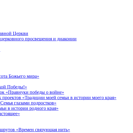
лавной Церкви
церковного просвещения и диаконии
в
сота Божьего мира»
кой Победы!»
к «Правнуки победы о войне»
 проектов «Традиции моей семьи в истории моего края»
Семья глазами подростков»
ьи в истории родного края»
астоящее»
ршрутов «Времен связующая нить»