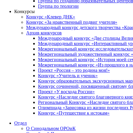
Группа по созданию образовательных центро
Группа по теологии
Конкурсы
Конкурс «Клевер ДНК»
Конкурс «За нравственный подвиг учителя»
Международный конкурс детского творчества «Кра
Архив конкурсов
Международный конкурс «Две столицы Вели
Международный конкурс «Интерактивный уро
Межрегиональный конкурс исследовательских
Межрегиональный художественный конкурс «
Межрегиональный конкурс «История моей сем
Межрегиональный конкурс «Из прошлого в н
Проект «Россия – это родина моя!»
Конкурс «Учитель и ученик»
Конкурс образовательных экскурсионных ма
Конкурс сочинений, посвященный святому б
Проект «У восхода России»
Конкурс «Наследие святого благоверного кня
Региональный Конкурс «Наследие святого бла
Олимпиада «Зарисовка из жизни последних 
Конкурс «Путешествие к истокам»
Отдел
О Синодальном ОРОиК