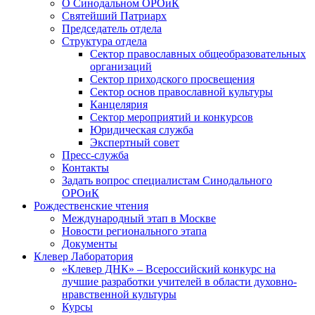
О Синодальном ОРОиК
Святейший Патриарх
Председатель отдела
Структура отдела
Сектор православных общеобразовательных
организаций
Сектор приходского просвещения
Сектор основ православной культуры
Канцелярия
Сектор мероприятий и конкурсов
Юридическая служба
Экспертный совет
Пресс-служба
Контакты
Задать вопрос специалистам Синодального
ОРОиК
Рождественские чтения
Международный этап в Москве
Новости регионального этапа
Документы
Клевер Лаборатория
«Клевер ДНК» – Всероссийский конкурс на
лучшие разработки учителей в области духовно-
нравственной культуры
Курсы