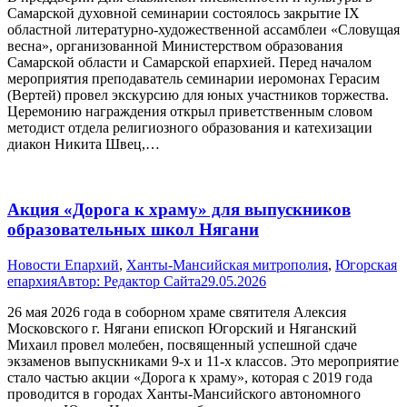
Самарской духовной семинарии состоялось закрытие IX
областной литературно-художественной ассамблеи «Словущая
весна», организованной Министерством образования
Самарской области и Самарской епархией. Перед началом
мероприятия преподаватель семинарии иеромонах Герасим
(Вертей) провел экскурсию для юных участников торжества.
Церемонию награждения открыл приветственным словом
методист отдела религиозного образования и катехизации
диакон Никита Швец,…
Акция «Дорога к храму» для выпускников
образовательных школ Нягани
Новости Епархий
,
Ханты-Мансийская митрополия
,
Югорская
епархия
Автор:
Редактор Сайта
29.05.2026
26 мая 2026 года в соборном храме святителя Алексия
Московского г. Нягани епископ Югорский и Няганский
Михаил провел молебен, посвященный успешной сдаче
экзаменов выпускниками 9-х и 11-х классов. Это мероприятие
стало частью акции «Дорога к храму», которая с 2019 года
проводится в городах Ханты-Мансийского автономного