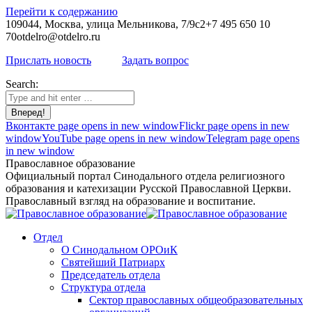
Перейти к содержанию
109044, Москва, улица Мельникова, 7/9с2
+7 495 650 10
70
otdelro@otdelro.ru
Прислать новость
Задать вопрос
Search:
Вконтакте page opens in new window
Flickr page opens in new
window
YouTube page opens in new window
Telegram page opens
in new window
Православное образование
Официальный портал Синодального отдела религиозного
образования и катехизации Русской Православной Церкви.
Православный взгляд на образование и воспитание.
Отдел
О Синодальном ОРОиК
Святейший Патриарх
Председатель отдела
Структура отдела
Сектор православных общеобразовательных