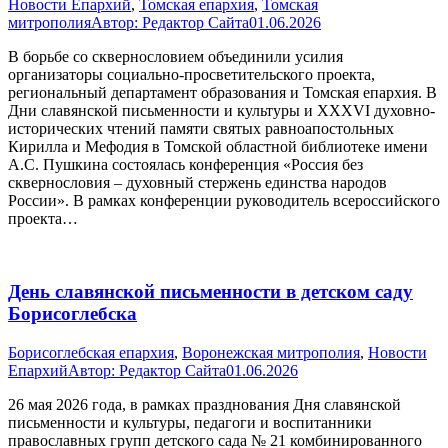
Новости Епархий
,
Томская епархия
,
Томская
митрополия
Автор:
Редактор Сайта
01.06.2026
В борьбе со сквернословием объединили усилия
организаторы социально-просветительского проекта,
региональный департамент образования и Томская епархия. В
Дни славянской письменности и культуры и XXXVI духовно-
исторических чтений памяти святых равноапостольных
Кирилла и Мефодия в Томской областной библиотеке имени
А.С. Пушкина состоялась конференция «Россия без
сквернословия – духовный стержень единства народов
России». В рамках конференции руководитель всероссийского
проекта…
День славянской письменности в детском саду
Борисоглебска
Борисоглебская епархия
,
Воронежская митрополия
,
Новости
Епархий
Автор:
Редактор Сайта
01.06.2026
26 мая 2026 года, в рамках празднования Дня славянской
письменности и культуры, педагоги и воспитанники
православных групп детского сада № 21 комбинированного