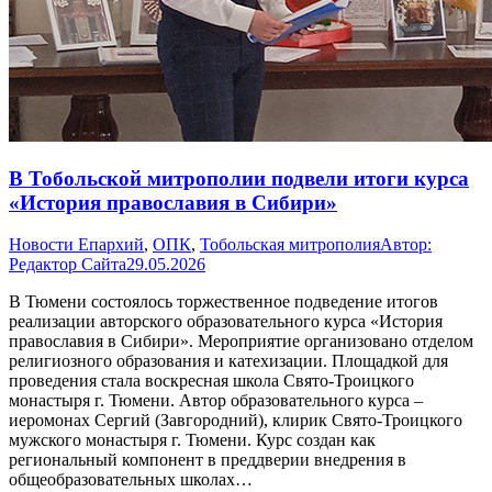
В Тобольской митрополии подвели итоги курса
«История православия в Сибири»
Новости Епархий
,
ОПК
,
Тобольская митрополия
Автор:
Редактор Сайта
29.05.2026
В Тюмени состоялось торжественное подведение итогов
реализации авторского образовательного курса «История
православия в Сибири». Мероприятие организовано отделом
религиозного образования и катехизации. Площадкой для
проведения стала воскресная школа Свято-Троицкого
монастыря г. Тюмени. Автор образовательного курса –
иеромонах Сергий (Завгородний), клирик Свято-Троицкого
мужского монастыря г. Тюмени. Курс создан как
региональный компонент в преддверии внедрения в
общеобразовательных школах…