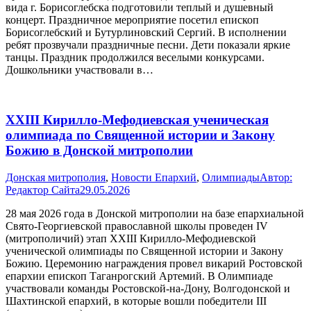
вида г. Борисоглебска подготовили теплый и душевный
концерт. Праздничное мероприятие посетил епископ
Борисоглебский и Бутурлиновский Сергий. В исполнении
ребят прозвучали праздничные песни. Дети показали яркие
танцы. Праздник продолжился веселыми конкурсами.
Дошкольники участвовали в…
XXIII Кирилло-Мефодиевская ученическая
олимпиада по Священной истории и Закону
Божию в Донской митрополии
Донская митрополия
,
Новости Епархий
,
Олимпиады
Автор:
Редактор Сайта
29.05.2026
28 мая 2026 года в Донской митрополии на базе епархиальной
Свято-Георгиевской православной школы проведен IV
(митрополичий) этап XXIII Кирилло-Мефодиевской
ученической олимпиады по Священной истории и Закону
Божию. Церемонию награждения провел викарий Ростовской
епархии епископ Таганрогский Артемий. В Олимпиаде
участвовали команды Ростовской-на-Дону, Волгодонской и
Шахтинской епархий, в которые вошли победители III