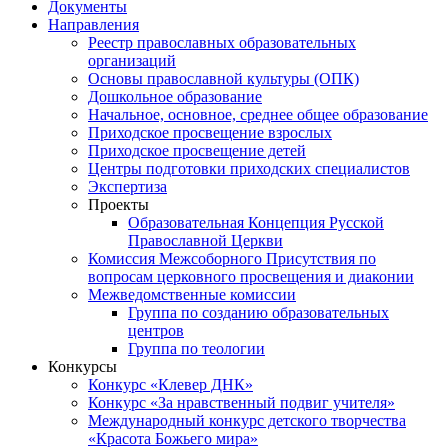
Документы
Направления
Реестр православных образовательных
организаций
Основы православной культуры (ОПК)
Дошкольное образование
Начальное, основное, среднее общее образование
Приходское просвещение взрослых
Приходское просвещение детей
Центры подготовки приходских специалистов
Экспертиза
Проекты
Образовательная Концепция Русской
Православной Церкви
Комиссия Межсоборного Присутствия по
вопросам церковного просвещения и диаконии
Межведомственные комиссии
Группа по созданию образовательных
центров
Группа по теологии
Конкурсы
Конкурс «Клевер ДНК»
Конкурс «За нравственный подвиг учителя»
Международный конкурс детского творчества
«Красота Божьего мира»