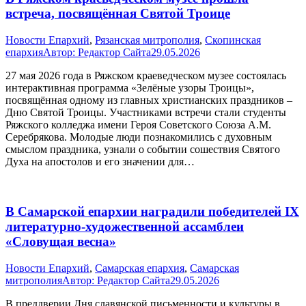
встреча, посвящённая Святой Троице
Новости Епархий
,
Рязанская митрополия
,
Скопинская
епархия
Автор:
Редактор Сайта
29.05.2026
27 мая 2026 года в Ряжском краеведческом музее состоялась
интерактивная программа «Зелёные узоры Троицы»,
посвящённая одному из главных христианских праздников –
Дню Святой Троицы. Участниками встречи стали студенты
Ряжского колледжа имени Героя Советского Союза А.М.
Серебрякова. Молодые люди познакомились с духовным
смыслом праздника, узнали о событии сошествия Святого
Духа на апостолов и его значении для…
В Самарской епархии наградили победителей IX
литературно-художественной ассамблеи
«Словущая весна»
Новости Епархий
,
Самарская епархия
,
Самарская
митрополия
Автор:
Редактор Сайта
29.05.2026
В преддверии Дня славянской письменности и культуры в