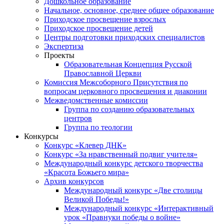
Дошкольное образование
Начальное, основное, среднее общее образование
Приходское просвещение взрослых
Приходское просвещение детей
Центры подготовки приходских специалистов
Экспертиза
Проекты
Образовательная Концепция Русской
Православной Церкви
Комиссия Межсоборного Присутствия по
вопросам церковного просвещения и диаконии
Межведомственные комиссии
Группа по созданию образовательных
центров
Группа по теологии
Конкурсы
Конкурс «Клевер ДНК»
Конкурс «За нравственный подвиг учителя»
Международный конкурс детского творчества
«Красота Божьего мира»
Архив конкурсов
Международный конкурс «Две столицы
Великой Победы!»
Международный конкурс «Интерактивный
урок «Правнуки победы о войне»