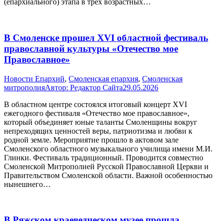
(епархиального) этапа в трех возрастных…
В Смоленске прошел XVI областной фестиваль
православной культуры «Отечество мое
Православное»
Новости Епархий
,
Смоленская епархия
,
Смоленская
митрополия
Автор:
Редактор Сайта
29.05.2026
В областном центре состоялся итоговый концерт XVI
ежегодного фестиваля «Отечество мое православное»,
который объединяет юные таланты Смоленщины вокруг
непреходящих ценностей веры, патриотизма и любви к
родной земле. Мероприятие прошло в актовом зале
Смоленского областного музыкального училища имени М.И.
Глинки. Фестиваль традиционный. Проводится совместно
Смоленской Митрополией Русской Православной Церкви и
Правительством Смоленской области. Важной особенностью
нынешнего…
В Ряжском краеведческом музее прошла