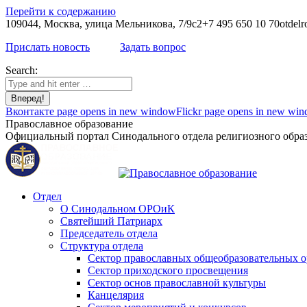
Перейти к содержанию
109044, Москва, улица Мельникова, 7/9с2
+7 495 650 10 70
otdelr
Прислать новость
Задать вопрос
Search:
Вконтакте page opens in new window
Flickr page opens in new wi
Православное образование
Официальный портал Синодального отдела религиозного образ
Отдел
О Синодальном ОРОиК
Святейший Патриарх
Председатель отдела
Структура отдела
Сектор православных общеобразовательных 
Сектор приходского просвещения
Сектор основ православной культуры
Канцелярия