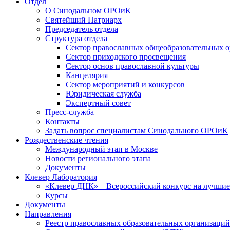
Отдел
О Синодальном ОРОиК
Святейший Патриарх
Председатель отдела
Структура отдела
Сектор православных общеобразовательных 
Сектор приходского просвещения
Сектор основ православной культуры
Канцелярия
Сектор мероприятий и конкурсов
Юридическая служба
Экспертный совет
Пресс-служба
Контакты
Задать вопрос специалистам Синодального ОРОиК
Рождественские чтения
Международный этап в Москве
Новости регионального этапа
Документы
Клевер Лаборатория
«Клевер ДНК» – Всероссийский конкурс на лучшие 
Курсы
Документы
Направления
Реестр православных образовательных организаций