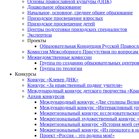
Основы православной культуры (ОПК)
Дошкольное образование
Начальное, основное, среднее общее образование
Приходское просвещение взрослых
Приходское просвещение детей
Центры подготовки приходских специалистов
Экспертиза
Проекты
Образовательная Концепция Русской Правос
Комиссия Межсоборного Присутствия по вопросам 
Межведомственные комиссии
Группа по созданию образовательных центро
Группа по теологии
Конкурсы
Конкурс «Клевер ДНК»
Конкурс «За нравственный подвиг учителя»
Международный конкурс детского творчества «Кра
Архив конкурсов
Международный конкурс «Две столицы Вели
Международный конкурс «Интерактивный уро
Межрегиональный конкурс исследовательских
Межрегиональный художественный конкурс «
Межрегиональный конкурс «История моей сем
Межрегиональный конкурс «Из прошлого в н
Проект «Россия – это родина моя!»