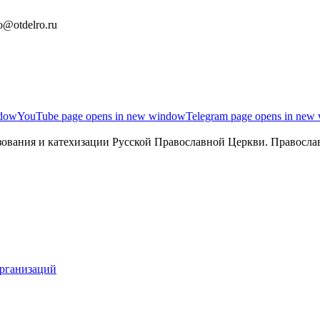
o@otdelro.ru
ndow
YouTube page opens in new window
Telegram page opens in new
ования и катехизации Русской Православной Церкви. Православ
организаций