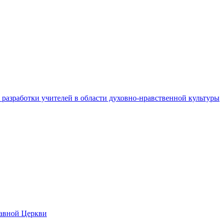
разработки учителей в области духовно-нравственной культуры
лавной Церкви