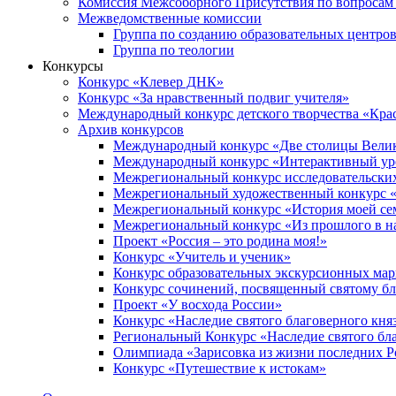
Комиссия Межсоборного Присутствия по вопросам 
Межведомственные комиссии
Группа по созданию образовательных центро
Группа по теологии
Конкурсы
Конкурс «Клевер ДНК»
Конкурс «За нравственный подвиг учителя»
Международный конкурс детского творчества «Кра
Архив конкурсов
Международный конкурс «Две столицы Вели
Международный конкурс «Интерактивный уро
Межрегиональный конкурс исследовательских
Межрегиональный художественный конкурс «
Межрегиональный конкурс «История моей сем
Межрегиональный конкурс «Из прошлого в н
Проект «Россия – это родина моя!»
Конкурс «Учитель и ученик»
Конкурс образовательных экскурсионных ма
Конкурс сочинений, посвященный святому б
Проект «У восхода России»
Конкурс «Наследие святого благоверного кня
Региональный Конкурс «Наследие святого бла
Олимпиада «Зарисовка из жизни последних 
Конкурс «Путешествие к истокам»