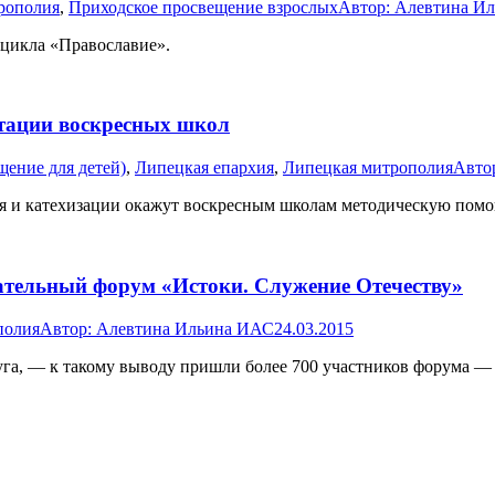
рополия
,
Приходское просвещение взрослых
Автор:
Алевтина И
цикла «Православие».
стации воскресных школ
ение для детей)
,
Липецкая епархия
,
Липецкая митрополия
Авто
ия и катехизации окажут воскресным школам методическую помо
тельный форум «Истоки. Служение Отечеству»
полия
Автор:
Алевтина Ильина ИАС
24.03.2015
руга, — к такому выводу пришли более 700 участников форума —