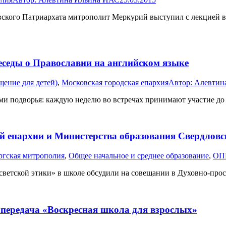
овского Патриархата митрополит Меркурий выступил с лекцией 
еседы о Православии на английском языке
ение для детей)
,
Московская городская епархия
Автор:
Алевтин
ми подворья: каждую неделю во встречах принимают участие до 
й епархии и Министерства образования Свердловс
ргская митрополия
,
Общее начальное и среднее образование
,
ОП
ветской этики» в школе обсудили на совещании в Духовно-прос
передача «Воскресная школа для взрослых»