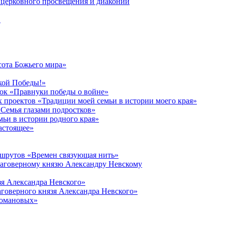
церковного просвещения и диаконии
в
сота Божьего мира»
кой Победы!»
к «Правнуки победы о войне»
 проектов «Традиции моей семьи в истории моего края»
Семья глазами подростков»
ьи в истории родного края»
астоящее»
ршрутов «Времен связующая нить»
лаговерному князю Александру Невскому
зя Александра Невского»
говерного князя Александра Невского»
Романовых»