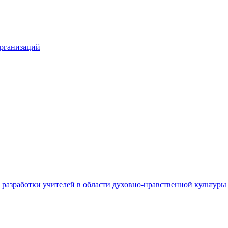
организаций
разработки учителей в области духовно-нравственной культуры