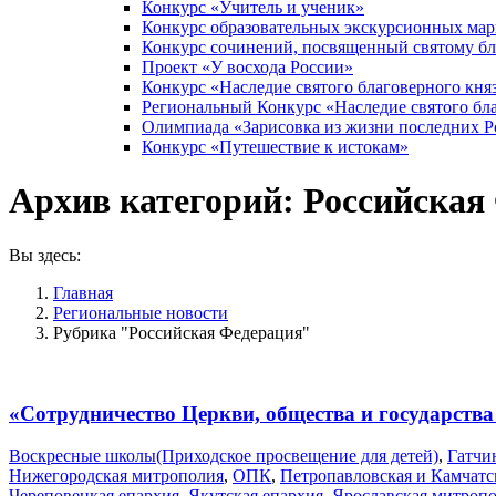
Конкурс «Учитель и ученик»
Конкурс образовательных экскурсионных ма
Конкурс сочинений, посвященный святому б
Проект «У восхода России»
Конкурс «Наследие святого благоверного кня
Региональный Конкурс «Наследие святого бла
Олимпиада «Зарисовка из жизни последних 
Конкурс «Путешествие к истокам»
Архив категорий:
Российская
Вы здесь:
Главная
Pегиональные новости
Рубрика "Российская Федерация"
«Сотрудничество Церкви, общества и государства
Воскресные школы(Приходское просвещение для детей)
,
Гатчи
Нижегородская митрополия
,
ОПК
,
Петропавловская и Камчатс
Череповецкая епархия
,
Якутская епархия
,
Ярославская митроп