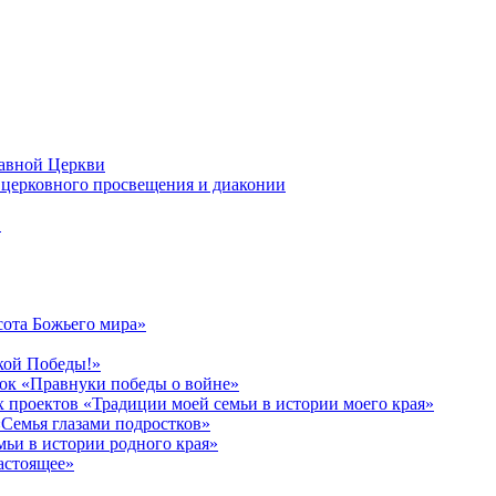
лавной Церкви
церковного просвещения и диаконии
в
сота Божьего мира»
кой Победы!»
к «Правнуки победы о войне»
 проектов «Традиции моей семьи в истории моего края»
Семья глазами подростков»
ьи в истории родного края»
астоящее»