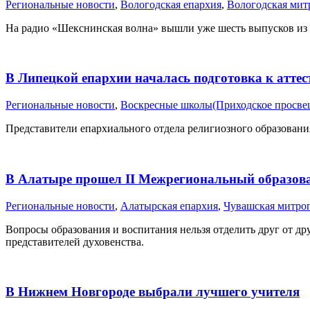
Pегиональные новости
,
Вологодская епархия
,
Вологодская мит
На радио «Шекснинская волна» вышли уже шесть выпусков из 
В Липецкой епархии началась подготовка к атте
Pегиональные новости
,
Воскресные школы(Приходское просвещ
Представители епархиального отдела религиозного образован
В Алатыре прошел II Межрегиональный образова
Pегиональные новости
,
Алатырская епархия
,
Чувашская митро
Вопросы образования и воспитания нельзя отделить друг от д
представителей духовенства.
В Нижнем Новгороде выбрали лучшего учителя