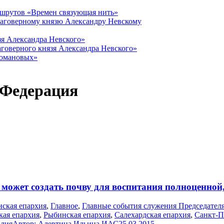
ршрутов «Времен связующая нить»
лаговерному князю Александру Невскому
зя Александра Невского»
говерного князя Александра Невского»
Романовых»
 Федерация
 может создать почву для воспитания полноценной
нская епархия
,
Главное
,
Главные события служения Председател
кая епархия
,
Рыбинская епархия
,
Салехардская епархия
,
Санкт-П
олия
Автор:
Алевтина Ильина ИАС
25.03.2015