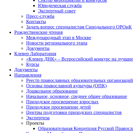
Сектор мероприятий и конкурсов
Юридическая служба
Экспертный совет
Пресс-служба
Контакты
Задать вопрос специалистам Синодального ОРОиК
Рождественские чтения
Международный этап в Москве
Новости регионального этапа
Документы
Клевер Лаборатория
«Клевер ДНК» – Всероссийский конкурс на лучшие 
Курсы
Документы
Направления
Реестр православных образовательных организаций
Основы православной культуры (ОПК)
Дошкольное образование
Начальное, основное, среднее общее образование
Приходское просвещение взрослых
Приходское просвещение детей
Центры подготовки приходских специалистов
Экспертиза
Проекты
Образовательная Концепция Русской Правос