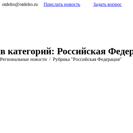
otdelro@otdelro.ru
Прислать новость
Задать вопрос
в категорий:
Российская Феде
Pегиональные новости
Рубрика "Российская Федерация"