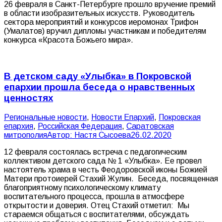
26 февраля в Санкт-Петербурге прошло вручение премий
в области изобразительных искусств. Руководитель
сектора мероприятий и конкурсов иеромонах Трифон
(Умалатов) вручил дипломы участникам и победителям
конкурса «Красота Божьего мира».
В детском саду «Улыбка» в Покровской
епархии прошла беседа о нравственных
ценностях
Pегиональные новости
,
Новости Епархий
,
Покровская
епархия
,
Российская Федерация
,
Саратовская
митрополия
Автор:
Настя Сысоева
26.02.2020
12 февраля состоялась встреча с педагогическим
коллективом детского сада № 1 «Улыбка». Ее провел
настоятель храма в честь Феодоровской иконы Божией
Матери протоиерей Стахий Жулин. Беседа, посвященная
благоприятному психологическому климату
воспитательного процесса, прошла в атмосфере
открытости и доверия. Отец Стахий отметил: Мы
стараемся общаться с воспитателями, обсуждать