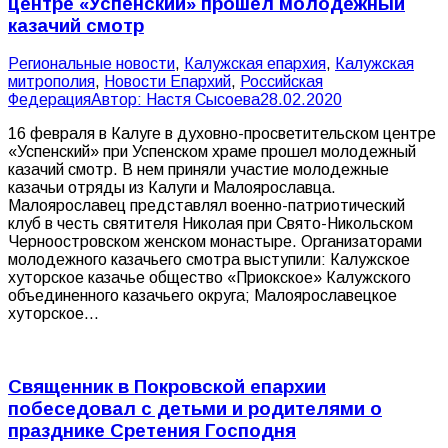
центре «Успенский» прошел молодежный
казачий смотр
Pегиональные новости
,
Калужская епархия
,
Калужская
митрополия
,
Новости Епархий
,
Российская
Федерация
Автор:
Настя Сысоева
28.02.2020
16 февраля в Калуге в духовно-просветительском центре
«Успенский» при Успенском храме прошел молодежный
казачий смотр. В нем приняли участие молодежные
казачьи отряды из Калуги и Малоярославца.
Малоярославец представлял военно-патриотический
клуб в честь святителя Николая при Свято-Никольском
Черноостровском женском монастыре. Организаторами
молодежного казачьего смотра выступили: Калужское
хуторское казачье общество «Приокское» Калужского
объединенного казачьего округа; Малоярославецкое
хуторское…
Священник в Покровской епархии
побеседовал с детьми и родителями о
празднике Сретения Господня