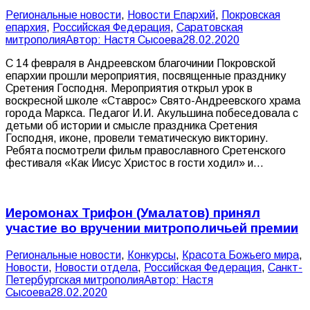
Pегиональные новости
,
Новости Епархий
,
Покровская
епархия
,
Российская Федерация
,
Саратовская
митрополия
Автор:
Настя Сысоева
28.02.2020
С 14 февраля в Андреевском благочинии Покровской
епархии прошли мероприятия, посвященные празднику
Сретения Господня. Мероприятия открыл урок в
воскресной школе «Ставрос» Свято-Андреевского храма
города Маркса. Педагог И.И. Акульшина побеседовала с
детьми об истории и смысле праздника Сретения
Господня, иконе, провели тематическую викторину.
Ребята посмотрели фильм православного Сретенского
фестиваля «Как Иисус Христос в гости ходил» и…
Иеромонах Трифон (Умалатов) принял
участие во вручении митрополичьей премии
Pегиональные новости
,
Конкурсы
,
Красота Божьего мира
,
Новости
,
Новости отдела
,
Российская Федерация
,
Санкт-
Петербургская митрополия
Автор:
Настя
Сысоева
28.02.2020