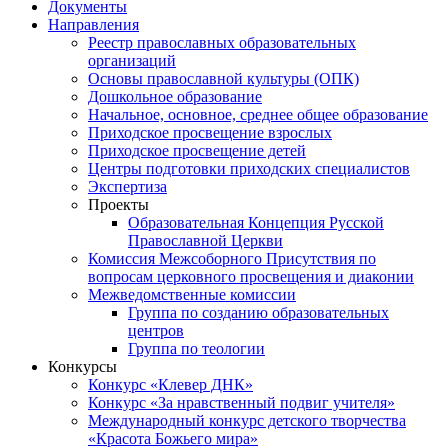
Документы
Направления
Реестр православных образовательных
организаций
Основы православной культуры (ОПК)
Дошкольное образование
Начальное, основное, среднее общее образование
Приходское просвещение взрослых
Приходское просвещение детей
Центры подготовки приходских специалистов
Экспертиза
Проекты
Образовательная Концепция Русской
Православной Церкви
Комиссия Межсоборного Присутствия по
вопросам церковного просвещения и диаконии
Межведомственные комиссии
Группа по созданию образовательных
центров
Группа по теологии
Конкурсы
Конкурс «Клевер ДНК»
Конкурс «За нравственный подвиг учителя»
Международный конкурс детского творчества
«Красота Божьего мира»