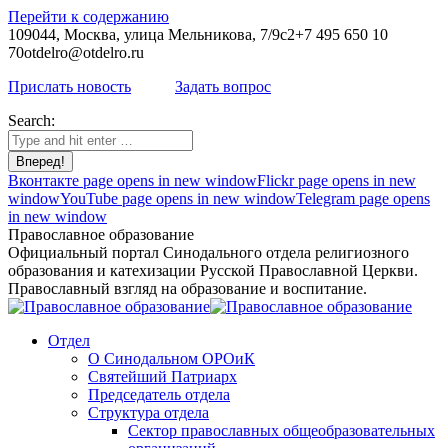
Перейти к содержанию
109044, Москва, улица Мельникова, 7/9с2
+7 495 650 10
70
otdelro@otdelro.ru
Прислать новость
Задать вопрос
Search:
Вконтакте page opens in new window
Flickr page opens in new
window
YouTube page opens in new window
Telegram page opens
in new window
Православное образование
Официальный портал Синодального отдела религиозного
образования и катехизации Русской Православной Церкви.
Православный взгляд на образование и воспитание.
Отдел
О Синодальном ОРОиК
Святейший Патриарх
Председатель отдела
Структура отдела
Сектор православных общеобразовательных