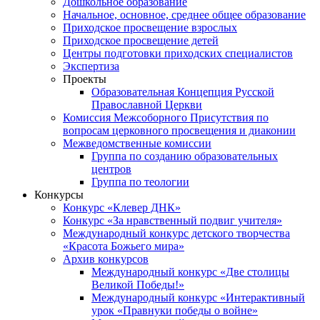
Дошкольное образование
Начальное, основное, среднее общее образование
Приходское просвещение взрослых
Приходское просвещение детей
Центры подготовки приходских специалистов
Экспертиза
Проекты
Образовательная Концепция Русской
Православной Церкви
Комиссия Межсоборного Присутствия по
вопросам церковного просвещения и диаконии
Межведомственные комиссии
Группа по созданию образовательных
центров
Группа по теологии
Конкурсы
Конкурс «Клевер ДНК»
Конкурс «За нравственный подвиг учителя»
Международный конкурс детского творчества
«Красота Божьего мира»
Архив конкурсов
Международный конкурс «Две столицы
Великой Победы!»
Международный конкурс «Интерактивный
урок «Правнуки победы о войне»