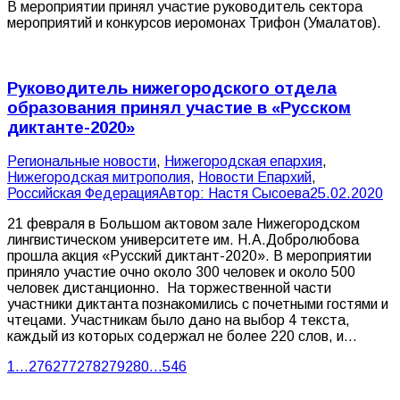
В мероприятии принял участие руководитель сектора
мероприятий и конкурсов иеромонах Трифон (Умалатов).
Руководитель нижегородского отдела
образования принял участие в «Русском
диктанте-2020»
Pегиональные новости
,
Нижегородская епархия
,
Нижегородская митрополия
,
Новости Епархий
,
Российская Федерация
Автор:
Настя Сысоева
25.02.2020
21 февраля в Большом актовом зале Нижегородском
лингвистическом университете им. Н.А.Добролюбова
прошла акция «Русский диктант-2020». В мероприятии
приняло участие очно около 300 человек и около 500
человек дистанционно. На торжественной части
участники диктанта познакомились с почетными гостями и
чтецами. Участникам было дано на выбор 4 текста,
каждый из которых содержал не более 220 слов, и…
1
…
276
277
278
279
280
…
546