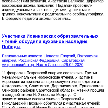
особенностями развития. Анастасия Белякова, директор
воскресной школы, пояснила: Педагоги проводили
индивидуальные и занятия с детьми, уроки в мини-
группах, консультации с родителями по особому графику.
В феврале педагоги школы посетили…
Участники Иоанновских образовательных
чтений обсудили духовное наследие
Победы
Pегиональные новости
,
Новости Епархий
,
Покровская
епархия
,
Российская Федерация
,
Саратовская
митрополия
Автор:
Настя Сысоева
26.02.2020
11 февраля в Покровской епархии состоялись Третьи
межмуниципальные Иоанновские чтения. Участие в
мероприятии приняли священнослужители и педагоги из
Федоровского, Советского, Дергачевского, Ершовского и
Озинского районов Саратовской области. Чтения прошли
в средней школе № 2 поселка Мокроус. С
приветственным словом епископ Покровский и
Николаевский Пахомий обратился к участникам чтений:
Святой праведный Иоанн Кронштадтский – один из…