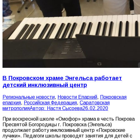
В Покровском храме Энгельса работает
детский инклюзивный центр
Pегиональные новости
,
Новости Епархий
,
Покровская
епархия
,
Российская Федерация
,
Саратовская
митрополия
Автор:
Настя Сысоева
26.02.2020
При воскресной школе «Омофор» храма в честь Покрова
Пресвятой Богородицы г. Покровска (Энгельса)
продолжает работу инклюзивный центр «Покровские
лучики». Педагоги школы проводят занятия для детей с