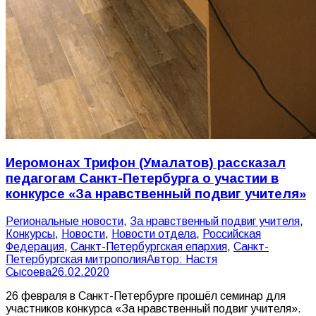
Иеромонах Трифон (Умалатов) рассказал
педагогам Санкт-Петербурга о участии в
конкурсе «За нравственный подвиг учителя»
Pегиональные новости
,
За нравственный подвиг учителя
,
Конкурсы
,
Новости
,
Новости отдела
,
Российская
Федерация
,
Санкт-Петербургская епархия
,
Санкт-
Петербургская митрополия
Автор:
Настя
Сысоева
26.02.2020
26 февраля в Санкт-Петербурге прошёл семинар для
участников конкурса «За нравственный подвиг учителя».